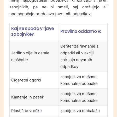
nekaj najpogostejših odpadkov, ki končajo v rjavih
zabojnikih, pa ne bi smeli, saj otežujejo ali
onemogočajo predelavo tovrstnih odpadkov.
Kaj ne spada v rjave
Pravilno oddamo v:
zabojnike?
Center za ravnanje z
Jedilno olje in ostale
odpadki ali v akciji
maščobe
zbiranja nevarnih
odpadkov
zabojnik za mešane
Cigaretni ogorki
komunalne odpadke
zabojnik za mešane
Kamenje in pesek
komunalne odpadke
Plastične vrečke
zabojnik za embalažo