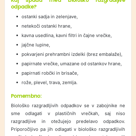
Kaj spada med biološko razgradljive
odpadke?
ostanki sadja in zelenjave,
netekoči ostanki hrane,
kavna usedlina, kavni filtri in čajne vrečke,
jajčne lupine,
pokvarjeni prehrambni izdelki (brez embalaže),
papirnate vrečke, umazane od ostankov hrane,
papirnati robčki in brisače,
rože, plevel, trava, zemlja.
Pomembno:
Biološko razgradljivih odpadkov se v zabojnike ne
sme odlagati v plastičnih vrečkah, saj niso
razgradljive in otežujejo predelavo odpadkov.
Priporočljivo pa jih odlagati v biološko razgradljivih