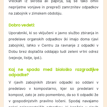
vrečkah iz škroba ali papirja, saj se tako omili
neprijetne vonjave in prepreči zamrznitev odpadkov
na zabojnik v zimskem obdobju.
Dobro vedeti:
Uporabniki, ki so vključeni v javno službo zbiranja in
predelave organskih odpadkov (ki imajo doma rjavi
zabojnik), lahko v Centru za ravnanje z odpadki v
Dobu brez doplačila oddajajo tudi zeleni vrtni odrez
(vejevje, listje, ipd.).
Kaj ne spada med biološko razgradljive
odpadke?
V rjavih zabojnikih zbrani odpadki so oddani v
predelavo v kompostarno, kjer so predelani v
kompost, zato je zelo pomembno, da so ti odpadki že
v gospodinjstvih pravilno ločeni. Spodaj navajamo