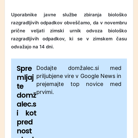
Uporabnike javne službe zbiranja biološko
razgradljivih odpadkov obveščamo, da v novembru
prične veljati zimski urnik odvoza biološko
razgradljivih odpadkov, ki se v zimskem času
odvažajo na 14 dni.
Spre
Dodajte domžalec.si med
mljaj
priljubjene vire v Google News in
prejemajte top novice med
te
prvimi.
domž
alec.s
i kot
pred
nost