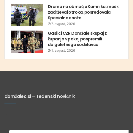
Drama na območju Kamnika: moški
zadrževal otroka, posredovala
Specialna enota
7. avgust, 2026
Gasilci CZR Domžale skupaj z
županjo v pokoj pospremili
dolgoletnega sodelavca
1. avgust, 2026
domžalec.si – Tedenski novičnik