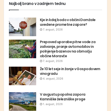
Najbolj brano v zadnjem tednu
Kje in kdaj bodo v občini Domžale
uvedene prometne zapore?
7. avgust, 2026
Prepoved uporabe pitne vode za
zalivanje, pranje avtomobilov in
polnjenje bazenov na območju
občine Moravče
7. avgust, 2026
Že 10 let seje in žanje v Gospodovem
vinogradu
4. avgust, 2026
V avgustu popolna zapora
Kamniške železniške proge
1. avgust, 2026