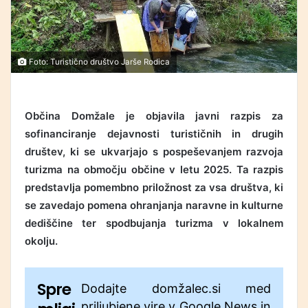
Foto: Turistično društvo Jarše Rodica
Občina Domžale je objavila javni razpis za
sofinanciranje dejavnosti turističnih in drugih
društev, ki se ukvarjajo s pospeševanjem razvoja
turizma na območju občine v letu 2025. Ta razpis
predstavlja pomembno priložnost za vsa društva, ki
se zavedajo pomena ohranjanja naravne in kulturne
dediščine ter spodbujanja turizma v lokalnem
okolju.
Spre
Dodajte domžalec.si med
priljubjene vire v Google News in