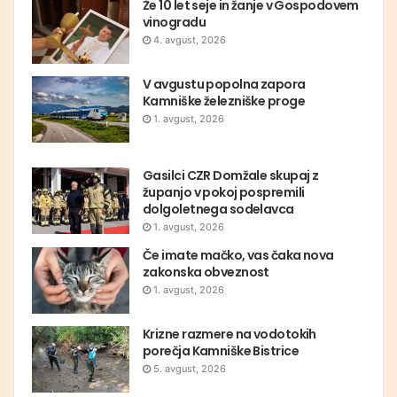
Že 10 let seje in žanje v Gospodovem
vinogradu
4. avgust, 2026
V avgustu popolna zapora
Kamniške železniške proge
1. avgust, 2026
Gasilci CZR Domžale skupaj z
županjo v pokoj pospremili
dolgoletnega sodelavca
1. avgust, 2026
Če imate mačko, vas čaka nova
zakonska obveznost
1. avgust, 2026
Krizne razmere na vodotokih
porečja Kamniške Bistrice
5. avgust, 2026