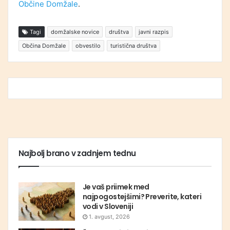
Občine Domžale
.
Tagi
domžalske novice
društva
javni razpis
Občina Domžale
obvestilo
turistična društva
Najbolj brano v zadnjem tednu
Je vaš priimek med
najpogostejšimi? Preverite, kateri
vodi v Sloveniji
1. avgust, 2026