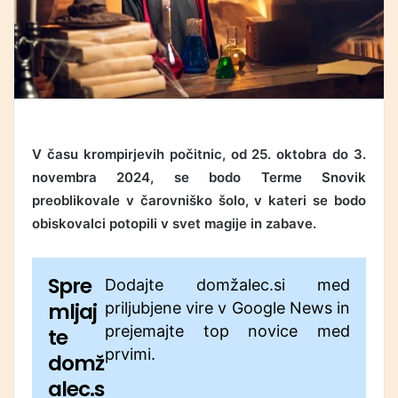
V času krompirjevih počitnic, od 25. oktobra do 3.
novembra 2024, se bodo Terme Snovik
preoblikovale v čarovniško šolo, v kateri se bodo
obiskovalci potopili v svet magije in zabave.
Spre
Dodajte domžalec.si med
mljaj
priljubjene vire v Google News in
prejemajte top novice med
te
prvimi.
domž
alec.s