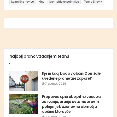
kamniške novice
kino
krompirjeve počitnice
Terme Snovik
Najbolj brano v zadnjem tednu
Kje in kdaj bodo v občini Domžale
uvedene prometne zapore?
7. avgust, 2026
Prepoved uporabe pitne vode za
zalivanje, pranje avtomobilov in
polnjenje bazenov na območju
občine Moravče
7. avgust, 2026