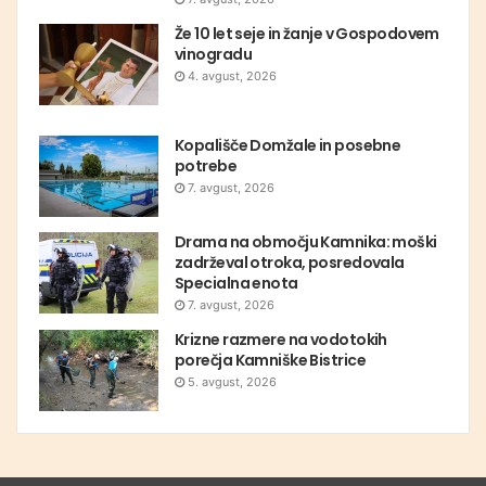
Že 10 let seje in žanje v Gospodovem
vinogradu
4. avgust, 2026
Kopališče Domžale in posebne
potrebe
7. avgust, 2026
Drama na območju Kamnika: moški
zadrževal otroka, posredovala
Specialna enota
7. avgust, 2026
Krizne razmere na vodotokih
porečja Kamniške Bistrice
5. avgust, 2026