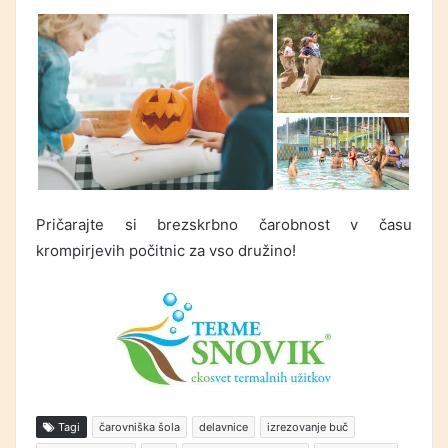
Pričarajte si brezskrbno čarobnost v času
krompirjevih počitnic za vso družino!
Tagi
čarovniška šola
delavnice
izrezovanje buč