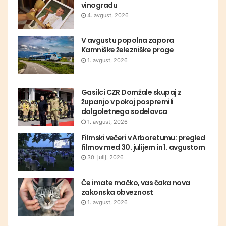
vinogradu
4. avgust, 2026
V avgustu popolna zapora
Kamniške železniške proge
1. avgust, 2026
Gasilci CZR Domžale skupaj z
županjo v pokoj pospremili
dolgoletnega sodelavca
1. avgust, 2026
Filmski večeri v Arboretumu: pregled
filmov med 30. julijem in 1. avgustom
30. julij, 2026
Če imate mačko, vas čaka nova
zakonska obveznost
1. avgust, 2026