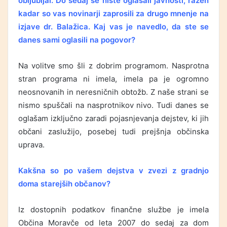
obljubljal. Do sedaj se niste oglašali javnosti, razen
kadar so vas novinarji zaprosili za drugo mnenje na
izjave dr. Balažica. Kaj vas je navedlo, da ste se
danes sami oglasili na pogovor?
Na volitve smo šli z dobrim programom. Nasprotna
stran programa ni imela, imela pa je ogromno
neosnovanih in neresničnih obtožb. Z naše strani se
nismo spuščali na nasprotnikov nivo. Tudi danes se
oglašam izključno zaradi pojasnjevanja dejstev, ki jih
občani zaslužijo, posebej tudi prejšnja občinska
uprava.
Kakšna so po vašem dejstva v zvezi z gradnjo
doma starejših občanov?
Iz dostopnih podatkov finančne službe je imela
Občina Moravče od leta 2007 do sedaj za dom