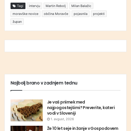
Tagi
intervju
Martin Rebolj
Milan Balažic
moravške novice
občina Moravče
pojasnila
projekti
župan
Najbolj brano v zadnjem tednu
Je vaš priimek med
najpogostejšimi? Preverite, kateri
vodi v Sloveniji
1. avgust, 2026
Že 10 let seje in žanje v Gospodovem