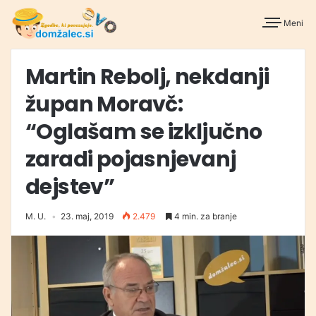
Meni
Martin Rebolj, nekdanji
župan Moravč:
“Oglašam se izključno
zaradi pojasnjevanj
dejstev”
M. U.
23. maj, 2019
2.479
4 min. za branje