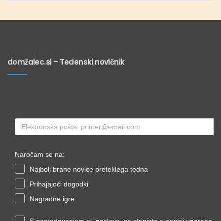
domžalec.si – Tedenski novičnik
Naročam se na:
Najbolj brane novice preteklega tedna
Prihajajoči dogodki
Nagradne igre
S posredovanjem el. naslova, se strinjate s pogoji uporabe.