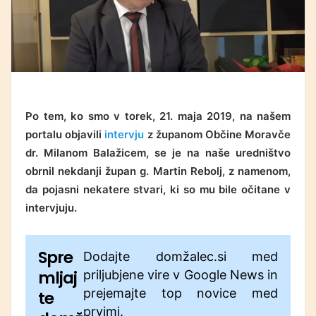
Po tem, ko smo v torek, 21. maja 2019, na našem
portalu objavili
intervju
z županom Občine Moravče
dr. Milanom Balažicem, se je na naše uredništvo
obrnil nekdanji župan g. Martin Rebolj, z namenom,
da pojasni nekatere stvari, ki so mu bile očitane v
intervjuju.
Spre
Dodajte domžalec.si med
mljaj
priljubjene vire v Google News in
prejemajte top novice med
te
prvimi.