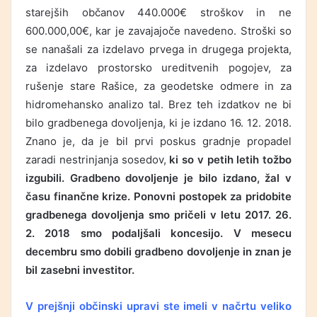
starejših občanov 440.000€ stroškov in ne
600.000,00€, kar je zavajajoče navedeno. Stroški so
se nanašali za izdelavo prvega in drugega projekta,
za izdelavo prostorsko ureditvenih pogojev, za
rušenje stare Rašice, za geodetske odmere in za
hidromehansko analizo tal. Brez teh izdatkov ne bi
bilo gradbenega dovoljenja, ki je izdano 16. 12. 2018.
Znano je, da je bil prvi poskus gradnje propadel
zaradi nestrinjanja sosedov,
ki so v petih letih tožbo
izgubili. Gradbeno dovoljenje je bilo izdano,
žal v
času finančne krize. Ponovni postopek za pridobite
gradbenega dovoljenja smo pričeli v letu 2017. 26.
2. 2018 smo podaljšali koncesijo. V mesecu
decembru smo dobili gradbeno dovoljenje in znan je
bil zasebni investitor.
V prejšnji občinski upravi ste imeli v načrtu veliko