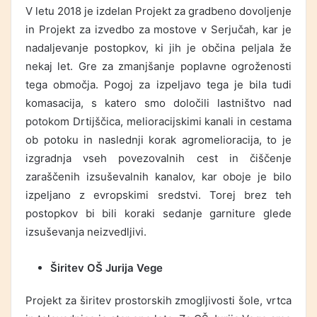
V letu 2018 je izdelan Projekt za gradbeno dovoljenje
in Projekt za izvedbo za mostove v Serjučah, kar je
nadaljevanje postopkov, ki jih je občina peljala že
nekaj let. Gre za zmanjšanje poplavne ogroženosti
tega območja. Pogoj za izpeljavo tega je bila tudi
komasacija, s katero smo določili lastništvo nad
potokom Drtijščica, melioracijskimi kanali in cestama
ob potoku in naslednji korak agromelioracija, to je
izgradnja vseh povezovalnih cest in čiščenje
zaraščenih izsuševalnih kanalov, kar oboje je bilo
izpeljano z evropskimi sredstvi. Torej brez teh
postopkov bi bili koraki sedanje garniture glede
izsuševanja neizvedljivi.
Širitev OŠ Jurija Vege
Projekt za širitev prostorskih zmogljivosti šole, vrtca