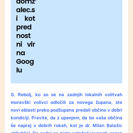
domž
alec.s
i kot
pred
nost
ni vir
na
Goog
lu
G. Rebolj, ko so se na zadnjih lokalnih volitvah
moravški volivci odločili za novega župana, ste
novi oblasti preko podžupana predali občino v dobri
kondiciji. Pravite, da z upanjem, da bo vaša občina
še naprej v dobrih rokah, kot je dr. Milan Balažic