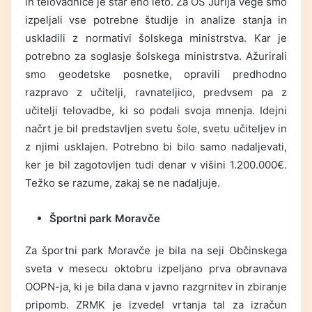
in telovadnice je star eno leto. Za OŠ Jurija Vege smo
izpeljali vse potrebne študije in analize stanja in
uskladili z normativi šolskega ministrstva. Kar je
potrebno za soglasje šolskega ministrstva. Ažurirali
smo geodetske posnetke, opravili predhodno
razpravo z učitelji, ravnateljico, predvsem pa z
učitelji telovadbe, ki so podali svoja mnenja. Idejni
načrt je bil predstavljen svetu šole, svetu učiteljev in
z njimi usklajen. Potrebno bi bilo samo nadaljevati,
ker je bil zagotovljen tudi denar v višini 1.200.000€.
Težko se razume, zakaj se ne nadaljuje.
Športni park Moravče
Za športni park Moravče je bila na seji Občinskega
sveta v mesecu oktobru izpeljano prva obravnava
OOPN-ja, ki je bila dana v javno razgrnitev in zbiranje
pripomb. ZRMK je izvedel vrtanja tal za izračun