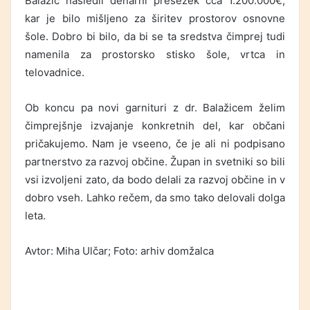
Balažic nasledil denarni presežek cca 1.200.000€,
kar je bilo mišljeno za širitev prostorov osnovne
šole. Dobro bi bilo, da bi se ta sredstva čimprej tudi
namenila za prostorsko stisko šole, vrtca in
telovadnice.
Ob koncu pa novi garnituri z dr. Balažicem želim
čimprejšnje izvajanje konkretnih del, kar občani
pričakujemo. Nam je vseeno, če je ali ni podpisano
partnerstvo za razvoj občine. Župan in svetniki so bili
vsi izvoljeni zato, da bodo delali za razvoj občine in v
dobro vseh. Lahko rečem, da smo tako delovali dolga
leta.
Avtor: Miha Ulčar; Foto: arhiv domžalca