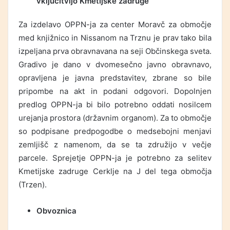
vključitvijo Kmetijske zadruge
Za izdelavo OPPN-ja za center Moravč za območje
med knjižnico in Nissanom na Trznu je prav tako bila
izpeljana prva obravnavana na seji Občinskega sveta.
Gradivo je dano v dvomesečno javno obravnavo,
opravljena je javna predstavitev, zbrane so bile
pripombe na akt in podani odgovori. Dopolnjen
predlog OPPN-ja bi bilo potrebno oddati nosilcem
urejanja prostora (državnim organom). Za to območje
so podpisane predpogodbe o medsebojni menjavi
zemljišč z namenom, da se ta združijo v večje
parcele. Sprejetje OPPN-ja je potrebno za selitev
Kmetijske zadruge Cerklje na J del tega območja
(Trzen).
Obvoznica