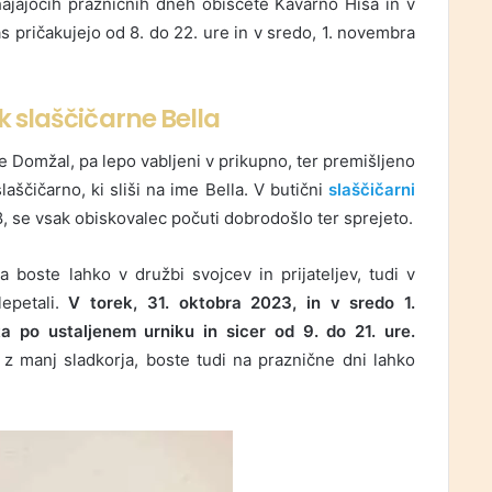
ihajajočih prazničnih dneh obiščete Kavarno Hiša in v
as pričakujejo od 8. do 22. ure in v sredo, 1. novembra
k slaščičarne Bella
e Domžal, pa lepo vabljeni v prikupno, ter premišljeno
ščičarno, ki sliši na ime Bella. V butični
slaščičarni
8, se vsak obiskovalec počuti dobrodošlo ter sprejeto.
 boste lahko v družbi svojcev in prijateljev, tudi v
lepetali.
V torek, 31. oktobra 2023, in v sredo 1.
a po ustaljenem urniku in sicer od 9. do 21. ure.
 z manj sladkorja, boste tudi na praznične dni lahko