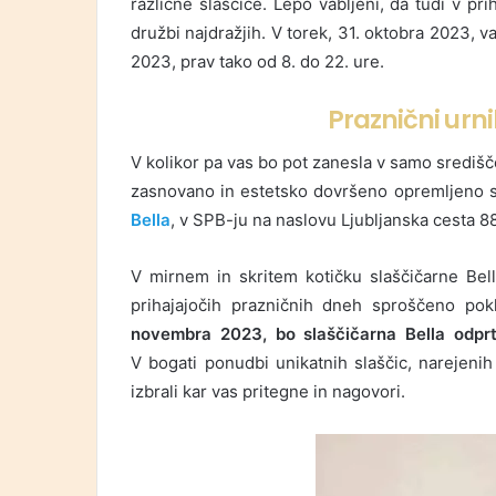
različne slaščice. Lepo vabljeni, da tudi v pr
družbi najdražjih. V torek, 31. oktobra 2023, v
2023, prav tako od 8. do 22. ure.
Praznični urni
V kolikor pa vas bo pot zanesla v samo središč
zasnovano in estetsko dovršeno opremljeno sla
Bella
, v SPB-ju na naslovu Ljubljanska cesta 8
V mirnem in skritem kotičku slaščičarne Bella
prihajajočih prazničnih dneh sproščeno pok
novembra 2023, bo slaščičarna Bella odprt
V bogati ponudbi unikatnih slaščic, narejenih
izbrali kar vas pritegne in nagovori.