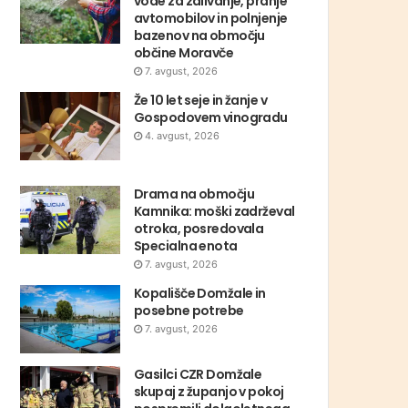
vode za zalivanje, pranje
avtomobilov in polnjenje
bazenov na območju
občine Moravče
7. avgust, 2026
Že 10 let seje in žanje v
Gospodovem vinogradu
4. avgust, 2026
Drama na območju
Kamnika: moški zadrževal
otroka, posredovala
Specialna enota
7. avgust, 2026
Kopališče Domžale in
posebne potrebe
7. avgust, 2026
Gasilci CZR Domžale
skupaj z županjo v pokoj