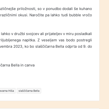
azličnejše priložnosti, so v ponudbo dodali še kuhano
azličnimi okusi. Naročite pa lahko tudi bubble vročo
 lahko v družbi svojcev ali prijateljev v miru posladkali
riljubljenega napitka. Z veseljem vas bodo postregli
novembra 2023, ko bo slaščičarna Bella odprta od 9. do
ičarna Bella in canva
avarna Hiša
slaščičarna Bella