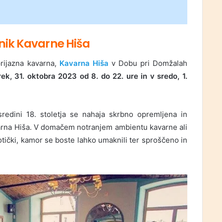
rnik Kavarne Hiša
rijazna kavarna,
Kavarna Hiša
v Dobu pri Domžalah
rek, 31. oktobra 2023 od 8. do 22. ure in v sredo, 1.
edini 18. stoletja se nahaja skrbno opremljena in
varna Hiša. V domačem notranjem ambientu kavarne ali
tički, kamor se boste lahko umaknili ter sproščeno in