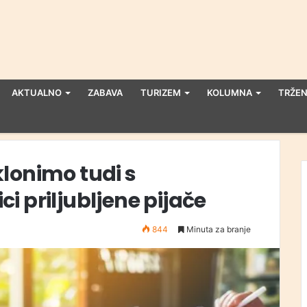
AKTUALNO
ZABAVA
TURIZEM
KOLUMNA
TRŽEN
lonimo tudi s
i priljubljene pijače
844
Minuta za branje