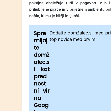
pokojne obeležuje tudi
v pogovoru z bližn
priljubljene pijače in v prijetnem ambientu pr
način, ki mu je bližji in ljubši.
Spre
Dodajte domžalec.si med pri
mljaj
top novice med prvimi.
te
domž
alec.s
i kot
pred
nost
ni vir
na
Goog