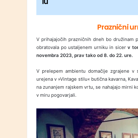
lu
Praznični u
V prihajajočih prazničnih dneh bo družinam p
obratovala po ustaljenem urniku in sicer
v to
novembra 2023, prav tako od 8. do 22. ure.
V prelepem ambientu domačije zgrajene v sr
urejena v »Vintage stilu« butična kavarna, Ka
na zunanjem rajskem vrtu, se nahajajo mirni ko
v miru pogovarjali.