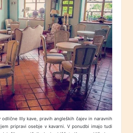
v odlične Illy kave, pravih angleških čajev in naravnih
ljem pripravi osebje v kavarni. V ponudbi imajo tudi