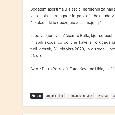
Bogatem asortimaju slaščic, narejenih za najr
vino z okusom jagode in pa vročo čokolado z r
čokolado, ki jo obožujejo zlasti najmlajši.
Lepo vabljeni v slaščičarno Bella, kjer se boste
in spili skodelico odlične kave ali drugega p
tudi v torek, 31. oktobra 2023, in v sredo 1. 
21. ure.
Avtor: Petra Petravič; Foto: Kavarna Hiša, slašč
Tagi
angleški čaji
domžalske novice
illy kava
K