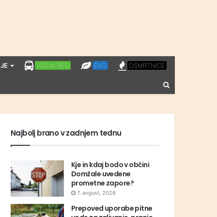
LPP
EVO
OSMRTNICE
JE
VOZNI RED
EVO
OSMRTNICE
VOZNI
Vnesite
RED
iskalni
niz
Najbolj brano v zadnjem tednu
Kje in kdaj bodo v občini
Domžale uvedene
prometne zapore?
7. avgust, 2026
Prepoved uporabe pitne