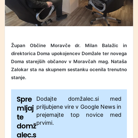
Župan Občine Moravče dr. Milan Balažic in
direktorica Doma upokojencev Domžale ter novega
Doma starejših občanov v Moravčah mag. Nataša
Zalokar sta na skupnem sestanku ocenila trenutno
stanje.
Spre
Dodajte domžalec.si med
mljaj
priljubjene vire v Google News in
prejemajte top novice med
te
prvimi.
domž
alec.s