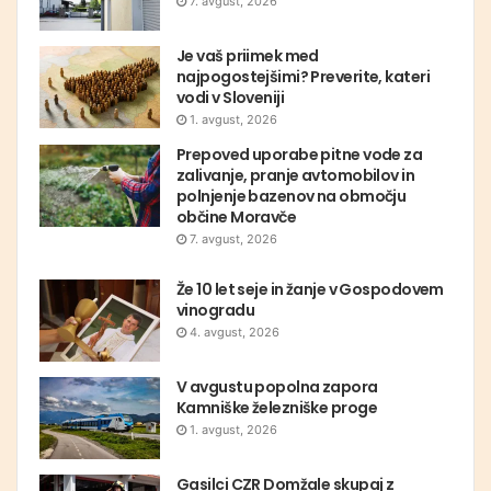
7. avgust, 2026
Je vaš priimek med
najpogostejšimi? Preverite, kateri
vodi v Sloveniji
1. avgust, 2026
Prepoved uporabe pitne vode za
zalivanje, pranje avtomobilov in
polnjenje bazenov na območju
občine Moravče
7. avgust, 2026
Že 10 let seje in žanje v Gospodovem
vinogradu
4. avgust, 2026
V avgustu popolna zapora
Kamniške železniške proge
1. avgust, 2026
Gasilci CZR Domžale skupaj z