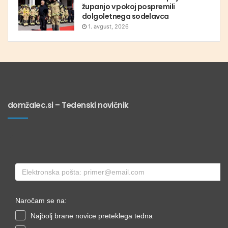
županjo v pokoj pospremili
dolgoletnega sodelavca
1. avgust, 2026
domžalec.si – Tedenski novičnik
Naročam se na:
Najbolj brane novice preteklega tedna