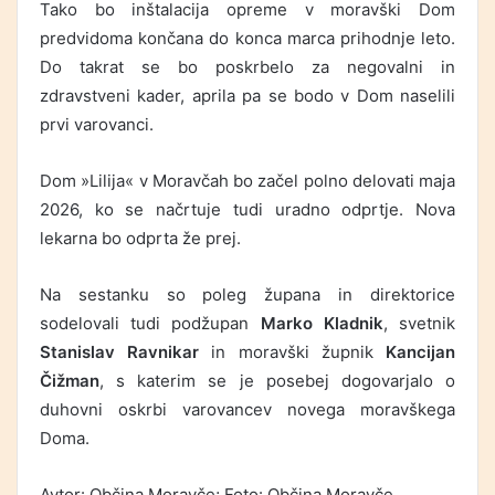
Tako bo inštalacija opreme v moravški Dom
predvidoma končana do konca marca prihodnje leto.
Do takrat se bo poskrbelo za negovalni in
zdravstveni kader, aprila pa se bodo v Dom naselili
prvi varovanci.
Dom »Lilija« v Moravčah bo začel polno delovati maja
2026, ko se načrtuje tudi uradno odprtje. Nova
lekarna bo odprta že prej.
Na sestanku so poleg župana in direktorice
sodelovali tudi podžupan
Marko Kladnik
, svetnik
Stanislav Ravnikar
in moravški župnik
Kancijan
Čižman
, s katerim se je posebej dogovarjalo o
duhovni oskrbi varovancev novega moravškega
Doma.
Avtor: Občina Moravče; Foto: Občina Moravče