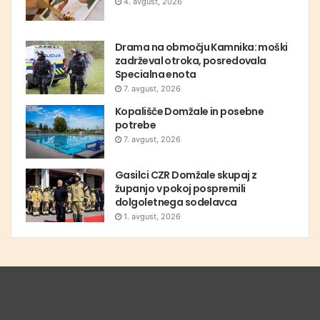
4. avgust, 2026
Drama na območju Kamnika: moški
zadrževal otroka, posredovala
Specialna enota
7. avgust, 2026
Kopališče Domžale in posebne
potrebe
7. avgust, 2026
Gasilci CZR Domžale skupaj z
županjo v pokoj pospremili
dolgoletnega sodelavca
1. avgust, 2026