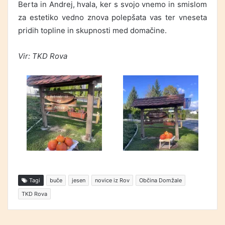
Berta in Andrej, hvala, ker s svojo vnemo in smislom
za estetiko vedno znova polepšata vas ter vneseta
pridih topline in skupnosti med domačine.
Vir:
TKD Rova
Tagi
buče
jesen
novice iz Rov
Občina Domžale
TKD Rova