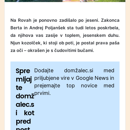
Na Rovah je ponovno zadišalo po jeseni. Zakonca
Berta in Andrej Poljanšek sta tudi letos poskrbela,
da njihova vas zasije v toplem, jesenskem duhu.
Njun kozolček, ki stoji ob poti, je postal prava paša
za oči – okrašen je s čudovitimi bučami.
Spre
Dodajte domžalec.si med
mljaj
priljubjene vire v Google News in
prejemajte top novice med
te
prvimi.
domž
alec.s
i kot
pred
nost