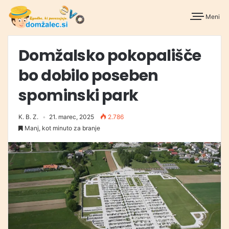
Meni
Domžalsko pokopališče
bo dobilo poseben
spominski park
K. B. Z.
21. marec, 2025
2.786
Manj, kot minuto za branje