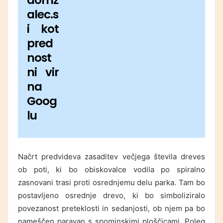
domž
alec.s
i kot
pred
nost
ni vir
na
Goog
lu
Načrt predvideva zasaditev večjega števila dreves
ob poti, ki bo obiskovalce vodila po spiralno
zasnovani trasi proti osrednjemu delu parka. Tam bo
postavljeno osrednje drevo, ki bo simboliziralo
povezanost preteklosti in sedanjosti, ob njem pa bo
nameščen paravan s spominskimi ploščicami. Poleg