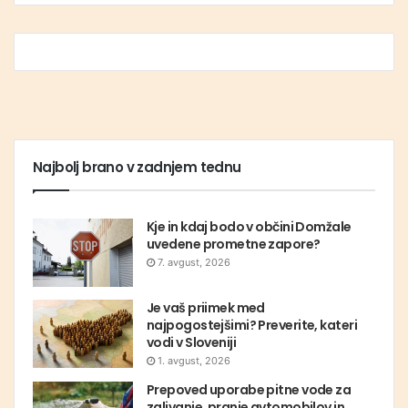
Najbolj brano v zadnjem tednu
Kje in kdaj bodo v občini Domžale
uvedene prometne zapore?
7. avgust, 2026
Je vaš priimek med
najpogostejšimi? Preverite, kateri
vodi v Sloveniji
1. avgust, 2026
Prepoved uporabe pitne vode za
zalivanje, pranje avtomobilov in