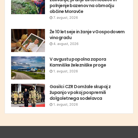
polnjenje bazenov na območju
občine Moravče
7. avgust, 2026
Že 10 let seje in žanje v Gospodovem
vinogradu
4. avgust, 2026
V avgustu popolna zapora
Kamniške železniške proge
1. avgust, 2026
Gasilci CZR Domžale skupaj z
županjo v pokoj pospremili
dolgoletnega sodelavca
1. avgust, 2026