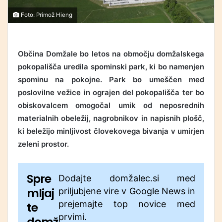
Foto: Primož Hieng
Občina Domžale bo letos na območju domžalskega
pokopališča uredila spominski park, ki bo namenjen
spominu na pokojne. Park bo umeščen med
poslovilne vežice in ograjen del pokopališča ter bo
obiskovalcem omogočal umik od neposrednih
materialnih obeležij, nagrobnikov in napisnih plošč,
ki beležijo minljivost človekovega bivanja
v umirjen
zeleni prostor.
Spre
Dodajte domžalec.si med
mljaj
priljubjene vire v Google News in
prejemajte top novice med
te
prvimi.