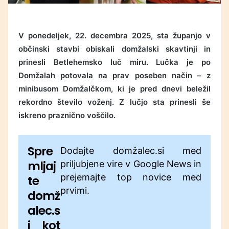
V ponedeljek, 22. decembra 2025, sta županjo v
občinski stavbi obiskali domžalski skavtinji in
prinesli Betlehemsko luč miru. Lučka je po
Domžalah potovala na prav poseben način – z
minibusom Domžalčkom, ki je pred dnevi beležil
rekordno število voženj. Z lučjo sta prinesli še
iskreno praznično voščilo.
Spre
Dodajte domžalec.si med
mljaj
priljubjene vire v Google News in
prejemajte top novice med
te
prvimi.
domž
alec.s
i kot