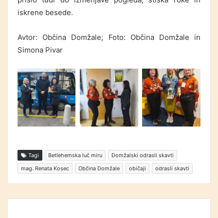
iskrene besede.
Avtor: Občina Domžale; Foto: Občina Domžale in
Simona Pivar
Tagi
Betlehemska luč miru
Domžalski odrasli skavti
mag. Renata Kosec
Občina Domžale
običaji
odrasli skavti