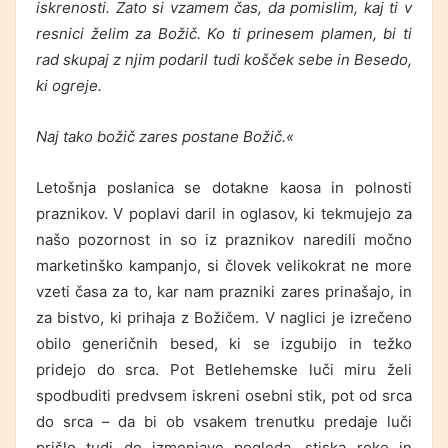
iskrenosti. Zato si vzamem čas, da pomislim, kaj ti v
resnici želim za Božič. Ko ti prinesem plamen, bi ti
rad skupaj z njim podaril tudi košček sebe in Besedo,
ki ogreje.
Naj tako božič zares postane Božič.«
Letošnja poslanica se dotakne kaosa in polnosti
praznikov. V poplavi daril in oglasov, ki tekmujejo za
našo pozornost in so iz praznikov naredili močno
marketinško kampanjo, si človek velikokrat ne more
vzeti časa za to, kar nam prazniki zares prinašajo, in
za bistvo, ki prihaja z Božičem. V naglici je izrečeno
obilo generičnih besed, ki se izgubijo in težko
pridejo do srca. Pot Betlehemske luči miru želi
spodbuditi predvsem iskreni osebni stik, pot od srca
do srca – da bi ob vsakem trenutku predaje luči
prišlo tudi do izmenjave pogleda, stiska roke in