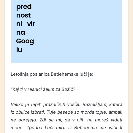
pred
nost
ni vir
na
Goog
lu
Letošnja poslanica Betlehemske luči je:
“Kaj ti v resnici želim za Božič?
Veliko je lepih prazničnih voščil. Razmišljam, katera
iz obilice izbrati. Tuje besede so morda tople, ampak
ne ogrejejo. Zdi se mi, da v njih ne moreš videti
mene. Zgodba Luči miru iz Betlehema me vabi k