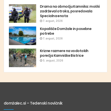
Drama na območju Kamnika: moški
zadrževal otroka, posredovala
Specialna enota
7. avgust, 2026
Kopališče Domžale in posebne
potrebe
7. avgust, 2026
Krizne razmere na vodotokih
porečja Kamniške Bistrice
5. avgust, 2026
domžalec.si – Tedenski novičnik