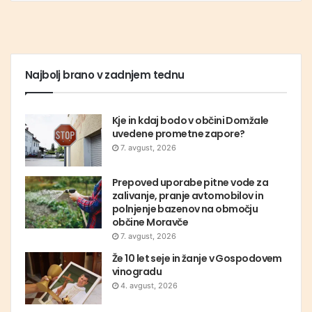
Najbolj brano v zadnjem tednu
Kje in kdaj bodo v občini Domžale
uvedene prometne zapore?
7. avgust, 2026
Prepoved uporabe pitne vode za
zalivanje, pranje avtomobilov in
polnjenje bazenov na območju
občine Moravče
7. avgust, 2026
Že 10 let seje in žanje v Gospodovem
vinogradu
4. avgust, 2026