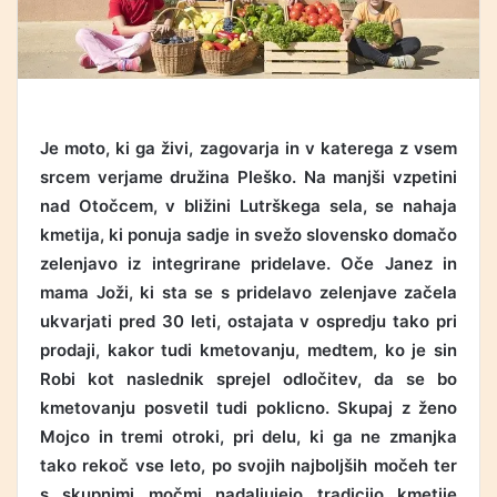
Je moto, ki ga živi, zagovarja in v katerega z vsem
srcem verjame družina Pleško. Na manjši vzpetini
nad Otočcem, v bližini Lutrškega sela, se nahaja
kmetija, ki ponuja sadje in svežo slovensko domačo
zelenjavo iz integrirane pridelave. Oče Janez in
mama Joži, ki sta se s pridelavo zelenjave začela
ukvarjati pred 30 leti, ostajata v ospredju tako pri
prodaji, kakor tudi kmetovanju, medtem, ko je sin
Robi kot naslednik sprejel odločitev, da se bo
kmetovanju posvetil tudi poklicno. Skupaj z ženo
Mojco in tremi otroki, pri delu, ki ga ne zmanjka
tako rekoč vse leto, po svojih najboljših močeh ter
s skupnimi močmi nadaljujejo tradicijo kmetije