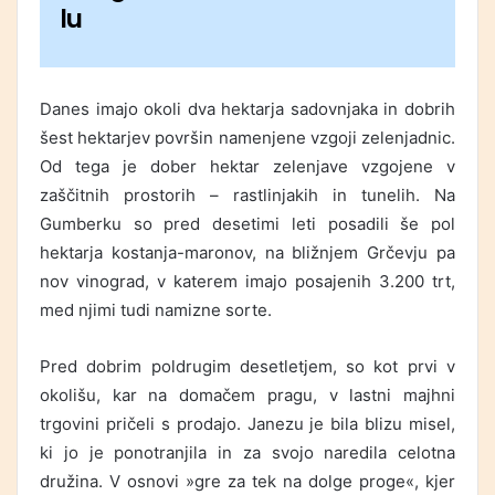
lu
Danes imajo okoli dva hektarja sadovnjaka in dobrih
šest hektarjev površin namenjene vzgoji zelenjadnic.
Od tega je dober hektar zelenjave vzgojene v
zaščitnih prostorih – rastlinjakih in tunelih. Na
Gumberku so pred desetimi leti posadili še pol
hektarja kostanja-maronov, na bližnjem Grčevju pa
nov vinograd, v katerem imajo posajenih 3.200 trt,
med njimi tudi namizne sorte.
Pred dobrim poldrugim desetletjem, so kot prvi v
okolišu, kar na domačem pragu, v lastni majhni
trgovini pričeli s prodajo. Janezu je bila blizu misel,
ki jo je ponotranjila in za svojo naredila celotna
družina. V osnovi »gre za tek na dolge proge«, kjer