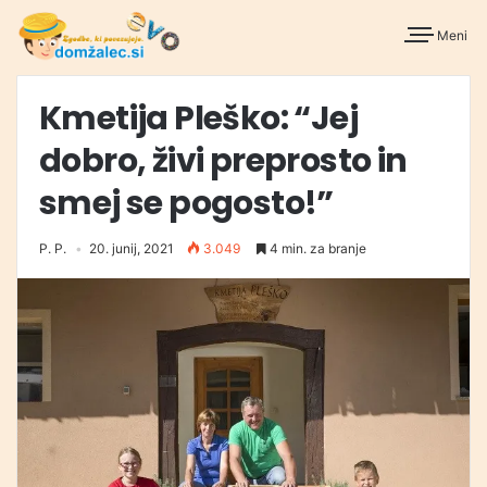
Meni
Kmetija Pleško: “Jej
dobro, živi preprosto in
smej se pogosto!”
P. P.
20. junij, 2021
3.049
4 min. za branje