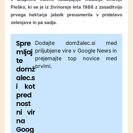
Pleško, ki se je iz živinoreje leta 1988 z zasaditvijo
prvega hektarja jabolk preusmerila v pridelavo
zelenjave in pa sadja.
Spre
Dodajte domžalec.si med
mljaj
priljubjene vire v Google News in
prejemajte top novice med
te
prvimi.
domž
alec.s
i kot
pred
nost
ni vir
na
Goog