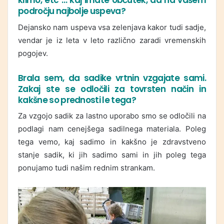
klimo, etc … kaj imate občutek, da na vašem
področju najbolje uspeva?
Dejansko nam uspeva vsa zelenjava kakor tudi sadje,
vendar je iz leta v leto različno zaradi vremenskih
pogojev.
Brala sem, da sadike vrtnin vzgajate sami.
Zakaj ste se odločili za tovrsten način in
kakšne so prednosti le tega?
Za vzgojo sadik za lastno uporabo smo se odločili na
podlagi nam cenejšega sadilnega materiala. Poleg
tega vemo, kaj sadimo in kakšno je zdravstveno
stanje sadik, ki jih sadimo sami in jih poleg tega
ponujamo tudi našim rednim strankam.