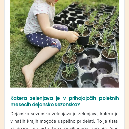
Katera zelenjava je v prihajajočih poletnih
mesecih dejansko sezonska?
Dejanska sezonska zelenjava je zelenjava, katero je
v naših krajih mogoče uspešno pridelati. To je tista,
ki dozori na vrtu brez prisiljenega zorenja (npr.