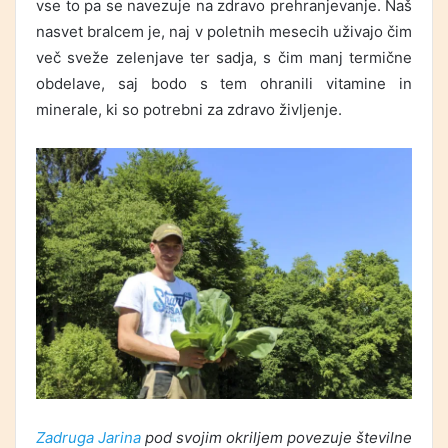
vse to pa se navezuje na zdravo prehranjevanje. Naš
nasvet bralcem je, naj v poletnih mesecih uživajo čim
več sveže zelenjave ter sadja, s čim manj termične
obdelave, saj bodo s tem ohranili vitamine in
minerale, ki so potrebni za zdravo življenje.
Zadruga Jarina
pod svojim okriljem povezuje številne