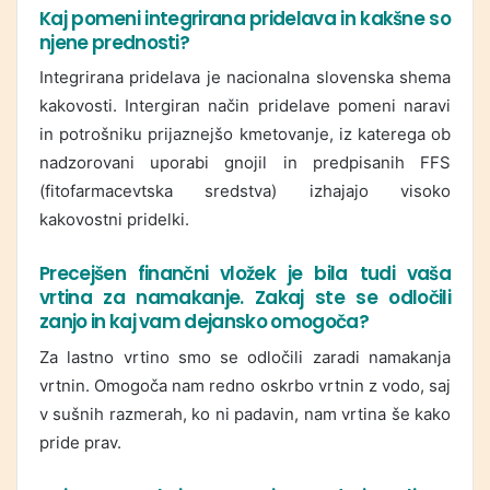
Kaj pomeni integrirana pridelava in kakšne so
njene prednosti?
Integrirana pridelava je nacionalna slovenska shema
kakovosti. Intergiran način pridelave pomeni naravi
in potrošniku prijaznejšo kmetovanje, iz katerega ob
nadzorovani uporabi gnojil in predpisanih FFS
(fitofarmacevtska sredstva) izhajajo visoko
kakovostni pridelki.
Precejšen finančni vložek je bila tudi vaša
vrtina za namakanje. Zakaj ste se odločili
zanjo in kaj vam dejansko omogoča?
Za lastno vrtino smo se odločili zaradi namakanja
vrtnin. Omogoča nam redno oskrbo vrtnin z vodo, saj
v sušnih razmerah, ko ni padavin, nam vrtina še kako
pride prav.