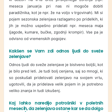
meseca januarja pri nas ni mogoče dobiti
paradižnika, kot je npr. že na voljo v trgovinah). Mi si
pojem sezonska zelenjava razlagamo po pridelkih, ki
jih je možno uspešno pridelati npr. meseca maja
(jagode, kumare, bučke, zgodnji krompir). Vse pa je
odvisno od vremenskih pogojev.
Kakšen se Vam zdi odnos ljudi do sveže
zelenjave?
Odnos ljudi do sveže zelenjave je bistveno boljši, kot
je bilo pred leti. Je tudi bolj cenjena, saj so mnogi, ki
so poskušali pridelovati zelenjavo na svojem vrtu,
ugotovili, da je pridelava velik pojem in je potrebno
veliko znanja in tudi izkušenj.
Kaj lahko naredijo potrošniki v poletnih
mesecih, da zelenjava ostane kar se da dolgo