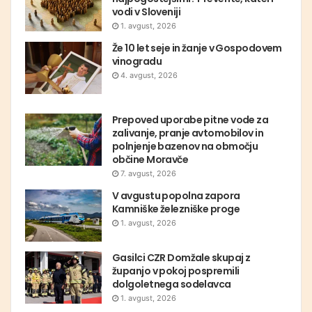
vodi v Sloveniji
1. avgust, 2026
Že 10 let seje in žanje v Gospodovem
vinogradu
4. avgust, 2026
Prepoved uporabe pitne vode za
zalivanje, pranje avtomobilov in
polnjenje bazenov na območju
občine Moravče
7. avgust, 2026
V avgustu popolna zapora
Kamniške železniške proge
1. avgust, 2026
Gasilci CZR Domžale skupaj z
županjo v pokoj pospremili
dolgoletnega sodelavca
1. avgust, 2026