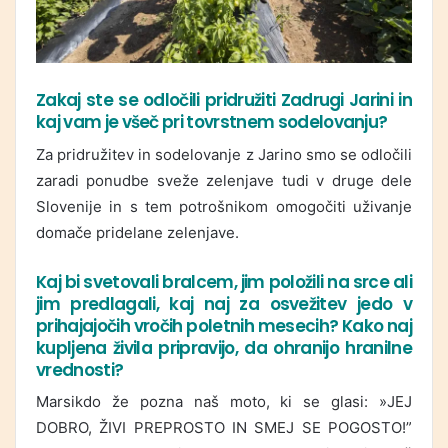
Zakaj ste se odločili pridružiti Zadrugi Jarini in
kaj vam je všeč pri tovrstnem sodelovanju?
Za pridružitev in sodelovanje z Jarino smo se odločili
zaradi ponudbe sveže zelenjave tudi v druge dele
Slovenije in s tem potrošnikom omogočiti uživanje
domače pridelane zelenjave.
Kaj bi svetovali bralcem, jim položili na srce ali
jim predlagali, kaj naj za osvežitev jedo v
prihajajočih vročih poletnih mesecih? Kako naj
kupljena živila pripravijo, da ohranijo hranilne
vrednosti?
Marsikdo že pozna naš moto, ki se glasi: »JEJ
DOBRO, ŽIVI PREPROSTO IN SMEJ SE POGOSTO!”