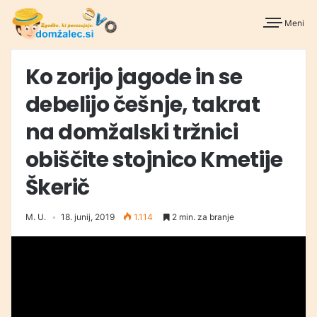
Meni
Ko zorijo jagode in se
debelijo češnje, takrat
na domžalski tržnici
obiščite stojnico Kmetije
Škerič
M. U.
18. junij, 2019
1.114
2 min. za branje