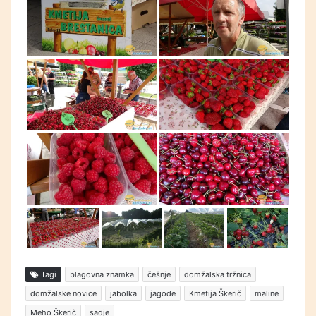
Tagi
blagovna znamka
češnje
domžalska tržnica
domžalske novice
jabolka
jagode
Kmetija Škerič
maline
Meho Škerič
sadje