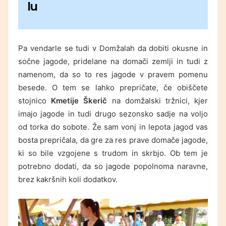
lu
Pa vendarle se tudi v Domžalah da dobiti okusne in
sočne jagode, pridelane na domači zemlji in tudi z
namenom, da so to res jagode v pravem pomenu
besede. O tem se lahko prepričate, če obiščete
stojnico
Kmetije Škerič
na domžalski tržnici, kjer
imajo jagode in tudi drugo sezonsko sadje na voljo
od torka do sobote. Že sam vonj in lepota jagod vas
bosta prepričala, da gre za res prave domače jagode,
ki so bile vzgojene s trudom in skrbjo. Ob tem je
potrebno dodati, da so jagode popolnoma naravne,
brez kakršnih koli dodatkov.