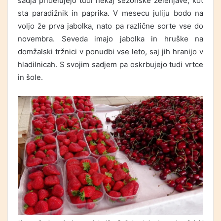
sadja pridelujejo tudi nekaj sezonske zelenjave, kot
sta paradižnik in paprika. V mesecu juliju bodo na
voljo že prva jabolka, nato pa različne sorte vse do
novembra. Seveda imajo jabolka in hruške na
domžalski tržnici v ponudbi vse leto, saj jih hranijo v
hladilnicah. S svojim sadjem pa oskrbujejo tudi vrtce
in šole.