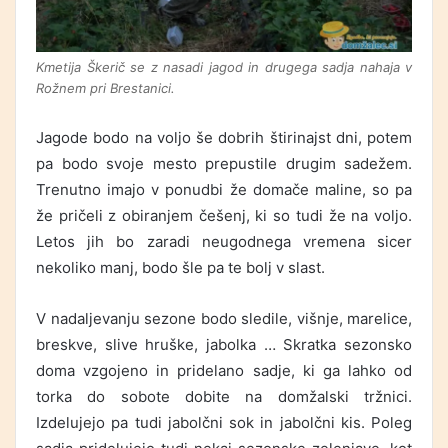
Kmetija Škerič se z nasadi jagod in drugega sadja nahaja v
Rožnem pri Brestanici.
Jagode bodo na voljo še dobrih štirinajst dni, potem
pa bodo svoje mesto prepustile drugim sadežem.
Trenutno imajo v ponudbi že domače maline, so pa
že pričeli z obiranjem češenj, ki so tudi že na voljo.
Letos jih bo zaradi neugodnega vremena sicer
nekoliko manj, bodo šle pa te bolj v slast.
V nadaljevanju sezone bodo sledile, višnje, marelice,
breskve, slive hruške, jabolka … Skratka sezonsko
doma vzgojeno in pridelano sadje, ki ga lahko od
torka do sobote dobite na domžalski tržnici.
Izdelujejo pa tudi jabolčni sok in jabolčni kis. Poleg