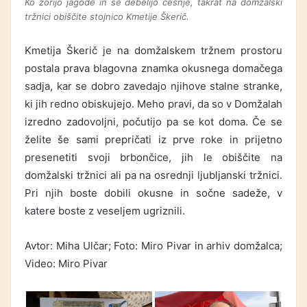
Ko zorijo jagode in se debelijo češnje, takrat na domžalski
tržnici obiščite stojnico Kmetije Škerič.
Kmetija Škerič je na domžalskem tržnem prostoru
postala prava blagovna znamka okusnega domačega
sadja, kar se dobro zavedajo njihove stalne stranke,
ki jih redno obiskujejo. Meho pravi, da so v Domžalah
izredno zadovoljni, počutijo pa se kot doma. Če se
želite še sami prepričati iz prve roke in prijetno
presenetiti svoji brbončice, jih le obiščite na
domžalski tržnici ali pa na osrednji ljubljanski tržnici.
Pri njih boste dobili okusne in sočne sadeže, v
katere boste z veseljem ugriznili.
Avtor: Miha Ulčar; Foto: Miro Pivar in arhiv domžalca;
Video: Miro Pivar