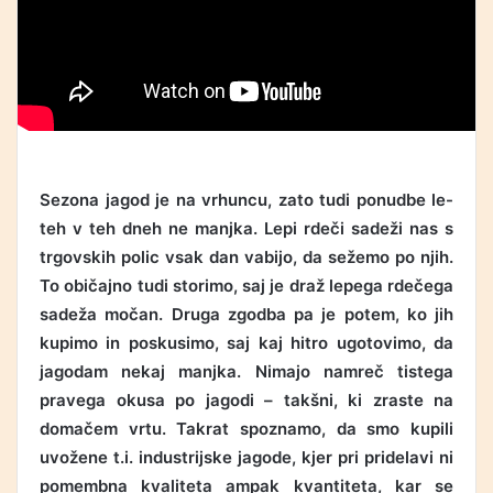
Sezona jagod je na vrhuncu, zato tudi ponudbe le-
teh v teh dneh ne manjka. Lepi rdeči sadeži nas s
trgovskih polic vsak dan vabijo, da sežemo po njih.
To običajno tudi storimo, saj je draž lepega rdečega
sadeža močan. Druga zgodba pa je potem, ko jih
kupimo in poskusimo, saj kaj hitro ugotovimo, da
jagodam nekaj manjka. Nimajo namreč tistega
pravega okusa po jagodi – takšni, ki zraste na
domačem vrtu. Takrat spoznamo, da smo kupili
uvožene t.i. industrijske jagode, kjer pri pridelavi ni
pomembna kvaliteta ampak kvantiteta, kar se