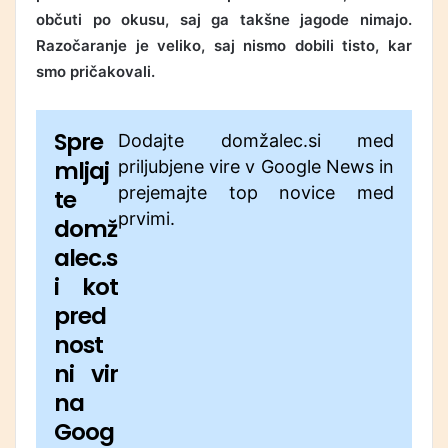
občuti po okusu, saj ga takšne jagode nimajo.
Razočaranje je veliko, saj nismo dobili tisto, kar
smo pričakovali.
Spre
Dodajte domžalec.si med
mljaj
priljubjene vire v Google News in
prejemajte top novice med
te
prvimi.
domž
alec.s
i kot
pred
nost
ni vir
na
Goog