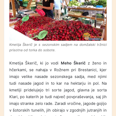
Kmetija Škerič je s sezonskim sadjem na domžalski tržnici
prisotna od torka do sobote.
Kmetija Škerič, ki jo vodi
Meho Škerič
z ženo in
hčerkami, se nahaja v Rožnem pri Brestanici, kjer
imajo velike nasade sezonskega sadja, med njimi
tudi nasade jagod in to kar na hektarju in pol. Na
kmetiji pridelujejo tri sorte jagod, glavna je sorta
Klari, po katerih je tudi največ povpraševanja, saj jih
imajo stranke zelo rade. Zaradi vročine, jagode gojijo
v šotorskih tunelih, jih obirajo v zgodnjih jutranjih in