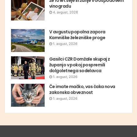
Že 10 let seje in žanje v Gospodovem
vinogradu
4. avgust, 2026
V avgustu popolna zapora
Kamniške železniške proge
1. avgust, 2026
Gasilci CZR Domžale skupaj z
županjo v pokoj pospremili
dolgoletnega sodelavca
1. avgust, 2026
Če imate mačko, vas čaka nova
zakonska obveznost
1. avgust, 2026