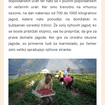
dopoldanskih urah ter nato še v poznih popoldanskih
in večernih urah. Ker smo trenutno na vrhuncu
sezone, na dan naberejo od 700 do 1000 kilogramov
jagod, katere nato ponudijo na domžalski in
ljubljanski osrednji tržnici. Že vonj njihovih jagod, ko
se boste približali stojnici, vas bo prepričal, da gre za
prave domače jagode. Ker gre za izredno okusne
jagode, so primerne tudi za marmelado, po čemer
zelo veliko sprašujejo njihove stranke.