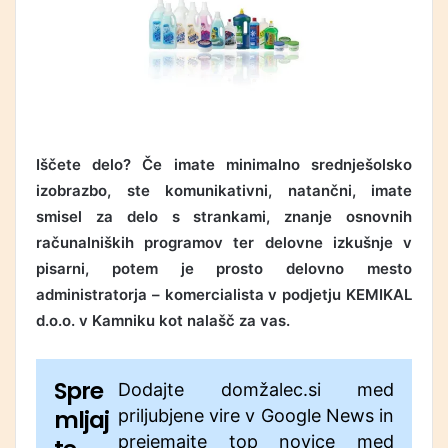
Iščete delo? Če imate minimalno srednješolsko
izobrazbo, ste komunikativni, natančni, imate
smisel za delo s strankami, znanje osnovnih
računalniških programov ter delovne izkušnje v
pisarni, potem je prosto delovno mesto
administratorja – komercialista v podjetju KEMIKAL
d.o.o. v Kamniku kot nalašč za vas.
Spre
Dodajte domžalec.si med
mljaj
priljubjene vire v Google News in
prejemajte top novice med