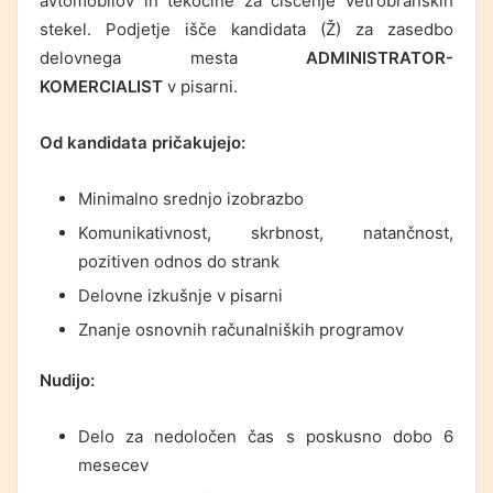
avtomobilov in tekočine za čiščenje vetrobranskih
stekel. Podjetje išče kandidata (Ž) za zasedbo
delovnega mesta
ADMINISTRATOR-
KOMERCIALIST
v pisarni.
Od kandidata pričakujejo:
Minimalno srednjo izobrazbo
Komunikativnost, skrbnost, natančnost,
pozitiven odnos do strank
Delovne izkušnje v pisarni
Znanje osnovnih računalniških programov
Nudijo:
Delo za nedoločen čas s poskusno dobo 6
mesecev