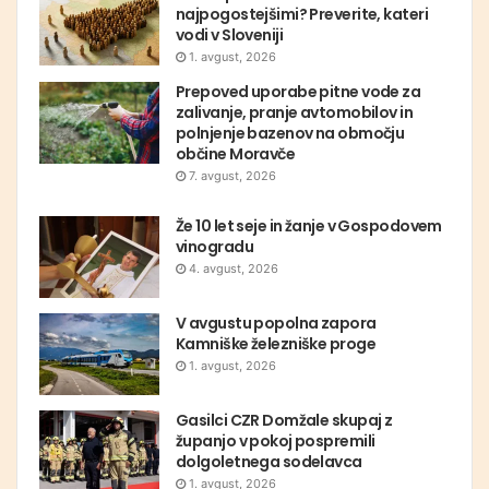
najpogostejšimi? Preverite, kateri
vodi v Sloveniji
1. avgust, 2026
Prepoved uporabe pitne vode za
zalivanje, pranje avtomobilov in
polnjenje bazenov na območju
občine Moravče
7. avgust, 2026
Že 10 let seje in žanje v Gospodovem
vinogradu
4. avgust, 2026
V avgustu popolna zapora
Kamniške železniške proge
1. avgust, 2026
Gasilci CZR Domžale skupaj z
županjo v pokoj pospremili
dolgoletnega sodelavca
1. avgust, 2026