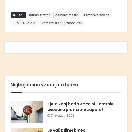
Tagi
administrator
delovno mesto
kamniške novice
KEMIKAL d.o.o.
komercialist
zaposlitev
Najbolj brano v zadnjem tednu
Kje in kdaj bodo v občini Domžale
uvedene prometne zapore?
7. avgust, 2026
Je vaš priimek med