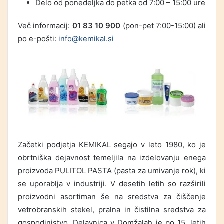
Delo od ponedeljka do petka od 7:00 – 15:00 ure
Več informacij:
01 83 10 900
(pon-pet 7:00-15:00) ali
po e-pošti:
info@kemikal.si
Začetki podjetja KEMIKAL segajo v leto 1980, ko je
obrtniška dejavnost temeljila na izdelovanju enega
proizvoda PULITOL PASTA (pasta za umivanje rok), ki
se uporablja v industriji. V desetih letih so razširili
proizvodni asortiman še na sredstva za čiščenje
vetrobranskih stekel, pralna in čistilna sredstva za
gospodinjstvo. Delavnica v Domžalah je po 15. letih