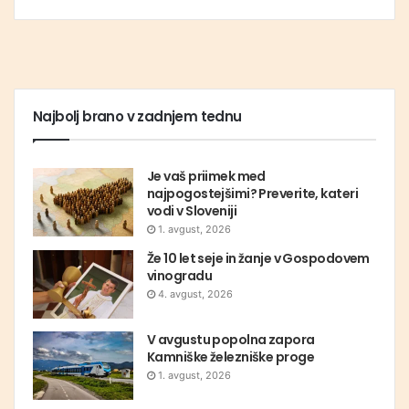
Najbolj brano v zadnjem tednu
Je vaš priimek med
najpogostejšimi? Preverite, kateri
vodi v Sloveniji
1. avgust, 2026
Že 10 let seje in žanje v Gospodovem
vinogradu
4. avgust, 2026
V avgustu popolna zapora
Kamniške železniške proge
1. avgust, 2026