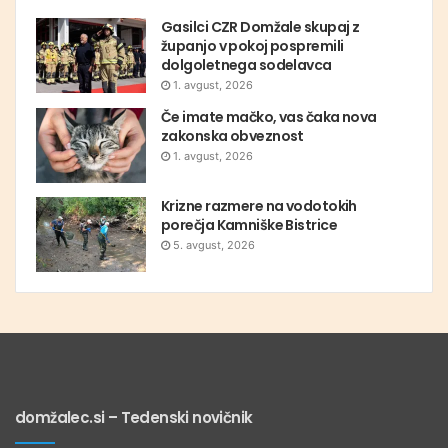
Gasilci CZR Domžale skupaj z
županjo v pokoj pospremili
dolgoletnega sodelavca
1. avgust, 2026
Če imate mačko, vas čaka nova
zakonska obveznost
1. avgust, 2026
Krizne razmere na vodotokih
porečja Kamniške Bistrice
5. avgust, 2026
domžalec.si – Tedenski novičnik