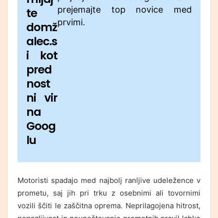
prejemajte top novice med
te
prvimi.
domž
alec.s
i kot
pred
nost
ni vir
na
Goog
lu
Motoristi spadajo med najbolj ranljive udeležence v
prometu, saj jih pri trku z osebnimi ali tovornimi
vozili ščiti le zaščitna oprema. Neprilagojena hitrost,