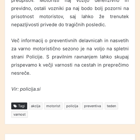
predpisov. Motoristi naj vozijo defenzivno in
previdno, ostali vozniki pa naj bodo bolj pozorni na
prisotnost motoristov, saj lahko že trenutek
nepazljivosti privede do tragičnih posledic.
Več informacij o preventivnih delavnicah in nasvetih
za varno motoristično sezono je na voljo na spletni
strani Policije. S pravilnim ravnanjem lahko skupaj
prispevamo k večji varnosti na cestah in preprečimo
nesreče.
Vir: policija.si
Tagi
akcija
motorist
policija
preventiva
teden
varnost