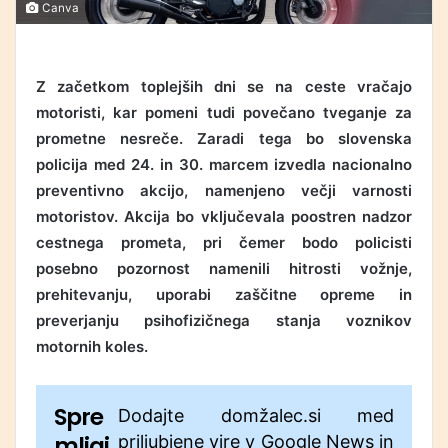
Canva
Z začetkom toplejših dni se na ceste vračajo
motoristi, kar pomeni tudi povečano tveganje za
prometne nesreče. Zaradi tega bo slovenska
policija med 24. in 30. marcem izvedla nacionalno
preventivno akcijo, namenjeno večji varnosti
motoristov. Akcija bo vključevala poostren nadzor
cestnega prometa, pri čemer bodo policisti
posebno pozornost namenili hitrosti vožnje,
prehitevanju, uporabi zaščitne opreme in
preverjanju psihofizičnega stanja voznikov
motornih koles.
Spre
Dodajte domžalec.si med
mljaj
priljubjene vire v Google News in