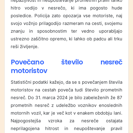
nepazljivost in neupoštevanje prometnih pravil lahko
hitro vodijo v nesrečo, ki ima pogosto hude
posledice. Policija zato opozarja vse motoriste, naj
svojo vožnjo prilagodijo razmeram na cesti, svojemu
znanju in sposobnostim ter vedno uporabljajo
ustrezno zaščitno opremo, ki lahko ob padcu ali trku
reši življenje.
Povečano število nesreč
motoristov
Statistični podatki kažejo, da se s povečanjem števila
motoristov na cestah poveča tudi število prometnih
nesreč. Do 31. marca 2024 je bilo zabeleženih že 87
prometnih nesreč z udeležbo voznikov enoslednih
motornih vozil, kar je več kot v enakem obdobju lani.
Najpogostejša vzroka za nesreče ostajata
neprilagojena hitrost in neupoštevanje pravil