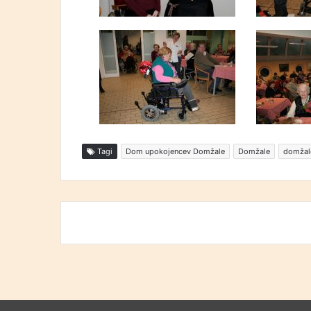
Tagi
Dom upokojencev Domžale
Domžale
domžal