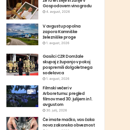
Že 10 let seje in žanje v
Gospodovem vinogradu
4. avgust, 2026
V avgustu popolna
zapora Kamniške
železniške proge
1. avgust, 2026
Gasilci CZR Domžale
skupaj z županjo v pokoj
pospremili dolgoletnega
sodelavca
1. avgust, 2026
Filmski večeri v
Arboretumu: pregled
filmov med 30. julijem in 1.
avgustom
30. julij, 2026
Če imate mačko, vas čaka
nova zakonska obveznost