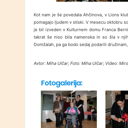
Kot nam je še povedala Ahčinova, v Lions klu
pomagajo ljudem v stiski. V mesecu oktobru so 
je bil izveden v Kulturnem domu Franca Bern
takrat še niso bila namenska in so šla v nj
Domžalah, pa ga bodo sedaj podarili družinam, 
Avtor: Miha Ulčar; Foto: Miha Ulčar; Video: Miro
Fotogalerija: