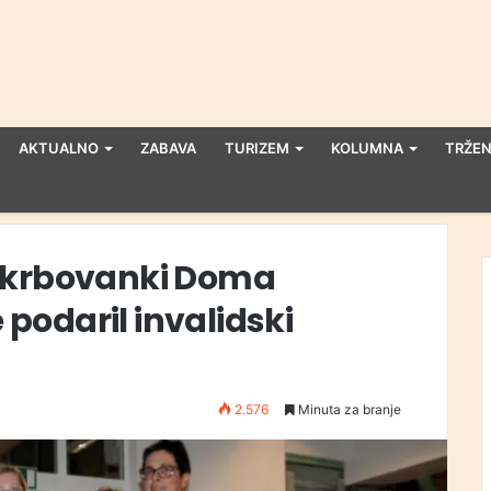
AKTUALNO
ZABAVA
TURIZEM
KOLUMNA
TRŽEN
oskrbovanki Doma
podaril invalidski
2.576
Minuta za branje