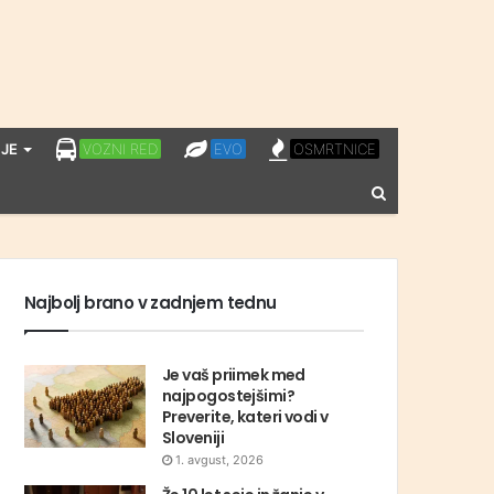
LPP
EVO
OSMRTNICE
JE
VOZNI RED
EVO
OSMRTNICE
VOZNI
Vnesite
RED
iskalni
niz
Najbolj brano v zadnjem tednu
Je vaš priimek med
najpogostejšimi?
Preverite, kateri vodi v
Sloveniji
1. avgust, 2026