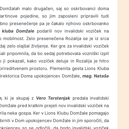
v Domžalah malo drugačen, saj so oskrbovanci doma
artinove pojedine, so jim zaposleni pripravili tudi
sebno presenečenje pa je čakalo njihovo oskrbovanko
s kluba Domžale
podarili nov invalidski voziček na
jo mobilnost. Zelo presenečena Rozalija se je iz srca
daj zelo olajšal življenje. Ker gre za invalidski voziček
li pripomnila, da bo sedaj potrebovala vozniški izpit
ji pokazali, kako voziček deluje in Rozalija je hitro
prireditvenem prostoru. Plemenita gesta Lions Kluba
i direktorica Doma upokojencev Domžale,
mag. Nataša
n,
ki je skupaj z
Vero Terstenjak
predala invalidski
Domžale pred kratkim prejeli nov invalidski voziček na
darila neka gospa. Ker v Lions Klubu Domžale pomagajo
o obrnili v Dom upokojencev Domžale
in jim sporočili, da
okojencev so se odločili, da bodo invalidski voziček