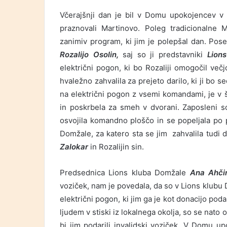
Včerajšnji dan je bil v Domu upokojencev 
praznovali Martinovo. Poleg tradicionalne M
zanimiv program, ki jim je polepšal dan. Po
Rozalijo Osolin,
saj so ji predstavniki
Lion
električni pogon, ki bo Rozaliji omogočil več
hvaležno zahvalila za prejeto darilo, ki ji bo se
na električni pogon z vsemi komandami, je v ša
in poskrbela za smeh v dvorani. Zaposleni so 
osvojila komandno ploščo in se popeljala po 
Domžale, za katero sta se jim zahvalila tud
Zalokar
in Rozalijin sin.
Predsednica Lions kluba Domžale
Ana Ahči
voziček, nam je povedala, da so v Lions klubu 
električni pogon, ki jim ga je kot donacijo po
ljudem v stiski iz lokalnega okolja, so se nat
bi jim podarili invalidski voziček. V Domu up