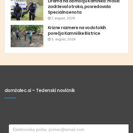
Drama na območju Kamnika: moški
zadrževal otroka, posredovala
Specialna enota
7. avgust, 2026
Krizne razmere na vodotokih
porečja Kamniške Bistrice
5. avgust, 2026
domžalec.si – Tedenski novičnik