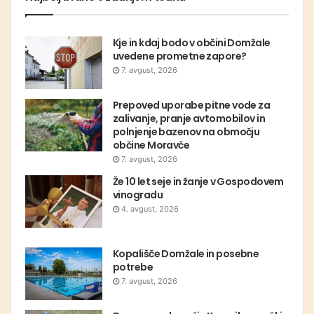
Kje in kdaj bodo v občini Domžale
uvedene prometne zapore?
7. avgust, 2026
Prepoved uporabe pitne vode za
zalivanje, pranje avtomobilov in
polnjenje bazenov na območju
občine Moravče
7. avgust, 2026
Že 10 let seje in žanje v Gospodovem
vinogradu
4. avgust, 2026
Kopališče Domžale in posebne
potrebe
7. avgust, 2026