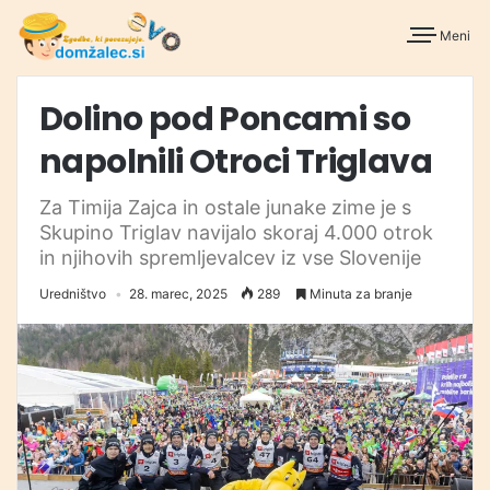
Meni
Dolino pod Poncami so
napolnili Otroci Triglava
Za Timija Zajca in ostale junake zime je s
Skupino Triglav navijalo skoraj 4.000 otrok
in njihovih spremljevalcev iz vse Slovenije
Uredništvo
28. marec, 2025
289
Minuta za branje