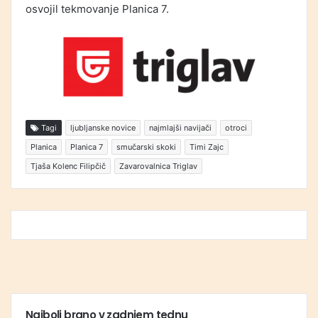
osvojil tekmovanje Planica 7.
Tagi
ljubljanske novice
najmlajši navijači
otroci
Planica
Planica 7
smučarski skoki
Timi Zajc
Tjaša Kolenc Filipčič
Zavarovalnica Triglav
Najbolj brano v zadnjem tednu