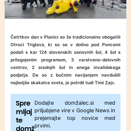
Četrtkov dan v Planici so že tradicionalno obogatili
Otroci Triglava, ki so se v dolino pod Poncami
podali s kar 124 slovenskih osnovnih šol, 4 šol s
prilagojenim programom, 3 varstveno-delovnih
centrov, 2 srednjih šol in enega invalidskega
podjetja. Da so z bučnim navijanjem navdušili
najboljše skakalce sveta, je potrdil tudi Timi Zajc.
Spre
Dodajte domžalec.si med
mljaj
priljubjene vire v Google News in
prejemajte top novice med
te
prvimi.
domž