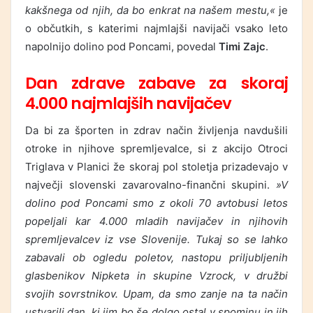
kakšnega od njih, da bo enkrat na našem mestu,«
je
o občutkih, s katerimi najmlajši navijači vsako leto
napolnijo dolino pod Poncami, povedal
Timi Zajc
.
Dan zdrave zabave za skoraj
4.000 najmlajših navijačev
Da bi za športen in zdrav način življenja navdušili
otroke in njihove spremljevalce, si z akcijo Otroci
Triglava v Planici že skoraj pol stoletja prizadevajo v
največji slovenski zavarovalno-finančni skupini.
»V
dolino pod Poncami smo z okoli 70 avtobusi letos
popeljali kar 4.000 mladih navijačev in njihovih
spremljevalcev iz vse Slovenije. Tukaj so se lahko
zabavali ob ogledu poletov, nastopu priljubljenih
glasbenikov Nipketa in skupine Vzrock, v družbi
svojih sovrstnikov. Upam, da smo zanje na ta način
ustvarili dan, ki jim bo še dolgo ostal v spominu in jih