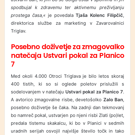
spodbujal k zdravemu ter aktivnemu preživljanju
prostega časa,«
je povedala
Tjaša Kolenc Filipčič
,
direktorica službe za marketing v Zavarovalnici
Triglav.
Posebno doživetje za zmagovalko
natečaja Ustvari pokal za Planico
7
Med okoli 4.000 Otroci Triglava je bilo letos skoraj
400 tistih, ki so si oglede poletov prislužili s
sodelovanjem v natečaju
Ustvari pokal za Planico 7
.
A avtorico zmagovalne risbe, devetošolko
Zalo Ban
,
posebno doživetje še čaka. Na zadnji dan tekmovanj
bo namreč pokal, ustvarjen po njeni risbi Zlati (po)let,
predala tistemu skakalcu, ki bo v Planici v sedmih
uradnih serijah osvojil najvišje število točk in tako