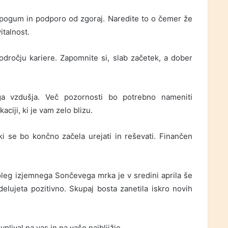
, pogum in podporo od zgoraj. Naredite to o čemer že
italnost.
ročju kariere. Zapomnite si, slab začetek, a dober
a vzdušja. Več pozornosti bo potrebno nameniti
ciji, ki je vam zelo blizu.
 ki se bo končno začela urejati in reševati. Finančen
Poleg izjemnega Sončevega mrka je v sredini aprila še
delujeta pozitivno. Skupaj bosta zanetila iskro novih
vplival na vas in na vaše najbljižje.