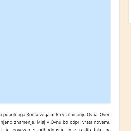
ki popolnega Sončevega mrka v znamenju Ovna. Oven
ognjeno znamenje. Mlaj v Ovnu bo odprl vrata novemu
rk je povezan s prihodnostjo in z rastjo tako na