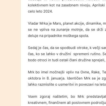
kolektivnem kot na zasebnem nivoju. Aprilski
celo leto 2024.
Vladar Mrka je Mars, planet akcije, dinamike, 
se ne vpliva na zunanje motnje, da se drži 
deluje na pripadnike moškega spola.
Sedaj je čas, da se spodbudi otroke, k večji sam
čas, ko se lahko v družini spremeni rutino. Sed
bodo otroci in tudi ostali člani družine sprejeli
Mrk bo imel močnejši vpliv na Ovne, Rake, Tehtn
oktobra in 8. januarja. Identičen Mrk se je zg
lahko razmislite o usmeritvi in povezavi na le
Vsem zgoraj naštetim, bo Mrk predstavlja
kreativnem, finančnem ali poslovnem področju