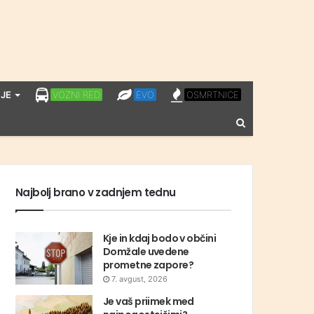
LPP
EVO
OSMRTNICE
JE
VOZNI RED
EVO
OSMRTNICE
VOZNI
Vnesite
RED
iskalni
niz
Najbolj brano v zadnjem tednu
Kje in kdaj bodo v občini
Domžale uvedene
prometne zapore?
7. avgust, 2026
Je vaš priimek med