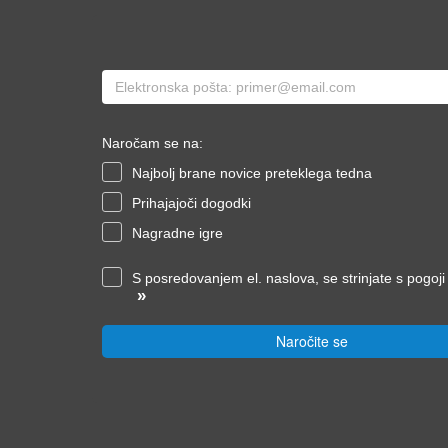
Naročam se na:
Najbolj brane novice preteklega tedna
Prihajajoči dogodki
Nagradne igre
S posredovanjem el. naslova, se strinjate s pogoj
»
Naročite se