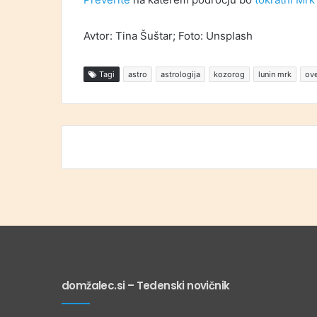
Avtor: Tina Šuštar; Foto: Unsplash
Tagi
astro
astrologija
kozorog
lunin mrk
ov
domžalec.si – Tedenski novičnik