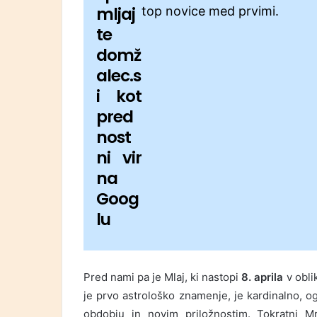
mljaj
top novice med prvimi.
te
domž
alec.s
i kot
pred
nost
ni vir
na
Goog
lu
Pred nami pa je Mlaj, ki nastopi
8. aprila
v obli
je prvo astrološko znamenje, je kardinalno, 
obdobju in novim priložnostim. Tokratni M