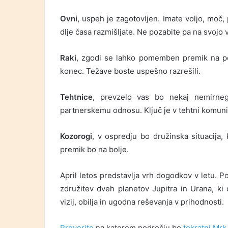
Ovni
, uspeh je zagotovljen. Imate voljo, moč
dlje časa razmišljate. Ne pozabite pa na svojo v
Raki
, zgodi se lahko pomemben premik na pod
konec. Težave boste uspešno razrešili.
Tehtnice
, prevzelo vas bo nekaj nemirneg
partnerskemu odnosu. Ključ je v tehtni komunika
Kozorogi
, v ospredju bo družinska situacija,
premik bo na bolje.
April letos predstavlja vrh dogodkov v letu. 
združitev dveh planetov Jupitra in Urana, ki 
vizij, obilja in ugodna reševanja v prihodnosti.
Preverite
na katerem področju bo
tokratni Mrk