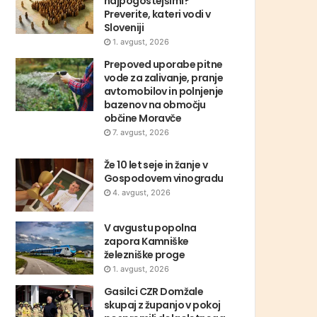
najpogostejšimi?
Preverite, kateri vodi v
Sloveniji
1. avgust, 2026
Prepoved uporabe pitne
vode za zalivanje, pranje
avtomobilov in polnjenje
bazenov na območju
občine Moravče
7. avgust, 2026
Že 10 let seje in žanje v
Gospodovem vinogradu
4. avgust, 2026
V avgustu popolna
zapora Kamniške
železniške proge
1. avgust, 2026
Gasilci CZR Domžale
skupaj z županjo v pokoj