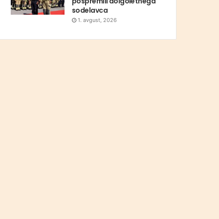
pospremili dolgoletnega
sodelavca
1. avgust, 2026