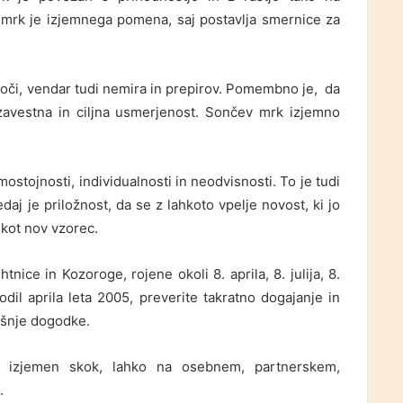
 mrk je izjemnega pomena, saj postavlja smernice za
moči, vendar tudi nemira in prepirov. Pomembno je, da
zavestna in ciljna usmerjenost. Sončev mrk izjemno
ostojnosti, individualnosti in neodvisnosti. To je tudi
aj je priložnost, da se z lahkoto vpelje novost, ki jo
, kot nov vzorec.
ice in Kozoroge, rojene okoli 8. aprila, 8. julija, 8.
odil aprila leta 2005, preverite takratno dogajanje in
tošnje dogodke.
l izjemen skok, lahko na osebnem, partnerskem,
.