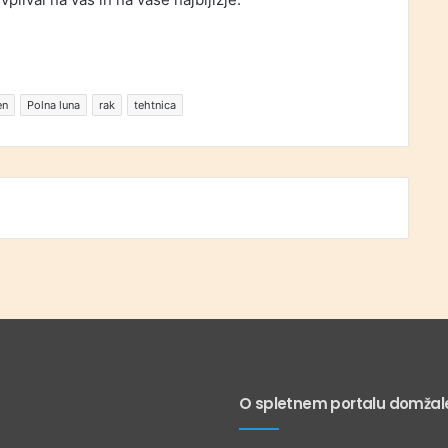
en
Polna luna
rak
tehtnica
O spletnem portalu domžale