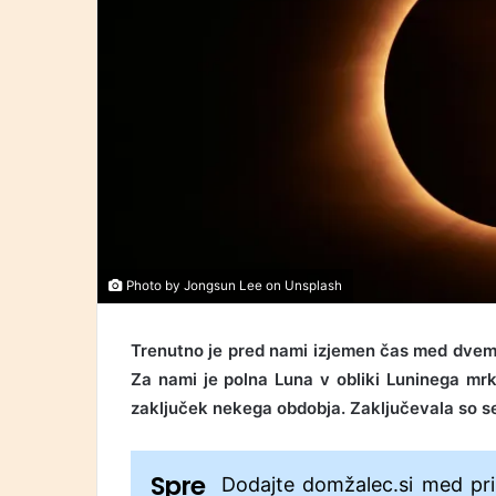
Photo by
Jongsun Lee
on
Unsplash
Trenutno je pred nami izjemen čas med dvem
Za nami je polna Luna v obliki Luninega mrka
zaključek nekega obdobja. Zaključevala so se 
Spre
Dodajte domžalec.si med pri