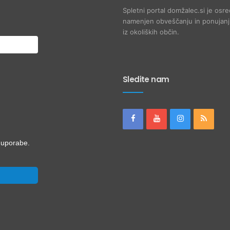
Spletni portal domžalec.si je osre
namenjen obveščanju in ponujanju
iz okoliških občin.
Sledite nam
i uporabe.