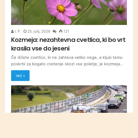
I. P.
25. julij, 2026
121
Kozmeja: nezahtevna cvetlica, ki bo vrt
krasila vse do jeseni
Če iščete cvetlico, ki ne zahteva veliko nege, a kljub temu
poskrbi za bogato cvetenje skozi vse poletje, je kozmeja…
Več »