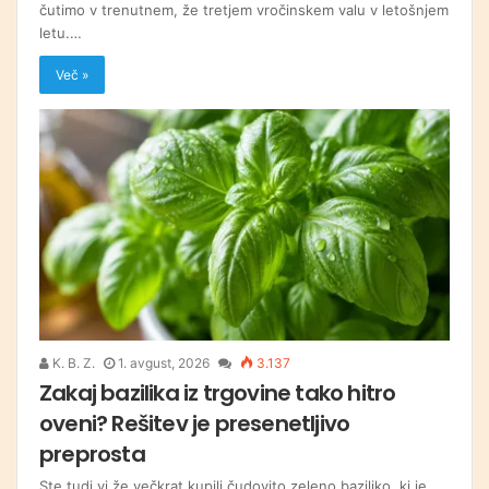
čutimo v trenutnem, že tretjem vročinskem valu v letošnjem
letu.…
Več »
K. B. Z.
1. avgust, 2026
3.137
Zakaj bazilika iz trgovine tako hitro
oveni? Rešitev je presenetljivo
preprosta
Ste tudi vi že večkrat kupili čudovito zeleno baziliko, ki je