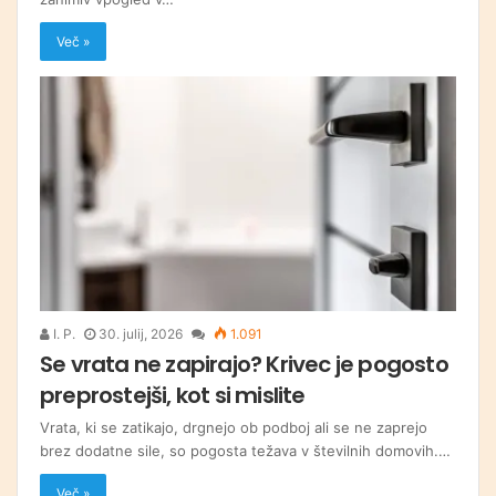
Več »
I. P.
30. julij, 2026
1.091
Se vrata ne zapirajo? Krivec je pogosto
preprostejši, kot si mislite
Vrata, ki se zatikajo, drgnejo ob podboj ali se ne zaprejo
brez dodatne sile, so pogosta težava v številnih domovih.…
Več »