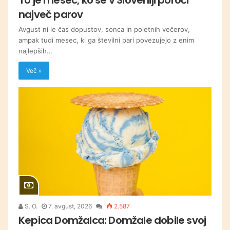
največ parov
Avgust ni le čas dopustov, sonca in poletnih večerov,
ampak tudi mesec, ki ga številni pari povezujejo z enim
najlepših…
Več »
S. O.
7. avgust, 2026
2.587
Kepica Domžalca: Domžale dobile svoj