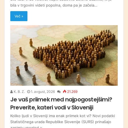
bila v trgovini videti popolna, doma pa je začela…
Več »
K. B. Z.
1. avgust, 2026
21.269
Je vaš priimek med najpogostejšimi?
Preverite, kateri vodi v Sloveniji
Koliko ljudi v Sloveniji ima enak priimek kot vi? Novi podatki
Statističnega urada Republike Slovenije (SURS) prinašajo
zanimiv vpogled v…