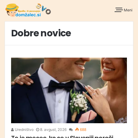
Meni
Dobre novice
Uredništvo
8. avgust, 2026
688
To je mesec, ko se v Sloveniji poroči