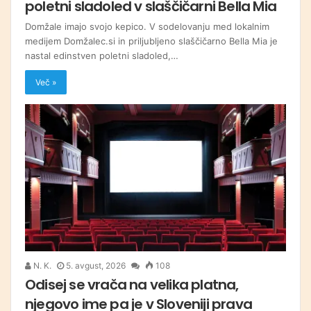
poletni sladoled v slaščičarni Bella Mia
Domžale imajo svojo kepico. V sodelovanju med lokalnim
medijem Domžalec.si in priljubljeno slaščičarno Bella Mia je
nastal edinstven poletni sladoled,…
Več »
N. K.
5. avgust, 2026
108
Odisej se vrača na velika platna,
njegovo ime pa je v Sloveniji prava