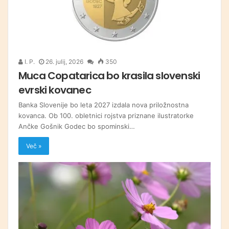
I. P.
26. julij, 2026
350
Muca Copatarica bo krasila slovenski
evrski kovanec
Banka Slovenije bo leta 2027 izdala nova priložnostna
kovanca. Ob 100. obletnici rojstva priznane ilustratorke
Ančke Gošnik Godec bo spominski…
Več »