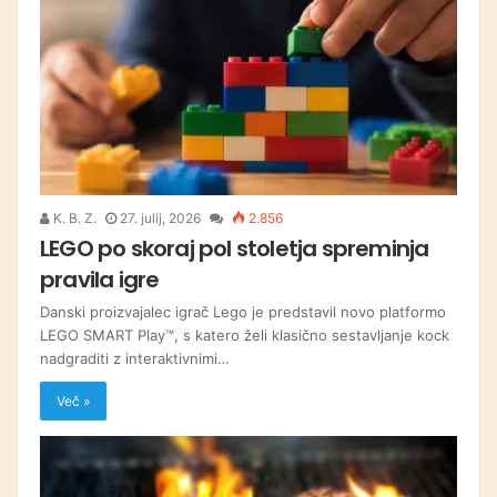
K. B. Z.
27. julij, 2026
2.856
LEGO po skoraj pol stoletja spreminja
pravila igre
Danski proizvajalec igrač Lego je predstavil novo platformo
LEGO SMART Play™, s katero želi klasično sestavljanje kock
nadgraditi z interaktivnimi…
Več »