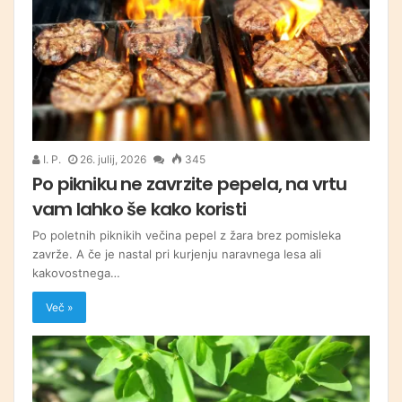
I. P.
26. julij, 2026
345
Po pikniku ne zavrzite pepela, na vrtu
vam lahko še kako koristi
Po poletnih piknikih večina pepel z žara brez pomisleka
zavrže. A če je nastal pri kurjenju naravnega lesa ali
kakovostnega…
Več »