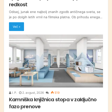
redkost
Odisej, junak ene najbolj znanih zgodb antičnega sveta, se
je po dolgih letih vrnil na filmska platna. Ob prihodu enega…
Več »
I. P.
2. avgust, 2026
519
Kamniška knjižnica stopa v zaključno
fazo prenove