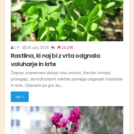
I. P.
26. julij, 2026
23.216
Rastlina, ki naj bi z vrta odgnala
voluharje in krte
Čeprav znanstveni dokazi niso enotni, številni vrtnarji
prisegajo, da križnolistni mleček pomaga odganjati voluharje
in krte. Obenem pa gre za…
Več »