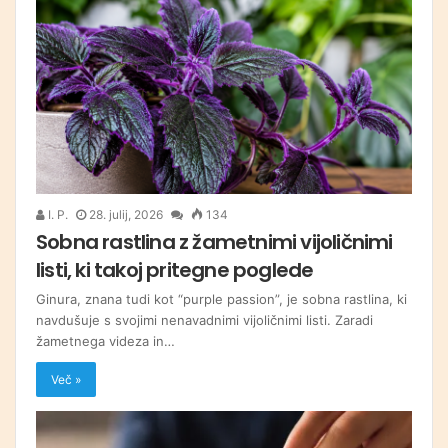
I. P.
28. julij, 2026
134
Sobna rastlina z žametnimi vijoličnimi
listi, ki takoj pritegne poglede
Ginura, znana tudi kot “purple passion”, je sobna rastlina, ki
navdušuje s svojimi nenavadnimi vijoličnimi listi. Zaradi
žametnega videza in…
Več »