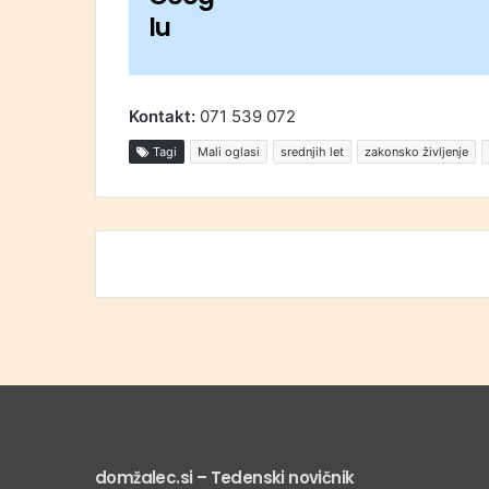
lu
Kontakt:
071 539 072
Tagi
Mali oglasi
srednjih let
zakonsko življenje
domžalec.si – Tedenski novičnik