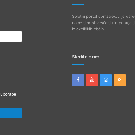
Spletni portal domžalec.si je osre
namenjen obveščanju in ponujanju
iz okoliških občin.
Sledite nam
i uporabe.