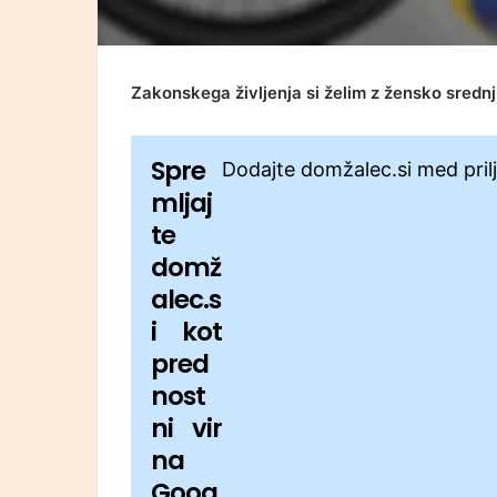
Zakonskega življenja si želim z žensko srednji
Spre
Dodajte domžalec.si med pril
mljaj
te
domž
alec.s
i kot
pred
nost
ni vir
na
Goog