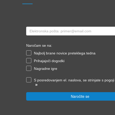
Naročam se na:
Najbolj brane novice preteklega tedna
Prihajajoči dogodki
Nagradne igre
S posredovanjem el. naslova, se strinjate s pogoj
»
Naročite se