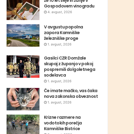
Že 10 let seje in žanje v
Gospodovem vinogradu
4. avgust, 2026
V avgustu popolna
zapora Kamniške
železniške proge
1. avgust, 2026
Gasilci CZR Domžale
skupaj z županjo v pokoj
pospremili dolgoletnega
sodelavca
1. avgust, 2026
Če imate mačko, vas čaka
nova zakonska obveznost
1. avgust, 2026
Krizne razmere na
vodotokih porečja
Kamniške Bistrice