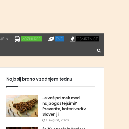
LPP
EVO
OSMRTNICE
JE
VOZNI RED
EVO
OSMRTNICE
VOZNI
Vnesite
RED
iskalni
niz
Najbolj brano v zadnjem tednu
Je vaš priimek med
najpogostejšimi?
Preverite, kateri vodi v
Sloveniji
1. avgust, 2026