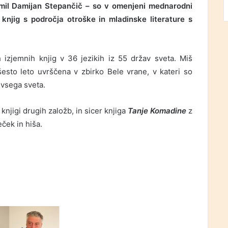
premil Damijan Stepančič – so v omenjeni mednarodni
h knjig s področja otroške in mladinske literature s
 izjemnih knjig v 36 jezikih iz 55 držav sveta. Miš
šesto leto uvrščena v zbirko Bele vrane, v kateri so
 vsega sveta.
knjigi drugih založb, in sicer knjiga
Tanje Komadine
z
ček in hiša.