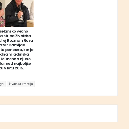
vsebinsko večno
 stripa Živalska
ndrej Rozman Roza
trator Damijan
ta ponosna, ker je
dna mladinska
iz Münchna njuno
ila med najboljše
u v letu 2015.
ige
živalska kmetija