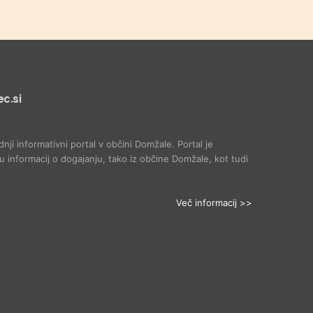
c.si
dnji informativni portal v občini Domžale. Portal je
 informacij o dogajanju, tako iz občine Domžale, kot tudi
Več informacij >>