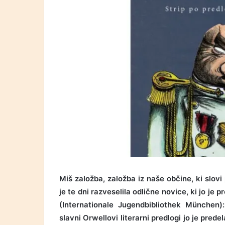
Miš založba, založba iz naše občine, ki slov
je te dni razveselila odlične novice, ki jo j
(Internationale Jugendbibliothek München)
slavni Orwellovi literarni predlogi jo je pre