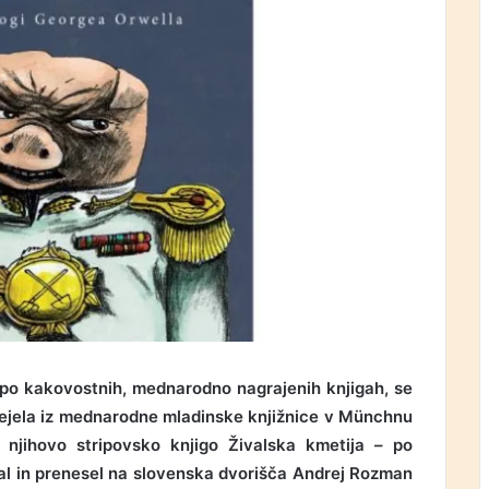
i po kakovostnih, mednarodno nagrajenih knjigah, se
e prejela iz mednarodne mladinske knjižnice v Münchnu
: njihovo stripovsko knjigo Živalska kmetija – po
delal in prenesel na slovenska dvorišča Andrej Rozman