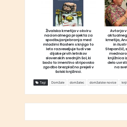
Živalska kmetija v okviru
Avtorja 
nacionalnega projekta za
aktualnega
spodbujanje branja med
kmetija, A
mladimi Rastem s knjigo to
in ilus
leto razveseljuje tudi vse
Stepančič, s
dijake prvih letnikov
mednaro
slovenskih srednjih šol, ki
knjižnica 
bodo to imenitno stripovsko
delo uvrst
zgodbo brezplačno prejeli v
na svet
šolski knjižnici.
Tagi
Domžale
domžalec
domžalske novice
knj