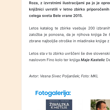
Roza, z izvrstnimi ilustracijami pa jo je o
knjižnici uvrstili v letno zbirko priporočeni
celega sveta Bele vrane 2015.
Letos katalog te zbirke vsebuje 200 izbranih
založba je ponosna, da je njihova knjiga že 
zbrane najboljše otroške in mladinske knjige z
Letos sta v to zbirko uvrščeni še dve slovenski 
naslovom Fino kolo ter knjiga
Maje Kastelic
De
Avtor: Vesna Sivec Poljanšek; Foto: MKL
Fotogalerija: