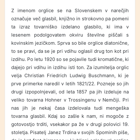
Z imenom orglice se na Slovenskem v narečjih
označuje več glasbil, knjižno in strokovno pa pomeni
ta izraz tovarniško izdelano glasbilo, ki ima v
lesenem podolgovatem okviru številne piščali s
kovinskim jezičkom. Sprva so bile orglice diatonične,
to se pravi, da se je pri vdihu oglasil drug ton kot pri
izdihu. Po letu 1920 so se pojavile tudi kromatične, ki
dajejo pri vdihu in izdihu isti ton. Za izumitelja orglic
velja Christian Friedrich Ludwig Buschmann, ki je
prve primerke naredil v letih 1821/22. Pozneje so jih
drugi izpopolnjevali, od leta 1857 pa jih izdeluje na
veliko tovarna Hohner v Trossingenu v Nemčiji. Pri
nas jih je nekaj časa izdelovala tudi mengeška
tovarna glasbil. Kdaj so zašle k nam, ni mogoče z
gotovostjo trditi, vsekakor pa že v drugi polovici 19.
stoletja. Pisatelj Janez Trdina v svojih Spominih piše,