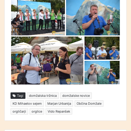
Tagi
domžalska tržnica
domžalske novice
KD Mihaelov sejem
Marjan Urbanija
Občina Domžale
orgličarji
orglice
Vido Repanšek