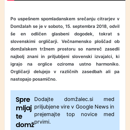
Po uspešnem spomladanskem srečanju citrarjev v
Domžalah se je v soboto, 15. septembra 2018, odvil
še en odličen glasbeni dogodek, tokrat s
slovenskimi orgličarji. Večnamensko ploščad ob
domžalskem tržnem prostoru so namreč zasedli
najbolj znani in priljubljeni slovenski izvajalci, ki
igrajo na orglice oziroma ustno harmoniko.
Orgličarji delujejo v različnih zasedbah ali pa
nastopajo posamično.
Spre
Dodajte domžalec.si med
mljaj
priljubjene vire v Google News in
prejemajte top novice med
te
prvimi.
domž