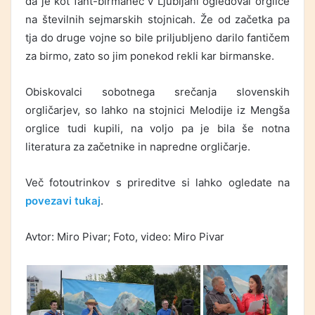
da je kot fant-birmanec v Ljubljani ogledoval orglice
na številnih sejmarskih stojnicah. Že od začetka pa
tja do druge vojne so bile priljubljeno darilo fantičem
za birmo, zato so jim ponekod rekli kar birmanske.
Obiskovalci sobotnega srečanja slovenskih
orgličarjev, so lahko na stojnici Melodije iz Mengša
orglice tudi kupili, na voljo pa je bila še notna
literatura za začetnike in napredne orgličarje.
Več fotoutrinkov s prireditve si lahko ogledate na
povezavi tukaj
.
Avtor: Miro Pivar; Foto, video: Miro Pivar