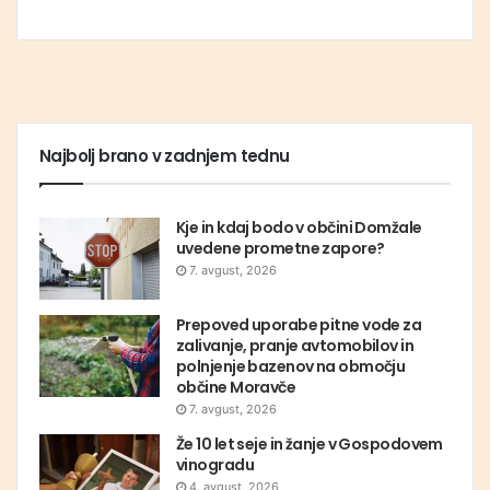
Najbolj brano v zadnjem tednu
Kje in kdaj bodo v občini Domžale
uvedene prometne zapore?
7. avgust, 2026
Prepoved uporabe pitne vode za
zalivanje, pranje avtomobilov in
polnjenje bazenov na območju
občine Moravče
7. avgust, 2026
Že 10 let seje in žanje v Gospodovem
vinogradu
4. avgust, 2026