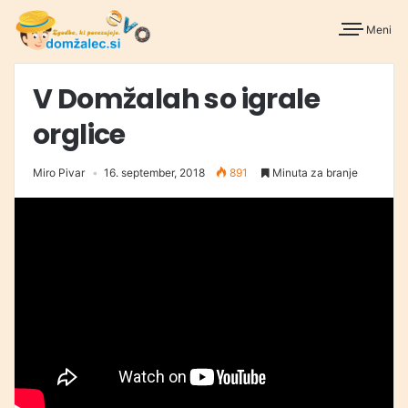
Meni
V Domžalah so igrale
orglice
Miro Pivar
16. september, 2018
891
Minuta za branje