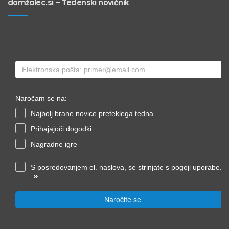
domžalec.si – Tedenski novičnik
Naročam se na:
Najbolj brane novice preteklega tedna
Prihajajoči dogodki
Nagradne igre
S posredovanjem el. naslova, se strinjate s pogoji uporabe.
»
Naročite se