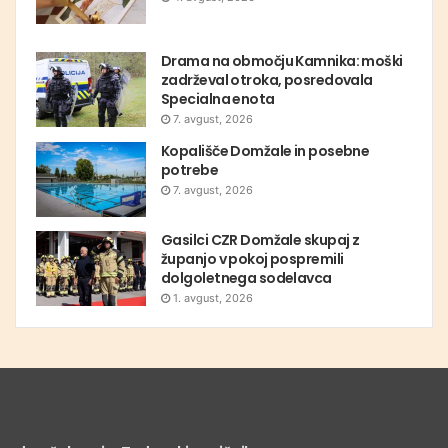
Drama na območju Kamnika: moški
zadrževal otroka, posredovala
Specialna enota
7. avgust, 2026
Kopališče Domžale in posebne
potrebe
7. avgust, 2026
Gasilci CZR Domžale skupaj z
županjo v pokoj pospremili
dolgoletnega sodelavca
1. avgust, 2026