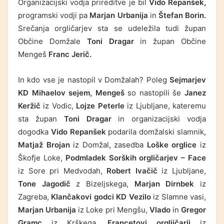
Organizacijski vodja prireditve je bil
Vido Repanšek,
programski vodji pa
Marjan Urbanija
in
Štefan Borin.
Srečanja orgličarjev sta se udeležila tudi župan
Občine Domžale
Toni Dragar
in župan Občine
Mengeš
Franc Jerič.
In kdo vse je nastopil v Domžalah? Poleg
Sejmarjev
KD Mihaelov sejem, Mengeš
so nastopili še
Janez
Keržič
iz Vodic,
Lojze Peterle
iz Ljubljane, kateremu
sta župan
Toni Dragar
in organizacijski vodja
dogodka
Vido Repanšek
podarila domžalski slamnik,
Matjaž Brojan
iz Domžal, zasedba
Loške orglice
iz
Škofje Loke,
Podmladek Sorških orgličarjev – Face
iz Sore pri Medvodah,
Robert Ivačič
iz Ljubljane,
Tone Jagodič
z Bizeljskega,
Marjan Dirnbek
iz
Zagreba,
Klančakovi godci KD Vezilo
iz Slamne vasi,
Marjan Urbanija
iz Loke pri Mengšu,
Vlado
in
Gregor
Gramc
iz Krškega,
Francetovi orgljičarji
iz