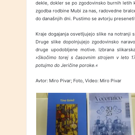
dekle, dokler se po zgodovinsko burnih letih 
zgodba rodbine Mubi za nas, radovedne bralce,
do današnjih dni. Pustimo se avtorju presenetit
Kraje dogajanja osvetljujejo slike na notranji s
Druge slike dopolnjujejo zgodovinsko naravo 
druge upodobljene motive. Izbrana slikarsk
»Skočimo torej s časovnim strojem v leto 
potujmo do Jeričine poroke.«
Avtor: Miro Pivar; Foto, Video: Miro Pivar