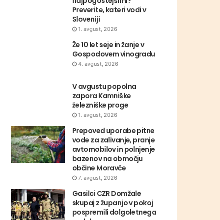
najpogostejšimi?
Preverite, kateri vodi v
Sloveniji
1. avgust, 2026
Že 10 let seje in žanje v
Gospodovem vinogradu
4. avgust, 2026
V avgustu popolna
zapora Kamniške
železniške proge
1. avgust, 2026
Prepoved uporabe pitne
vode za zalivanje, pranje
avtomobilov in polnjenje
bazenov na območju
občine Moravče
7. avgust, 2026
Gasilci CZR Domžale
skupaj z županjo v pokoj
pospremili dolgoletnega