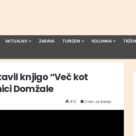
AKTUALNO
ZABAVA
TURIZEM
KOLUMNA
TRŽEN
avil knjigo “Več kot
žnici Domžale
412
2 min. za branje