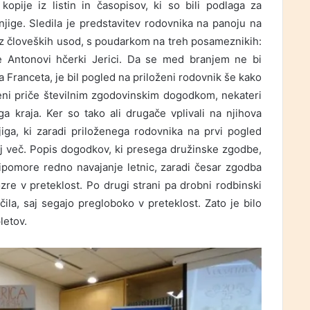
 kopije iz listin in časopisov, ki so bili podlaga za
njige. Sledila je predstavitev rodovnika na panoju na
 niz človeških usod, s poudarkom na treh posameznikih:
e Antonovi hčerki Jerici. Da se med branjem ne bi
Franceta, je bil pogled na priloženi rodovnik še kako
eni priče številnim zgodovinskim dogodkom, nekateri
a kraja. Ker so tako ali drugače vplivali na njihova
njiga, ki zaradi priloženega rodovnika na prvi pogled
aj več. Popis dogodkov, ki presega družinske zgodbe,
ipomore redno navajanje letnic, zaradi česar zgodba
zre v preteklost. Po drugi strani pa drobni rodbinski
ila, saj segajo pregloboko v preteklost. Zato je bilo
letov.