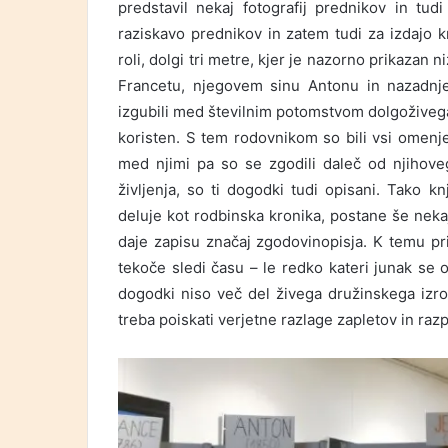
predstavil nekaj fotografij prednikov in tudi
raziskavo prednikov in zatem tudi za izdajo k
roli, dolgi tri metre, kjer je nazorno prikazan
Francetu, njegovem sinu Antonu in nazadnj
izgubili med številnim potomstvom dolgoživega 
koristen. S tem rodovnikom so bili vsi omenj
med njimi pa so se zgodili daleč od njihoveg
življenja, so ti dogodki tudi opisani. Tako k
deluje kot rodbinska kronika, postane še nek
daje zapisu značaj zgodovinopisja. K temu pr
tekoče sledi času – le redko kateri junak se o
dogodki niso več del živega družinskega izroč
treba poiskati verjetne razlage zapletov in razp