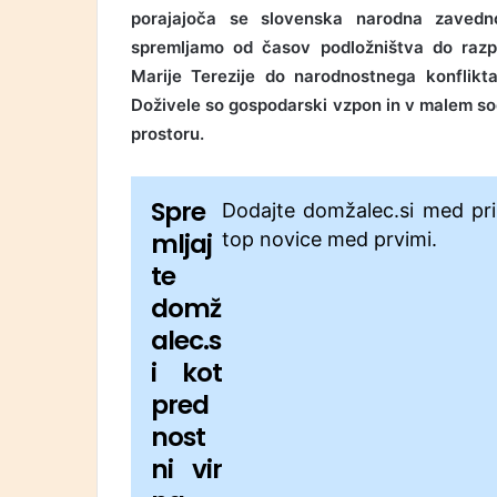
porajajoča se slovenska narodna zavedn
spremljamo od časov podložništva do raz
Marije Terezije do narodnostnega konflikta
Doživele so gospodarski vzpon in v malem so
prostoru.
Spre
Dodajte domžalec.si med pri
mljaj
top novice med prvimi.
te
domž
alec.s
i kot
pred
nost
ni vir