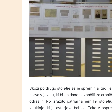
Skozi poldrugo stoletje se je spreminjal tudi jez
sprva v jeziku, ki bi ga danes označili za arha
odraslih. Po izrazito patriarhalnem 19. stolet
vnukinje, ki je avtorjeva babica. Tako v ospr