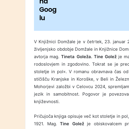
na
Goog
lu
V Knjižnici Domžale je v četrtek, 23. januar 
življenjsko obdobje Domžale in Knjižnice Domža
avtorja mag.
Tineta Goleža. Tine Golež
je ma
rodoslovjem in zgodovino. Tokrat se je pre
stoletje in pol«. V romanu obravnava čas od
stičišču Kranjske in Koroške, v Beli in Železn
Mohorjevi založbi v Celovcu 2024, spremljamo
jezik in samobitnost. Pogovor je povezov
književnosti.
Pričujoča knjiga opisuje več kot stoletje in po
1921. Mag.
Tine Golež
je obiskovalcem pre