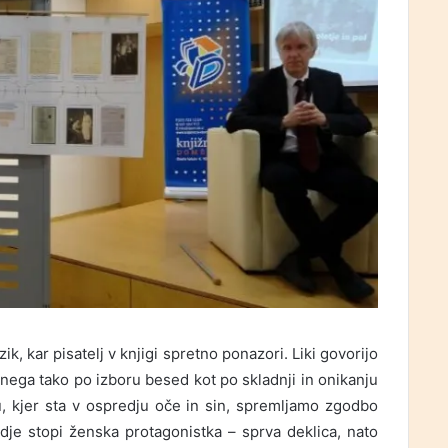
ik, kar pisatelj v knjigi spretno ponazori. Liki govorijo
ičnega tako po izboru besed kot po skladnji in onikanju
ju, kjer sta v ospredju oče in sin, spremljamo zgodbo
edje stopi ženska protagonistka – sprva deklica, nato