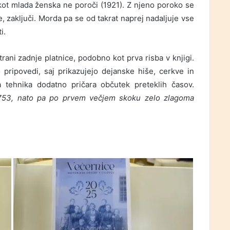
kot mlada ženska ne poroči (1921). Z njeno poroko se
 zaključi. Morda pa se od takrat naprej nadaljuje vse
i.
trani zadnje platnice, podobno kot prva risba v knjigi.
pripovedi, saj prikazujejo dejanske hiše, cerkve in
a tehnika dodatno pričara občutek preteklih časov.
1753, nato pa po prvem večjem skoku zelo zlagoma