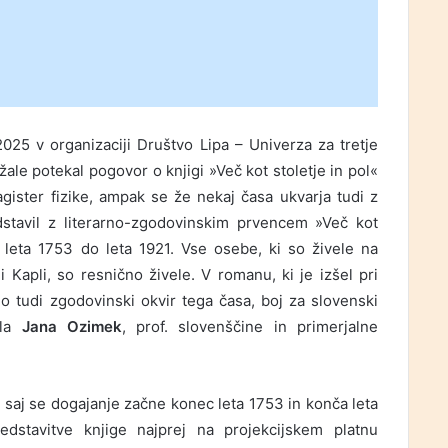
2025 v organizaciji Društvo Lipa – Univerza za tretje
le potekal pogovor o knjigi »Več kot stoletje in pol«
gister fizike, ampak se že nekaj časa ukvarja tudi z
dstavil z literarno-zgodovinskim prvencem »Več kot
 leta 1753 do leta 1921. Vse osebe, ki so živele na
i Kapli, so resnično živele. V romanu, ki je izšel pri
 tudi zgodovinski okvir tega časa, boj za slovenski
ala
Jana Ozimek
, prof. slovenščine in primerjalne
l, saj se dogajanje začne konec leta 1753 in konča leta
dstavitve knjige najprej na projekcijskem platnu