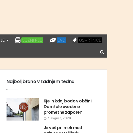
LPP
EVO
OSMRTNICE
JE
VOZNI RED
EVO
OSMRTNICE
VOZNI
Vnesite
RED
iskalni
niz
Najbolj brano v zadnjem tednu
Kje in kdaj bodo v občini
Domžale uvedene
prometne zapore?
7. avgust, 2026
Je vaš priimek med