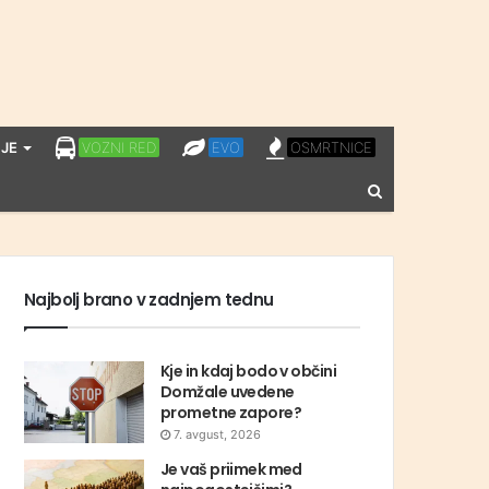
LPP
EVO
OSMRTNICE
JE
VOZNI RED
EVO
OSMRTNICE
VOZNI
Vnesite
RED
iskalni
niz
Najbolj brano v zadnjem tednu
Kje in kdaj bodo v občini
Domžale uvedene
prometne zapore?
7. avgust, 2026
Je vaš priimek med