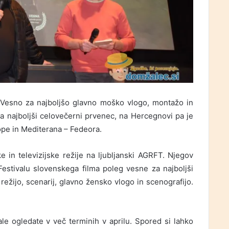
l Vesno za najboljšo glavno moško vlogo, montažo in
a najboljši celovečerni prvenec, na Hercegnovi pa je
rope in Mediterana – Fedeora.
ke in televizijske režije na ljubljanski AGRFT. Njegov
Festivalu slovenskega filma poleg vesne za najboljši
režijo, scenarij, glavno žensko vlogo in scenografijo.
e ogledate v več terminih v aprilu. Spored si lahko