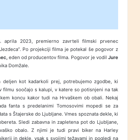
aprila 2023, premierno zavrteli filmski prvenec
ezdeca”. Po projekciji filma je potekal še pogovor z
ec,
eden od producentov filma. Pogovor je vodil
Jure
nika Domžale.
n deljen kot kadarkoli prej, potrebujemo zgodbe, ki
v filmu soočajo s kalupi, v katere so potisnjeni na tak
rskem koncu kakor tudi na Hrvaškem ob obali. Nekaj
ada fanta s predelanimi Tomosovimi mopedi se za
ata s Štajerske do Ljubljane. Vmes spoznata dekle, ki
obereta. Sledi zabavna in zapletena pot do Ljubljane,
vaško obalo. Z njimi je tudi pravi biker na Harley
ikerji in dekle, vsak s svojimi težavami in pogledi na