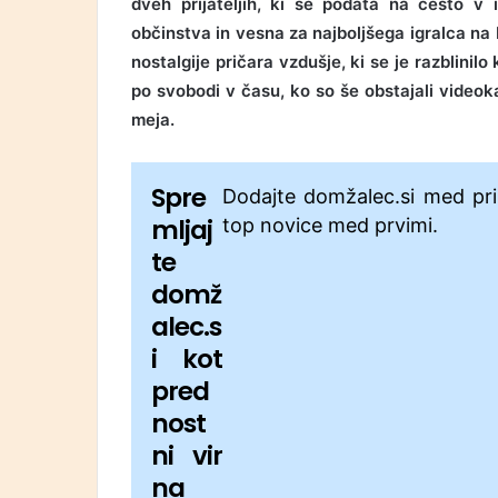
dveh prijateljih, ki se podata na cesto v
občinstva in vesna za najboljšega igralca na 
nostalgije pričara vzdušje, ki se je razblini
po svobodi v času, ko so še obstajali videok
meja.
Spre
Dodajte domžalec.si med pri
mljaj
top novice med prvimi.
te
domž
alec.s
i kot
pred
nost
ni vir
na