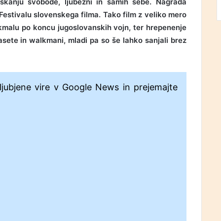
 iskanju svobode, ljubezni in samih sebe. Nagrada
Festivalu slovenskega filma. Tako film z veliko mero
lo kmalu po koncu jugoslovanskih vojn, ter hrepenenje
asete in walkmani, mladi pa so še lahko sanjali brez
ljubjene vire v Google News in prejemajte