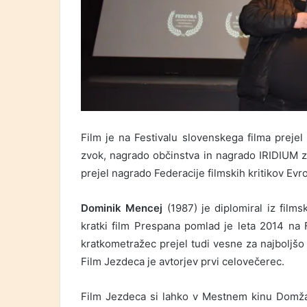
Film je na Festivalu slovenskega filma preje
zvok, nagrado občinstva in nagrado IRIDIUM z
prejel nagrado Federacije filmskih kritikov Ev
Dominik Mencej
(1987) je diplomiral iz films
kratki film Prespana pomlad je leta 2014 na 
kratkometražec prejel tudi vesne za najboljšo 
Film Jezdeca je avtorjev prvi celovečerec.
Film Jezdeca si lahko v Mestnem kinu Domžal