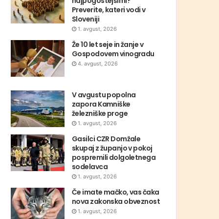
najpogostejšimi?
Preverite, kateri vodi v
Sloveniji
1. avgust, 2026
Že 10 let seje in žanje v
Gospodovem vinogradu
4. avgust, 2026
V avgustu popolna
zapora Kamniške
železniške proge
1. avgust, 2026
Gasilci CZR Domžale
skupaj z županjo v pokoj
pospremili dolgoletnega
sodelavca
1. avgust, 2026
Če imate mačko, vas čaka
nova zakonska obveznost
1. avgust, 2026