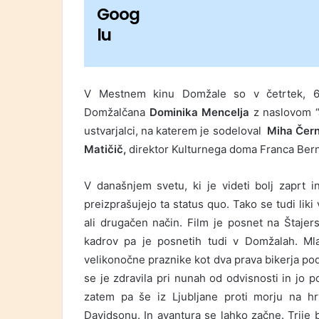
Goog
lu
V Mestnem kinu Domžale so v četrtek, 6. 
Domžalčana
Dominika Mencelja
z naslovom “J
ustvarjalci, na katerem je sodeloval
Miha Čern
Matičič,
direktor Kulturnega doma Franca Ber
V današnjem svetu, ki je videti bolj zaprt i
preizprašujejo ta status quo. Tako se tudi liki 
ali drugačen način. Film je posnet na Štaje
kadrov pa je posnetih tudi v Domžalah. Ml
velikonočne praznike kot dva prava bikerja pod
se je zdravila pri nunah od odvisnosti in jo p
zatem pa še iz Ljubljane proti morju na hr
Davidsonu. In avantura se lahko začne. Trije b