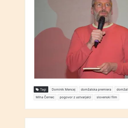
Tagi
Dominik Mencej
domžalska premiera
domžal
Miha Černec
pogovor z ustvarjalci
slovenski film