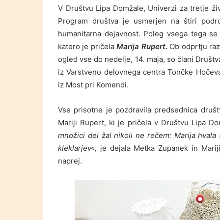
V Društvu Lipa Domžale, Univerzi za tretje živ
Program društva je usmerjen na štiri področ
humanitarna dejavnost. Poleg vsega tega se u
katero je pričela
Marija Rupert.
Ob odprtju raz
ogled vse do nedelje, 14. maja, so člani Društv
iz Varstveno delovnega centra Tončke Hočevar
iz Most pri Komendi.
Vse prisotne je pozdravila predsednica druš
Mariji Rupert, ki je pričela v Društvu Lipa D
množici del žal nikoli ne rečem: Marija hvala 
kleklarjev«,
je dejala Metka Zupanek in Mariji
naprej.