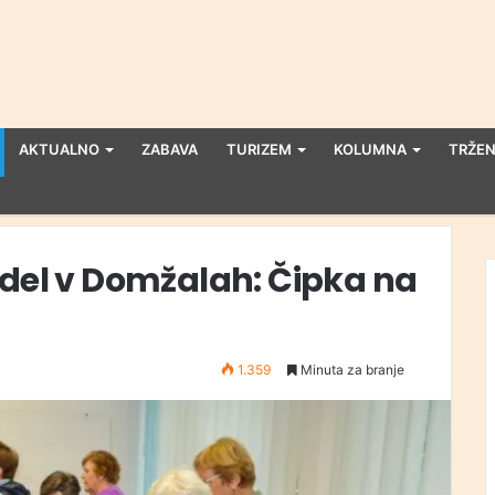
AKTUALNO
ZABAVA
TURIZEM
KOLUMNA
TRŽEN
 del v Domžalah: Čipka na
1.359
Minuta za branje