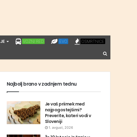
LPP
EVO
OSMRTNICE
JE
VOZNI RED
EVO
OSMRTNICE
VOZNI
Vnesite
RED
iskalni
niz
Najbolj brano v zadnjem tednu
Je vaš priimek med
najpogostejšimi?
Preverite, kateri vodi v
Sloveniji
1. avgust, 2026