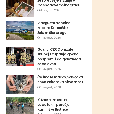
Že 10 let seje in žanje v
Gospodovem vinogradu
4. avgust, 2026
V avgustu popolna
zapora Kamniške
železniške proge
1. avgust, 2026
Gasilci CZR Domžale
skupaj z županjo v pokoj
pospremili dolgoletnega
sodelavca
1. avgust, 2026
Če imate mačko, vas čaka
nova zakonska obveznost
1. avgust, 2026
Krizne razmere na
vodotokih porečja
Kamniške Bistrice