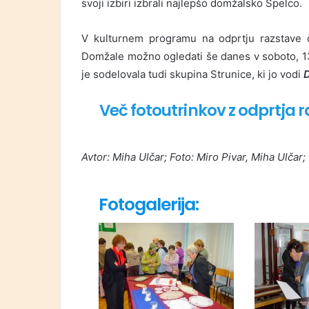
svoji izbiri izbrali najlepšo domžalsko Špelco.
V kulturnem programu na odprtju razstave či
Domžale možno ogledati še danes v soboto, 13. 
je sodelovala tudi skupina Strunice, ki jo vodi
Več fotoutrinkov z odprtja 
Avtor: Miha Ulčar; Foto: Miro Pivar, Miha Ulčar;
Fotogalerija: