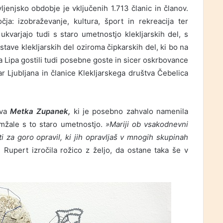
ljenjsko obdobje je vključenih 1.713 članic in članov.
ja: izobraževanje, kultura, šport in rekreacija ter
kvarjajo tudi s staro umetnostjo klekljarskih del, s
stave klekljarskih del oziroma čipkarskih del, ki bo na
a Lipa gostili tudi posebne goste in sicer oskrbovance
 Ljubljana in članice Klekljarskega društva Čebelica
tva
Metka Zupanek,
ki je posebno zahvalo namenila
omžale s to staro umetnostjo.
»Mariji ob vsakodnevni
ti za goro opravil, ki jih opravljaš v mnogih skupinah
 Rupert izročila rožico z željo, da ostane taka še v