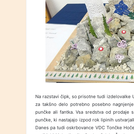
Na razstavi čipk, so prisotne tudi izdelovalke
za takšno delo potrebno posebno nagnjenje
punčke ali fantka. Vsa sredstva od prodaje 
punčke, ki nastajajo izpod rok lipinih ustvarja
Danes pa tudi oskrbovance VDC Tončke Hočeva