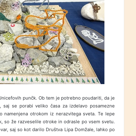
 Unicefovih punčk. Ob tem je potrebno poudariti, da je
, saj se porabi veliko časa za izdelavo posamezne
so namenjena otrokom iz nerazvitega sveta. Te lepe
lk, so že razveselile otroke in odrasle po vsem svetu.
r, saj so kot darilo Društva Lipa Domžale, lahko po