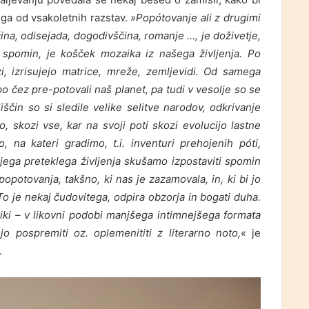
ga od vsakoletnih razstav.
»Popótovanje ali z drugimi
na, odisejada, dogodivščina, romanje …, je doživetje,
k, spomin, je košček mozaika iz našega življenja. Po
i, izrisujejo matrice, mreže, zemljevidi. Od samega
 čez pre-potovali naš planet, pa tudi v vesolje so se
iščin so si sledile velike selitve narodov, odkrivanje
skozi vse, kar na svoji poti skozi evolucijo lastne
, na kateri gradimo, t.i. inventuri prehojenih póti,
jega preteklega življenja skušamo izpostaviti spomin
potovanja, takšno, ki nas je zazamovala, in, ki bi jo
i. To je nekaj čudovitega, odpira obzorja in bogati duha.
bliki – v likovni podobi manjšega intimnejšega formata
jo pospremiti oz. oplemenititi z literarno noto,«
je
.