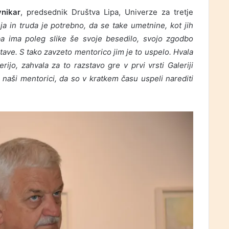
nikar
, predsednik Društva Lipa, Univerze za tretje
ja in truda je potrebno, da se take umetnine, kot jih
eba ima poleg slike še svoje besedilo, svojo zgodbo
tave. S tako zavzeto mentorico jim je to uspelo. Hvala
ijo, zahvala za to razstavo gre v prvi vrsti Galeriji
 naši mentorici, da so v kratkem času uspeli narediti