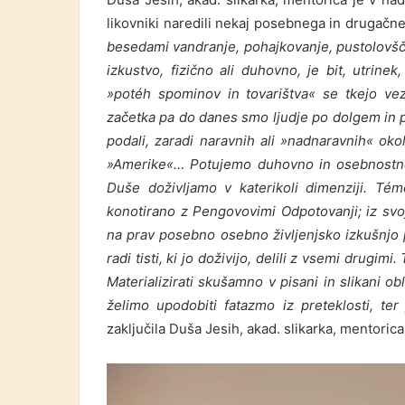
likovniki naredili nekaj posebnega in drugačne
besedami vandranje, pohajkovanje, pustolovšči
izkustvo, fizično ali duhovno, je bit, utrine
»potéh spominov in tovarištva« se tkejo vez
začetka pa do danes smo ljudje po dolgem in po
podali, zaradi naravnih ali »nadnaravnih« okol
»Amerike«… Potujemo duhovno in osebnostno, 
Duše doživljamo v katerikoli dimenziji. Témo
konotirano z Pengovovimi Odpotovanji; iz svo
na prav posebno osebno življenjsko izkušnjo po
radi tisti, ki jo doživijo, delili z vsemi drugim
Materializirati skušamno v pisani in slikani o
želimo upodobiti fatazmo iz preteklosti, ter 
zaključila Duša Jesih, akad. slikarka, mentorica