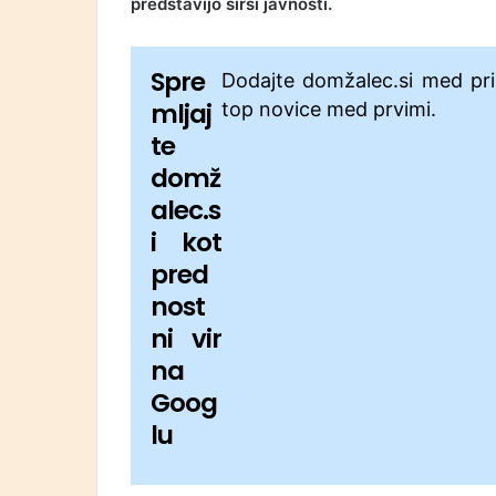
predstavijo širši javnosti.
Spre
Dodajte domžalec.si med pri
mljaj
top novice med prvimi.
te
domž
alec.s
i kot
pred
nost
ni vir
na
Goog
lu