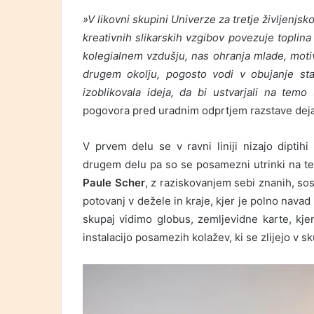
»V likovni skupini Univerze za tretje življenj
kreativnih slikarskih vzgibov povezuje toplin
kolegialnem vzdušju, nas ohranja mlade, moti
drugem okolju, pogosto vodi v obujanje st
izoblikovala ideja, da bi ustvarjali na temo
pogovora pred uradnim odprtjem razstave deja
V prvem delu se v ravni liniji nizajo diptihi
drugem delu pa so se posamezni utrinki na t
Paule Scher
, z raziskovanjem sebi znanih, sos
potovanj v dežele in kraje, kjer je polno navad in
skupaj vidimo globus, zemljevidne karte, kje
instalacijo posamezih kolažev, ki se zlijejo v 