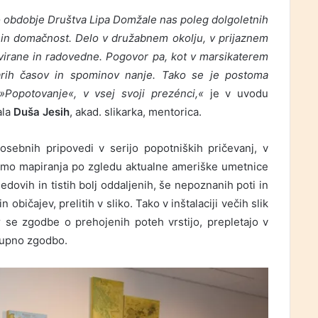
sko obdobje Društva Lipa Domžale nas poleg dolgoletnih
a in domačnost. Delo v družabnem okolju, v prijaznem
virane in radovedne. Pogovor pa, kot v marsikaterem
arih časov in spominov nanje. Tako se je postoma
 »Popotovanje«, v vsej svoji prezénci,«
je v uvodu
la
Duša Jesih
, akad. slikarka, mentorica.
 osebnih pripovedi v serijo popotniških pričevanj, v
emo mapiranja po zgledu aktualne ameriške umetnice
edovih in tistih bolj oddaljenih, še nepoznanih poti in
 običajev, prelitih v sliko. Tako v inštalaciji večih slik
r se zgodbe o prehojenih poteh vrstijo, prepletajo v
skupno zgodbo.