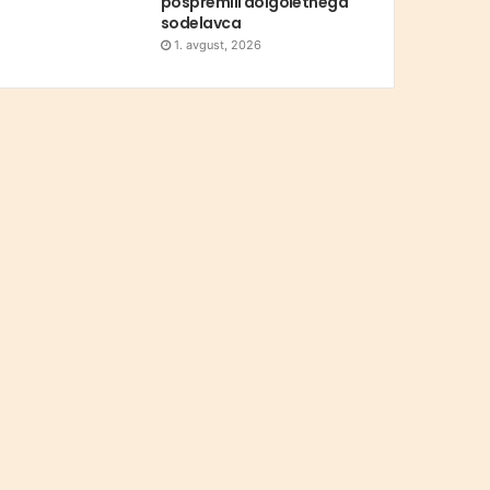
pospremili dolgoletnega
sodelavca
1. avgust, 2026