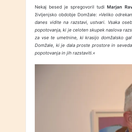
Nekaj besed je spregovoril tudi
Marjan Rav
življenjsko obdobje Domžale:
»Veliko odrekan
danes vidite na razstavi, ustvari. Vsaka os
popotovanja, ki je celoten skupek naslova razs
za vse te umetnine, ki krasijo domžalsko galer
Domžale, ki je dala proste prostore in seveda
popotovanja in jih razstaviti.«