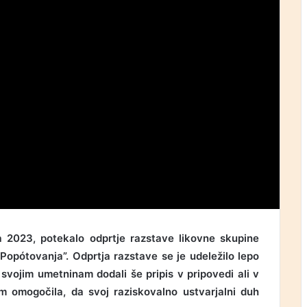
ja 2023, potekalo odprtje razstave likovne skupine
Popótovanja”. Odprtja razstave se je udeležilo lepo
k svojim umetninam dodali še pripis v pripovedi ali v
om omogočila, da svoj raziskovalno ustvarjalni duh