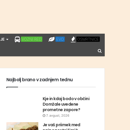
LPP
EVO
OSMRTNICE
JE
VOZNI RED
EVO
OSMRTNICE
VOZNI
Vnesite
RED
iskalni
niz
Najbolj brano v zadnjem tednu
Kje in kdaj bodo v občini
Domžale uvedene
prometne zapore?
7. avgust, 2026
Je vaš priimek med