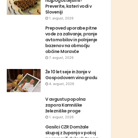
najpogostejšimi?
Preverite, kateri vodi v
Sloveniji
1. avgust, 2026
Prepoved uporabe pitne
vode za zalivanje, pranje
avtomobilov in polnjenje
bazenov na območju
občine Moravče
7. avgust, 2026
Že 10 let seje in žanje v
Gospodovem vinogradu
4. avgust, 2026
V avgustu popolna
zapora Kamniške
železniške proge
1. avgust, 2026
Gasilci CZR Domžale
skupaj z županjo v pokoj