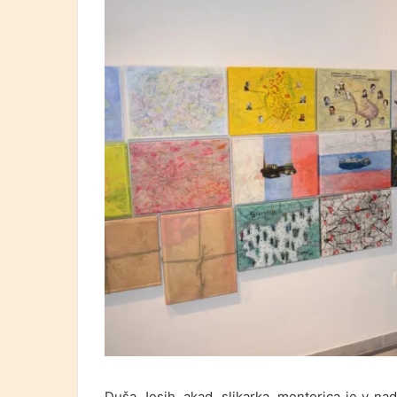
Duša Jesih, akad. slikarka, mentorica je v na