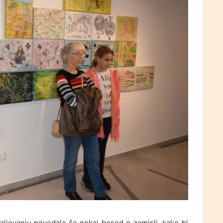
daljevanju povedala še nekaj besed o zamisli, kako bi