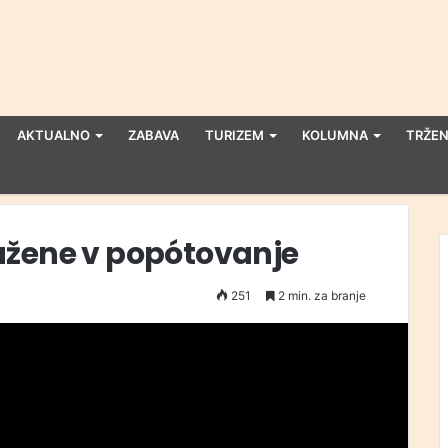
AKTUALNO
ZABAVA
TURIZEM
KOLUMNA
TRŽEN
užene v popótovanje
251
2 min. za branje