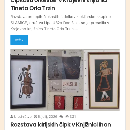
Tineta Orla Trzin
Razstava prelepih čipkastih izdelkov klekljarske skupine
SLAMICE, društva Lipa U3žo Domžale, se je preselila v
Krajevno knjižnico Tineta Orla Trzin.…
Več »
Uredništvo
6. julij, 2026
331
Razstava idrijskih čipk v Knjižnici Ihan