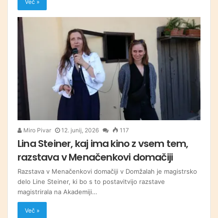
Več »
Miro Pivar
12. junij, 2026
117
Lina Steiner, kaj ima kino z vsem tem,
razstava v Menačenkovi domačiji
Razstava v Menačenkovi domačiji v Domžalah je magistrsko
delo Line Steiner, ki bo s to postavitvijo razstave
magistrirala na Akademiji…
Več »