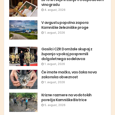
vinogradu
4. avgust, 2026
V avgustu popolna zapora
Kamniške železniške proge
1. avgust, 2026
Gasilci CZR Domžale skupaj z
županjo v pokoj pospremili
dolgoletnega sodelavca
1. avgust, 2026
Če imate mačko, vas čaka nova
zakonska obveznost
1. avgust, 2026
Krizne razmere na vodotokih
porečja Kamniške Bistrice
5. avgust, 2026