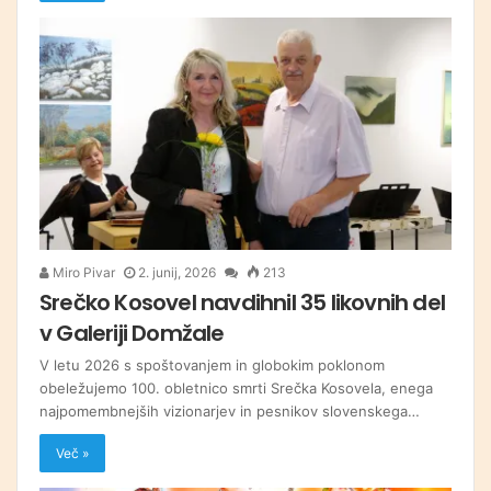
Miro Pivar
2. junij, 2026
213
Srečko Kosovel navdihnil 35 likovnih del
v Galeriji Domžale
V letu 2026 s spoštovanjem in globokim poklonom
obeležujemo 100. obletnico smrti Srečka Kosovela, enega
najpomembnejših vizionarjev in pesnikov slovenskega…
Več »