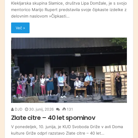
Klekljarska skupina Slamice, društva Lipa Domžale, je s svojo
mentorico Marijo Rupert predstavila svoje čipkaste izdelke z
delovnim naslovom »Čipkasti…
Več »
DJD
30. junij, 2026
131
Zlate citre – 40 let spominov
V ponedeljek, 10. junija, je KUD Svoboda Griže v avli Doma
kulture Griže odprl razstavo Zlate citre – 40 let…