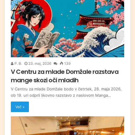
P. B.
23. maj, 2026
139
V Centru za mlade Domžale razstava
mange skozi oči mladih
V Centru za mlade Domžale bodo v četrtek, 28. maja 2026,
ob 19. uri odprli likovno razstavo z naslovom Manga…
Več »