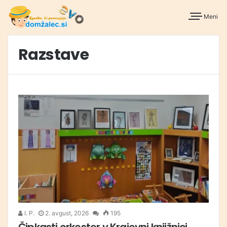
Meni
Razstave
I. P.
2. avgust, 2026
195
Čipkasti orkester v Krajevni knjižnici