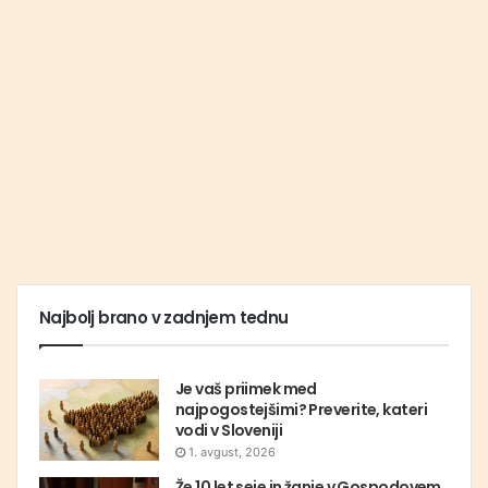
Najbolj brano v zadnjem tednu
Je vaš priimek med
najpogostejšimi? Preverite, kateri
vodi v Sloveniji
1. avgust, 2026
Že 10 let seje in žanje v Gospodovem