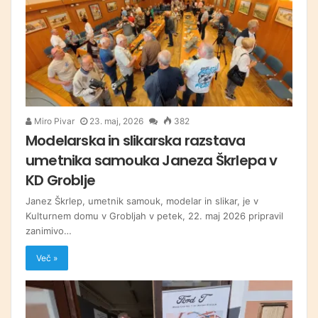
Miro Pivar
23. maj, 2026
382
Modelarska in slikarska razstava
umetnika samouka Janeza Škrlepa v
KD Groblje
Janez Škrlep, umetnik samouk, modelar in slikar, je v
Kulturnem domu v Grobljah v petek, 22. maj 2026 pripravil
zanimivo…
Več »