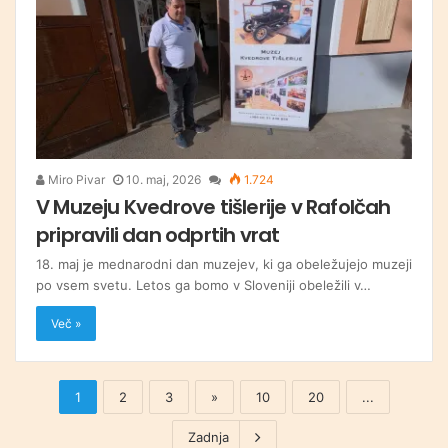
Miro Pivar
10. maj, 2026
1.724
V Muzeju Kvedrove tišlerije v Rafolčah
pripravili dan odprtih vrat
18. maj je mednarodni dan muzejev, ki ga obeležujejo muzeji
po vsem svetu. Letos ga bomo v Sloveniji obeležili v…
Več »
1
2
3
»
10
20
...
Zadnja