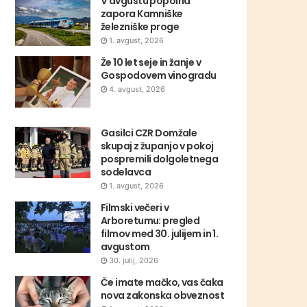
V avgustu popolna
zapora Kamniške
železniške proge
1. avgust, 2026
Že 10 let seje in žanje v
Gospodovem vinogradu
4. avgust, 2026
Gasilci CZR Domžale
skupaj z županjo v pokoj
pospremili dolgoletnega
sodelavca
1. avgust, 2026
Filmski večeri v
Arboretumu: pregled
filmov med 30. julijem in 1.
avgustom
30. julij, 2026
Če imate mačko, vas čaka
nova zakonska obveznost