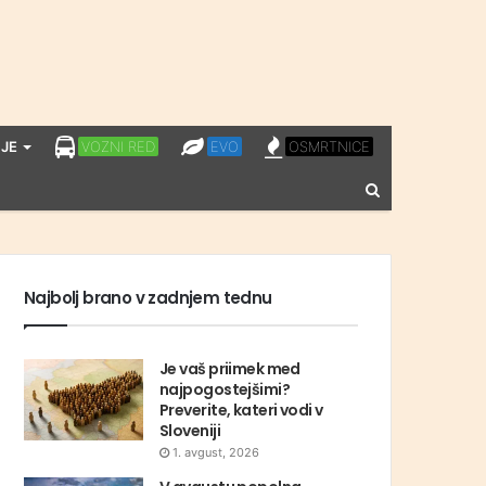
LPP
EVO
OSMRTNICE
JE
VOZNI RED
EVO
OSMRTNICE
VOZNI
Vnesite
RED
iskalni
niz
Najbolj brano v zadnjem tednu
Je vaš priimek med
najpogostejšimi?
Preverite, kateri vodi v
Sloveniji
1. avgust, 2026