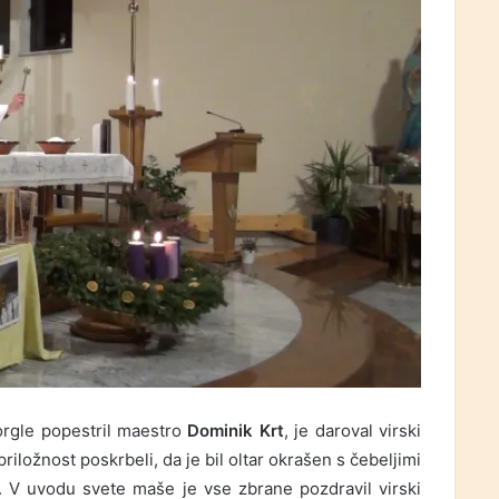
orgle popestril maestro
Dominik Krt
, je daroval virski
 priložnost poskrbeli, da je bil oltar okrašen s čebeljimi
le. V uvodu svete maše je vse zbrane pozdravil virski