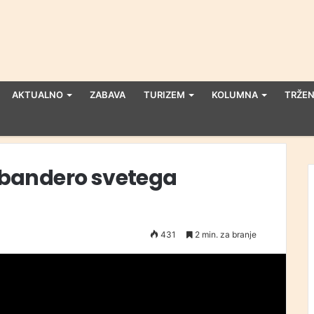
AKTUALNO
ZABAVA
TURIZEM
KOLUMNA
TRŽEN
o bandero svetega
431
2 min. za branje