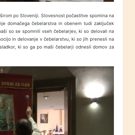
širom po Sloveniji. Slovesnost počastitve spomina na
enje domačega čebelarstva in obenem tudi zaključek
maši so se spomnili vseh čebelarjev, ki so delovali na
mocijo in delovanje v čebelarstvu, ki so jih prenesli na
 sladkor, ki so ga po maši čebelarji odnesli domov za