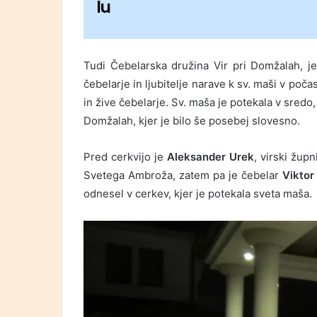
lu
Tudi Čebelarska družina Vir pri Domžalah, je 
čebelarje in ljubitelje narave k sv. maši v poč
in žive čebelarje. Sv. maša je potekala v sredo,
Domžalah, kjer je bilo še posebej slovesno.
Pred cerkvijo je
Aleksander Urek
, virski žup
Svetega Ambroža, zatem pa je čebelar
Viktor
odnesel v cerkev, kjer je potekala sveta maša.