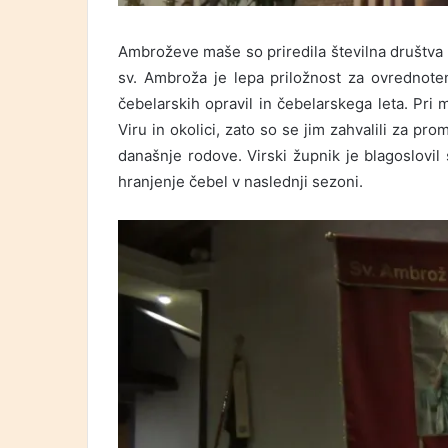
Ambroževe maše so priredila številna društva 
sv. Ambroža je lepa priložnost za ovrednot
čebelarskih opravil in čebelarskega leta. Pri 
Viru in okolici, zato so se jim zahvalili za pro
današnje rodove. Virski župnik je blagoslovil
hranjenje čebel v naslednji sezoni.