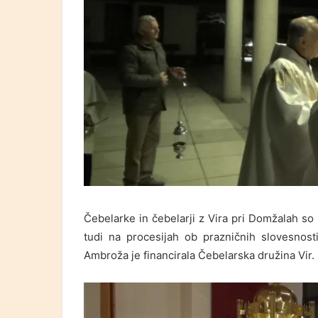
Čebelarke in čebelarji z Vira pri Domžalah so
tudi na procesijah ob prazničnih slovesnost
Ambroža je financirala Čebelarska družina Vir.