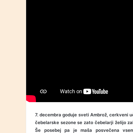
7. decembra goduje sveti Ambrož, cerkveni uč
čebelarske sezone se zato čebelarji želijo zahv
Še posebej pa je maša posvečena vsem