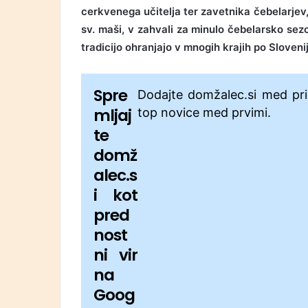
cerkvenega učitelja ter zavetnika čebelarjev,
sv. maši, v zahvali za minulo čebelarsko sezo
tradicijo ohranjajo v mnogih krajih po Slovenij
Spre
Dodajte domžalec.si med pri
mljaj
top novice med prvimi.
te
domž
alec.s
i kot
pred
nost
ni vir
na
Goog