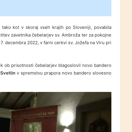
tako kot v skoraj vseh krajih po Sloveniji, povabila
astitev zavetnika čebelarjev sv. Ambroža ter za pokojne
 7. decembra 2022, v farni cerkvi sv. Jožefa na Viru pri
nik ob prisotnosti čebelarjev blagoslovil novo bandero
 Svetlin
v spremstvu prapora novo bandero slovesno