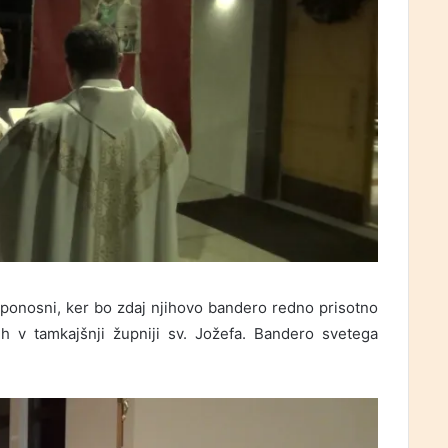
 ponosni, ker bo zdaj njihovo bandero redno prisotno
ih v tamkajšnji župniji sv. Jožefa. Bandero svetega