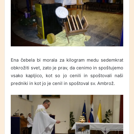
Ena čebela bi morala za kilogram medu sedemkrat
obkrožiti svet, zato je prav, da cenimo in spoštujemo
vsako kapljico, kot so jo cenili in spoštovali naši
predniki in kot jo je cenil in spoštoval sv. Ambrož.