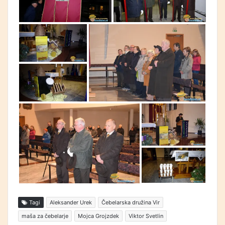
Tagi
Aleksander Urek
Čebelarska družina Vir
maša za čebelarje
Mojca Grojzdek
Viktor Svetlin