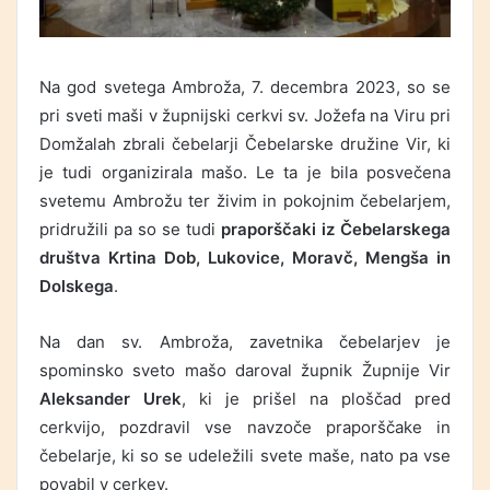
Na god svetega Ambroža, 7. decembra 2023, so se
pri sveti maši v župnijski cerkvi sv. Jožefa na Viru pri
Domžalah zbrali čebelarji Čebelarske družine Vir, ki
je tudi organizirala mašo. Le ta je bila posvečena
svetemu Ambrožu ter živim in pokojnim čebelarjem,
pridružili pa so se tudi
praporščaki iz Čebelarskega
društva Krtina Dob, Lukovice, Moravč, Mengša in
Dolskega
.
Na dan sv. Ambroža, zavetnika čebelarjev je
spominsko sveto mašo daroval župnik Župnije Vir
Aleksander Urek
, ki je prišel na ploščad pred
cerkvijo, pozdravil vse navzoče praporščake in
čebelarje, ki so se udeležili svete maše, nato pa vse
povabil v cerkev.