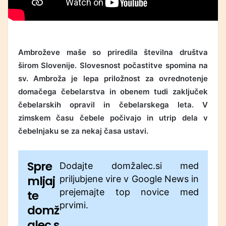
Ambroževe maše so priredila številna društva
širom Slovenije. Slovesnost počastitve spomina na
sv. Ambroža je lepa priložnost za ovrednotenje
domačega čebelarstva in obenem tudi zaključek
čebelarskih opravil in čebelarskega leta. V
zimskem času čebele počivajo in utrip dela v
čebelnjaku se za nekaj časa ustavi.
Spre
Dodajte domžalec.si med
mljaj
priljubjene vire v Google News in
prejemajte top novice med
te
prvimi.
domž
alec.s