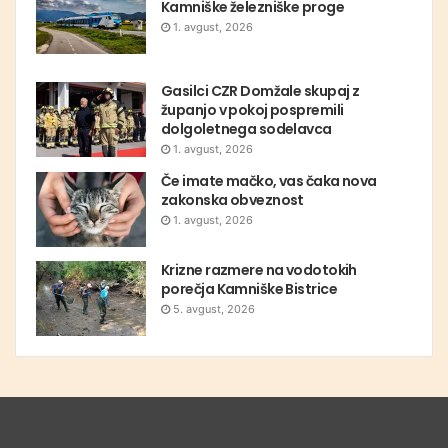
Kamniške železniške proge
1. avgust, 2026
Gasilci CZR Domžale skupaj z
županjo v pokoj pospremili
dolgoletnega sodelavca
1. avgust, 2026
Če imate mačko, vas čaka nova
zakonska obveznost
1. avgust, 2026
Krizne razmere na vodotokih
porečja Kamniške Bistrice
5. avgust, 2026