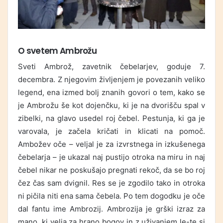
O svetem Ambrožu
Sveti Ambrož, zavetnik čebelarjev, goduje 7.
decembra. Z njegovim življenjem je povezanih veliko
legend, ena izmed bolj znanih govori o tem, kako se
je Ambrožu še kot dojenčku, ki je na dvorišču spal v
zibelki, na glavo usedel roj čebel. Pestunja, ki ga je
varovala, je začela kričati in klicati na pomoč.
Ambožev oče – veljal je za izvrstnega in izkušenega
čebelarja – je ukazal naj pustijo otroka na miru in naj
čebel nikar ne poskušajo pregnati rekoč, da se bo roj
čez čas sam dvignil. Res se je zgodilo tako in otroka
ni pičila niti ena sama čebela. Po tem dogodku je oče
dal fantu ime Ambrozij. Ambrozija je grški izraz za
mano, ki velja za hrano bogov in z uživanjem le-te si