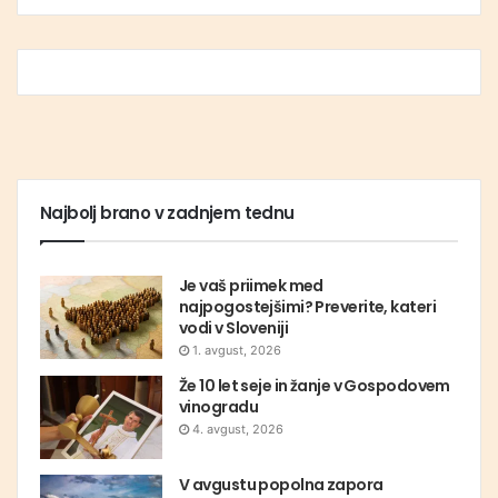
Najbolj brano v zadnjem tednu
Je vaš priimek med
najpogostejšimi? Preverite, kateri
vodi v Sloveniji
1. avgust, 2026
Že 10 let seje in žanje v Gospodovem
vinogradu
4. avgust, 2026
V avgustu popolna zapora