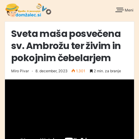
Meni
Sveta maša posvečena
sv. Ambrožu ter živim in
pokojnim čebelarjem
Miro Pivar
8. december, 2023
1.301
2 min. za branje