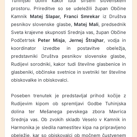
Tuhinjski dolini kakor tudi širšem slovenskem
prostoru. Prireditve so se udeležili župan Občine
Kamnik
Matej Slapar, Franci Smrekar
iz Društva
pesnikov slovenske glasbe,
Matej Mali
, predsednik
Sveta krajevne skupnosti Srednja vas, župan Občine
Podčetrtek
Peter Misja
,
Jernej Štrajhar
, vodja in
koordinator izvedbe in postavitve obeležja,
predstavniki Društva pesnikov slovenske glasbe,
Rudijevi sorodniki, kakor tudi številne glasbenice in
glasbeniki, občinske svetnice in svetniki ter številne
obiskovalke in obiskovalci.
Poseben trenutek je predstavljal prihod kočije z
Rudijevim kipom ob spremljavi Godbe Tuhinjska
dolina ter Mešanega pevskega zbora Mavrica
Srednja vas. Ob zvokih skladb Veselo v Kamnik in
Harmonika je sledila namestitev kipa na pripravljeno
obeležje, kar so obiskovalci ob močnem čustvenem