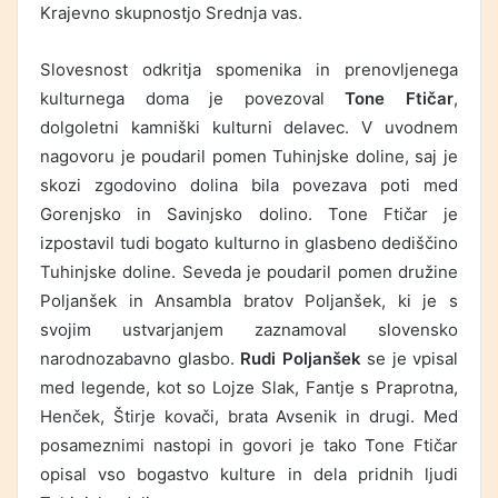
Krajevno skupnostjo Srednja vas.
Slovesnost odkritja spomenika in prenovljenega
kulturnega doma je povezoval
Tone Ftičar
,
dolgoletni kamniški kulturni delavec. V uvodnem
nagovoru je poudaril pomen Tuhinjske doline, saj je
skozi zgodovino dolina bila povezava poti med
Gorenjsko in Savinjsko dolino. Tone Ftičar je
izpostavil tudi bogato kulturno in glasbeno dediščino
Tuhinjske doline. Seveda je poudaril pomen družine
Poljanšek in Ansambla bratov Poljanšek, ki je s
svojim ustvarjanjem zaznamoval slovensko
narodnozabavno glasbo.
Rudi Poljanšek
se je vpisal
med legende, kot so Lojze Slak, Fantje s Praprotna,
Henček, Štirje kovači, brata Avsenik in drugi. Med
posameznimi nastopi in govori je tako Tone Ftičar
opisal vso bogastvo kulture in dela pridnih ljudi