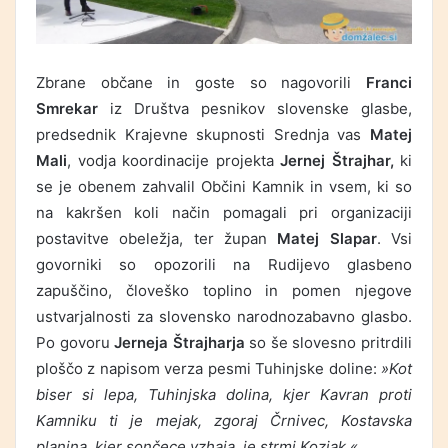
Zbrane občane in goste so nagovorili
Franci
Smrekar
iz Društva pesnikov slovenske glasbe,
predsednik Krajevne skupnosti Srednja vas
Matej
Mali
, vodja koordinacije projekta
Jernej Štrajhar,
ki
se je obenem zahvalil Občini Kamnik in vsem, ki so
na kakršen koli način pomagali pri organizaciji
postavitve obeležja, ter župan
Matej Slapar
. Vsi
govorniki so opozorili na Rudijevo glasbeno
zapuščino, človeško toplino in pomen njegove
ustvarjalnosti za slovensko narodnozabavno glasbo.
Po govoru
Jerneja Štrajharja
so še slovesno pritrdili
ploščo z napisom verza pesmi Tuhinjske doline:
»Kot
biser si lepa, Tuhinjska dolina, kjer Kavran proti
Kamniku ti je mejak, zgoraj Črnivec, Kostavska
planina, kjer sončece vzhaja, je strmi Kozjak.«