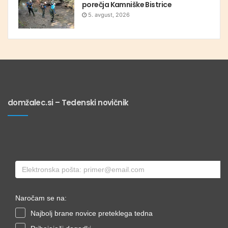
porečja Kamniške Bistrice
5. avgust, 2026
domžalec.si – Tedenski novičnik
Naročam se na:
Najbolj brane novice preteklega tedna