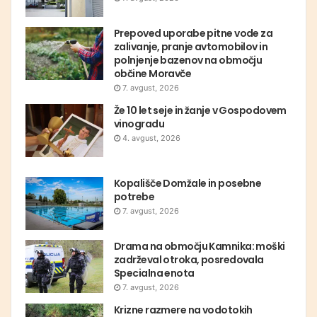
Prepoved uporabe pitne vode za
zalivanje, pranje avtomobilov in
polnjenje bazenov na območju
občine Moravče
7. avgust, 2026
Že 10 let seje in žanje v Gospodovem
vinogradu
4. avgust, 2026
Kopališče Domžale in posebne
potrebe
7. avgust, 2026
Drama na območju Kamnika: moški
zadrževal otroka, posredovala
Specialna enota
7. avgust, 2026
Krizne razmere na vodotokih