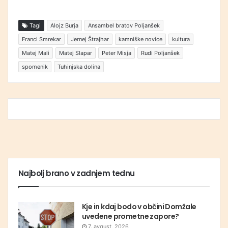
Tagi
Alojz Burja
Ansambel bratov Poljanšek
Franci Smrekar
Jernej Štrajhar
kamniške novice
kultura
Matej Mali
Matej Slapar
Peter Misja
Rudi Poljanšek
spomenik
Tuhinjska dolina
Najbolj brano v zadnjem tednu
Kje in kdaj bodo v občini Domžale
uvedene prometne zapore?
7. avgust, 2026