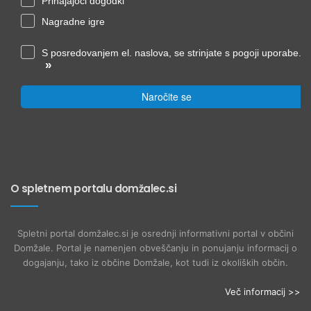
Prihajajoči dogodki
Nagradne igre
S posredovanjem el. naslova, se strinjate s pogoji uporabe.
»
Naročite se
O spletnem portalu domžalec.si
Spletni portal domžalec.si je osrednji informativni portal v občini
Domžale. Portal je namenjen obveščanju in ponujanju informacij o
dogajanju, tako iz občine Domžale, kot tudi iz okoliških občin.
Več informacij >>