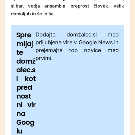
slikar, vodja ansambla, preprost človek, velik
domoljub in še in še.
Spre
Dodajte domžalec.si med
mljaj
priljubjene vire v Google News in
prejemajte top novice med
te
prvimi.
domž
alec.s
i kot
pred
nost
ni vir
na
Goog
lu