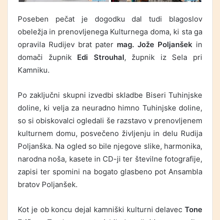
Poseben pečat je dogodku dal tudi blagoslov
obeležja in prenovljenega Kulturnega doma, ki sta ga
opravila Rudijev brat pater
mag. Jože Poljanšek
in
domači župnik
Edi Strouhal
, župnik iz Sela pri
Kamniku.
Po zaključni skupni izvedbi skladbe Biseri Tuhinjske
doline, ki velja za neuradno himno Tuhinjske doline,
so si obiskovalci ogledali še razstavo v prenovljenem
kulturnem domu, posvečeno življenju in delu Rudija
Poljanška. Na ogled so bile njegove slike, harmonika,
narodna noša, kasete in CD-ji ter številne fotografije,
zapisi ter spomini na bogato glasbeno pot Ansambla
bratov Poljanšek.
Kot je ob koncu dejal kamniški kulturni delavec
Tone