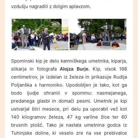
vzdušju nagradili z dolgim aplavzom.
Spominski kip je delo kamniškega umetnika, kiparja,
slikarja in fotografa
Alojza Burje
. Kip, visok 168
centimetrov, je izdelan iz železa in prikazuje Rudija
Poljanška s harmoniko. Upodobljen je tako, kot ga
bodo ljudje ohranili v spominu: nasmejanega,
predanega glasbi in domači pesmi. Umetnik je kip
ustvarjal štiri mesece, pri delu pa uporabil več kot
140 kilogramov železa, 47 kg varilne žice ter 60
brusnih plošč. Tako je nastala umetnina godca iz
Tuhinjske doline, ki veselo zre na vse prebivalce