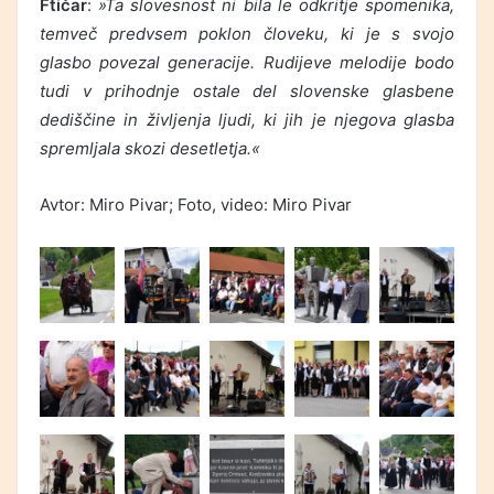
Ftičar
:
»Ta slovesnost ni bila le odkritje spomenika,
temveč predvsem poklon človeku, ki je s svojo
glasbo povezal generacije. Rudijeve melodije bodo
tudi v prihodnje ostale del slovenske glasbene
dediščine in življenja ljudi, ki jih je njegova glasba
spremljala skozi desetletja.«
Avtor: Miro Pivar; Foto, video: Miro Pivar