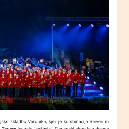
jsko skladbo Veronika, kjer je kombinacija Raiven in
a Tovornika
zelo ”zažgala”. Slovenski oktet je z dvema