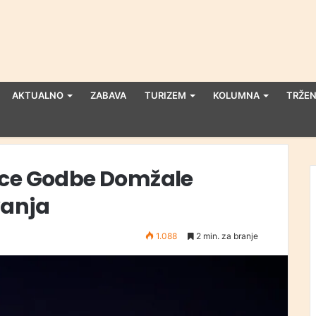
AKTUALNO
ZABAVA
TURIZEM
KOLUMNA
TRŽEN
ice Godbe Domžale
vanja
1.088
2 min. za branje