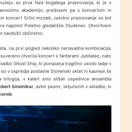
uzeju so prva faza bogatega praznovanja, ki je v
lavnostno akademijo, predvsem pa s koncertom in
ni koncert Srčni mozaik, celotno praznovanje so kot
bra napolnil Poletno gledališče Studenec. Otvoritveni
t navdušil občinstvo.
sta, na prvi pogled nekoliko nenavadna kombinacija,
uvereno otvorila koncert s fanfarami Jubilateo, nato
ladbo Ghost Ship, ki ponazarja tragično usodo ladje v
 so v ospredje postavile Slovenski oktet in kasneje še
 trilogija, v kateri smo slišali uspešnice ansambla
obert Smolnikar
, avtor pesmi, vključenih v skladbo, ki
vornik
.