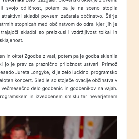
il svojo odličnost, potem pa je na sceno stopila
 atraktivni skladbi povsem začarala občinstvo. Štirje
 strmih stopnicah med občinstvom do odra, kjer jih je
rajajoči skladbi so preizkusili vzdržljivost tolkal in
sklajenost.
ven in oktet Zgodbe z vasi, potem pa je godba sklenila
i jo je prav za praznično priložnost ustvaril Primož
esedo Jureta Longyke, ki je zelo lucidno, programsko
loten koncert. Sledile so stoječe ovacije občinstva v
no večmesečno delo godbenic in godbenikov na vajah.
 programskem in izvedbenem smislu ter neverjetnem