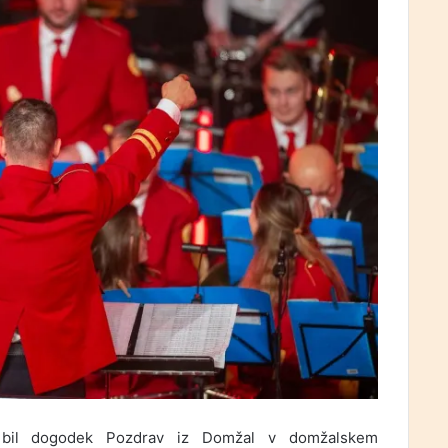
e bil dogodek Pozdrav iz Domžal v domžalskem