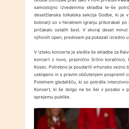
samostojno izvedenima skladba le-še potrd
desetčlanska tolkalska sekcija Godbe, ki je v
bobnarji so v hkratnem igranju prikorakali po
pričakalo ostalih šest. V skoraj deset minut t
njihovih open, predvsem pa pokazali izredno u
V izteku koncerta je sledila še skladba za Rai
koncert z novo, praznično Srčno koračnico, k
Kosec. Potrebno je poudariti vrhunsko vezno b
usklajeno in s pravim občutenjem pospremil ce
Poletnem gledališču, ki so potrdile intenziv
Koncert, ki še dolgo ne bo šel v pozabo v
sprejemu publike.