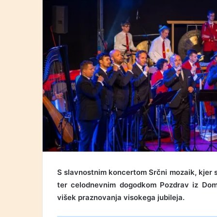
S slavnostnim koncertom Srčni mozaik, kjer s
ter celodnevnim dogodkom Pozdrav iz Domž
višek praznovanja visokega jubileja.