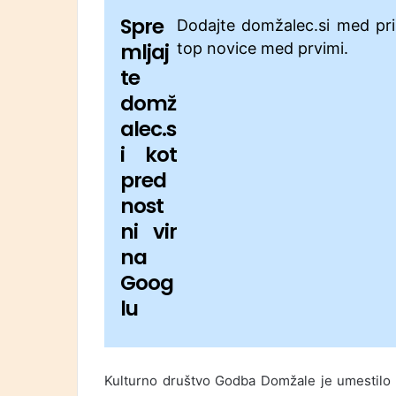
Spre
Dodajte domžalec.si med pri
mljaj
top novice med prvimi.
te
domž
alec.s
i kot
pred
nost
ni vir
na
Goog
lu
Kulturno društvo Godba Domžale je umestilo d