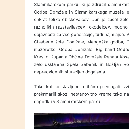
Slamnikarskem parku, ki je združil slamnikar
Godbe Domžale in Slamnikarskega muzeja je v 
enkrat toliko obiskovalcev. Dan je začel zel
raznolikih razstavljavcev rokodelcev, modn
dejavnosti za vse generacije, tudi najmlajše.
Glasbene šole Domžale, Mengeška godba, G
mažoretke, Godba Domžale, Big band Godbe 
Kreslin, županja Občine Domžale Renata Kosec
zelo usklajena Špela Šebenik in Boštjan Rom
nepredvidenih situacijah dogajanja.
Tako kot so slavljenci odlično premagali izz
prekrmarili skozi nestanovitno vreme tako
dogodku v Slamnikarskem parku.