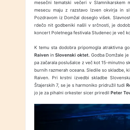
mesečni tematski večeri v Slamnikarskem m
mesecu maju z razstavo Izven okvirja in s
Pozdravom iz Domžal doseglo višek. Slavnost
rdečo nit godbeniki našli v srčnosti, je dodo
koncert Poletnega festivala Studenec je več ko
K temu sta dodobra pripomogla atraktivna go
Raiven
in
Slovenski oktet.
Godba Domžale je s
pa začarala poslušalce z več kot 15-minutno sk
burnih razmerah oceana. Sledile so skladbe, ki
Raiven. Pri krstni izvedbi skladbe Slovenska
Štajerskih 7, se je s harmoniko pridružil tudi
R
jo je za pihalni orkester sicer priredil
Peter To