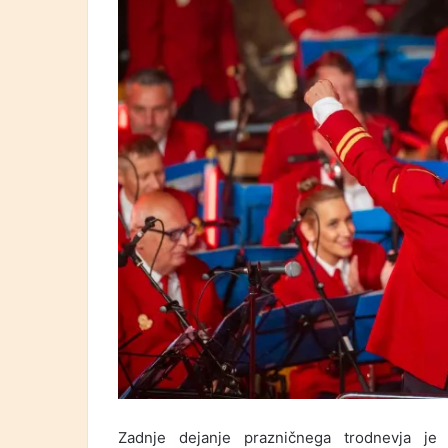
Zadnje dejanje prazničnega trodnevja j