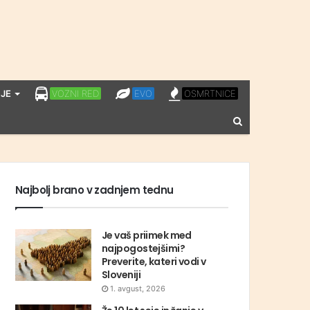
LPP
EVO
OSMRTNICE
JE
VOZNI RED
EVO
OSMRTNICE
VOZNI
Vnesite
RED
iskalni
niz
Najbolj brano v zadnjem tednu
Je vaš priimek med
najpogostejšimi?
Preverite, kateri vodi v
Sloveniji
1. avgust, 2026