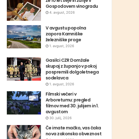
Že 10 let seje in žanje v
Gospodovem vinogradu
4. avgust, 2026
V avgustu popolna
zapora Kamniške
železniške proge
1. avgust, 2026
Gasilci CZR Domžale
skupaj z županjo v pokoj
pospremili dolgoletnega
sodelavca
1. avgust, 2026
Filmski večeri v
Arboretumu: pregled
filmov med 30. julijem in 1.
avgustom
30. julij, 2026
Če imate mačko, vas čaka
nova zakonska obveznost