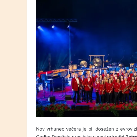
Nov vrhunec večera je bil dosežen z evrovizi
Godbe Domžale prav tako v novi priredbi
Petr