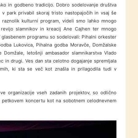
sko in godbeno tradicijo. Dobro sodelovanje društva
park privabil skoraj tristo nastopajočih in vsaj še
o raznolik kulturni program, videli smo lahko mnogo
o revijo slamnikov in kreacij Ane Cajhen ter mnogo
 V glasbenem programu so sodelovali: Pihalni orkester
odba Lukovica, Pihalna godba Moravče, Domžalske
Domžale, letošnji ambasador slamnikarstva Vlado
 in drugi. Ves dan sta celotno dogajanje spremljala
ih, ki sta se več kot znašla in prilagodila tudi v
ive organizacije vseh zadanih projektov, so odlično
 na petkovem koncertu kot na sobotnem celodnevnem