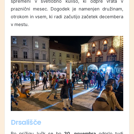
spremeni v svetlobno kuliso, ki odpre vrata v
praznični mesec. Dogodek je namenjen družinam,
otrokom in vsem, ki radi začutijo začetek decembera
v mestu.
Drsališče
Po prižigu lučk se bo
30. novembra
odprlo tudi