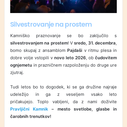
Silvestrovanje na prostem
Kamniško praznovanje se bo zaključilo s
silvestrovanjem na prostem
! V
sredo, 31. decembra
,
bomo skupaj z ansamblom
Pajdaši
v ritmu plesa in
dobre volje vstopili v
novo leto 2026
, ob
čudovitem
ognjemetu
in prazničnem razpoloženju do druge ure
zjutraj.
Tudi letos bo to dogodek, ki se ga družine najraje
udeležijo in ga z veseljem vsako leto
pričakujejo. Toplo vabljeni, da z nami doživite
Pravljični Kamnik
– mesto svetlobe, glasbe in
čarobnih trenutkov!