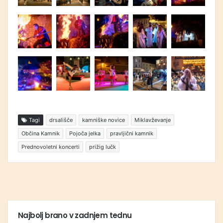
Tagi
drsališče
kamniške novice
Miklavževanje
Občina Kamnik
Pojoča jelka
pravljični kamnik
Prednovoletni koncerti
prižig lučk
Najbolj brano v zadnjem tednu