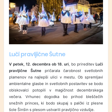
Luči p
ravljične
Šutne
V petek, 12. decembra ob 18. uri
, bo prireditev
Luči
pravljične Šutne
pričarala čarobnost svetlobnih
plamenov na najlepši ulici v mestu. Ob spremljavi
ambientalne glasbe in svetlobnih postavitev se bodo
obiskovalci potopili v magičnost decembrskega
večera. Vrhunec dogodka bo prihod bleščečih
snežnih princes, ki bodo skupaj s palčki iz plesne
šole Šinšin s plesom ustvarili pravljično vzdušje.