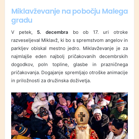
Miklavževanje na pobočju Malega
gradu
V petek,
5. decembra
bo ob 17. uri otroke
razveseljeval Miklavž, ki bo s spremstvom angelov in
parkljev obiskal mestno jedro. Miklavževanje je za
najmlajše eden najbolj pričakovanih decembrskih
dogodkov, poln topline, glasbe in prazničnega
pričakovanja. Dogajanje spremljajo otroške animacije
in priložnosti za družinska doživetja.