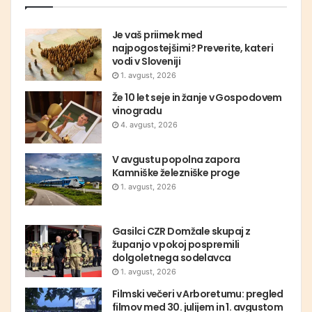
Je vaš priimek med
najpogostejšimi? Preverite, kateri
vodi v Sloveniji
1. avgust, 2026
Že 10 let seje in žanje v Gospodovem
vinogradu
4. avgust, 2026
V avgustu popolna zapora
Kamniške železniške proge
1. avgust, 2026
Gasilci CZR Domžale skupaj z
županjo v pokoj pospremili
dolgoletnega sodelavca
1. avgust, 2026
Filmski večeri v Arboretumu: pregled
filmov med 30. julijem in 1. avgustom