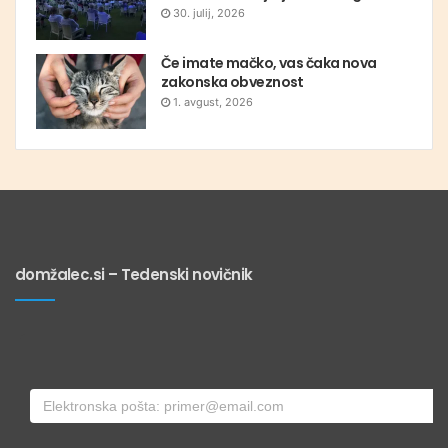
30. julij, 2026
Če imate mačko, vas čaka nova
zakonska obveznost
1. avgust, 2026
domžalec.si – Tedenski novičnik