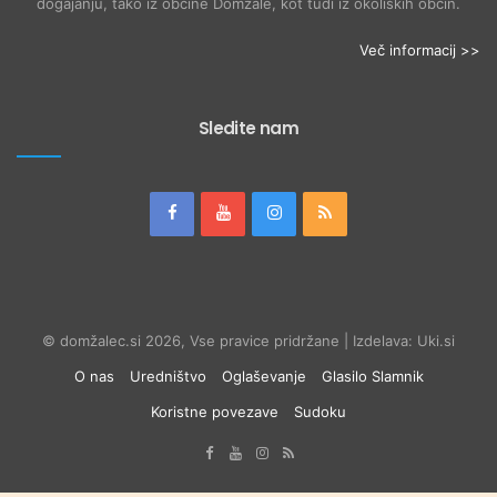
dogajanju, tako iz občine Domžale, kot tudi iz okoliških občin.
Več informacij >>
Sledite nam
© domžalec.si 2026, Vse pravice pridržane | Izdelava: Uki.si
O nas
Uredništvo
Oglaševanje
Glasilo Slamnik
Koristne povezave
Sudoku