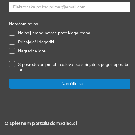
Naročam se na:
Najbolj brane novice preteklega tedna
Prihajajoči dogodki
Nagradne igre
S posredovanjem el. naslova, se strinjate s pogoji uporabe.
»
Naročite se
O spletnem portalu domžalec.si