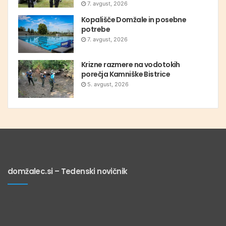
7. avgust, 2026
Kopališče Domžale in posebne
potrebe
7. avgust, 2026
Krizne razmere na vodotokih
porečja Kamniške Bistrice
5. avgust, 2026
domžalec.si – Tedenski novičnik