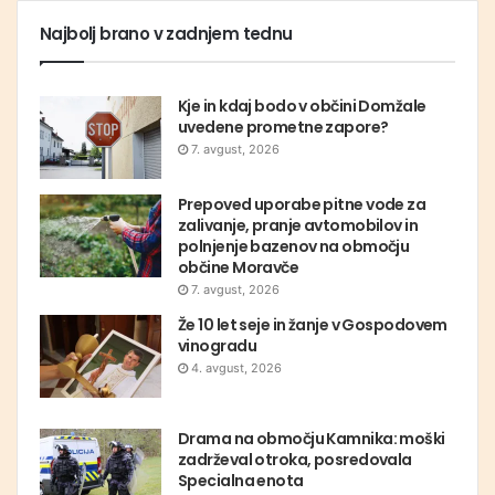
Najbolj brano v zadnjem tednu
Kje in kdaj bodo v občini Domžale
uvedene prometne zapore?
7. avgust, 2026
Prepoved uporabe pitne vode za
zalivanje, pranje avtomobilov in
polnjenje bazenov na območju
občine Moravče
7. avgust, 2026
Že 10 let seje in žanje v Gospodovem
vinogradu
4. avgust, 2026
Drama na območju Kamnika: moški
zadrževal otroka, posredovala
Specialna enota