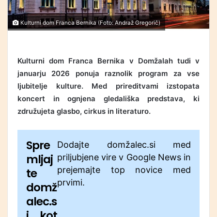
Kulturni dom Franca Bernika (Foto: Andraž Gregorič)
Kulturni dom Franca Bernika v Domžalah tudi v
januarju 2026 ponuja raznolik program za vse
ljubitelje kulture. Med prireditvami izstopata
koncert in ognjena gledališka predstava, ki
združujeta glasbo, cirkus in literaturo.
Spre
Dodajte domžalec.si med
mljaj
priljubjene vire v Google News in
prejemajte top novice med
te
prvimi.
domž
alec.s
i kot