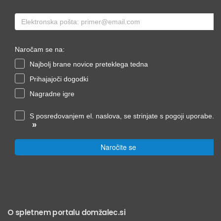
Naročam se na:
Najbolj brane novice preteklega tedna
Prihajajoči dogodki
Nagradne igre
S posredovanjem el. naslova, se strinjate s pogoji uporabe.
»
Naročite se
O spletnem portalu domžalec.si