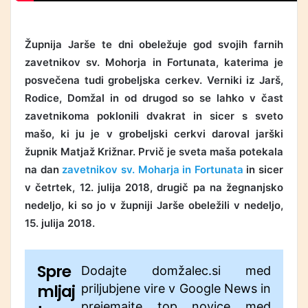
Župnija Jarše te dni obeležuje god svojih farnih
zavetnikov sv. Mohorja in Fortunata, katerima je
posvečena tudi grobeljska cerkev. Verniki iz Jarš,
Rodice, Domžal in od drugod so se lahko v čast
zavetnikoma poklonili dvakrat in sicer s sveto
mašo, ki ju je v grobeljski cerkvi daroval jarški
župnik Matjaž Križnar. Prvič je sveta maša potekala
na dan
zavetnikov sv. Moharja in Fortunata
in sicer
v četrtek, 12. julija 2018, drugič pa na žegnanjsko
nedeljo, ki so jo v župniji Jarše obeležili v nedeljo,
15. julija 2018.
Spre
Dodajte domžalec.si med
mljaj
priljubjene vire v Google News in
prejemajte top novice med