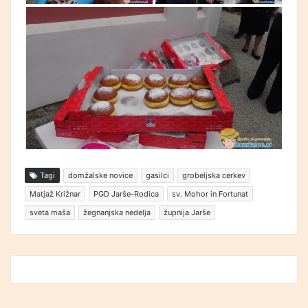
Tagi
domžalske novice
gasilci
grobeljska cerkev
Matjaž Križnar
PGD Jarše-Rodica
sv. Mohor in Fortunat
sveta maša
žegnanjska nedelja
župnija Jarše