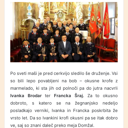
Po sveti maši je pred cerkvijo sledilo še druženje. Vsi
so bili lepo povabljeni na bob – okusne krofe z
marmelado, ki sta jih od polnoči pa do jutra nacvrli
Ivanka Brodar
ter
Francka Šraj.
Za to okusno
dobroto, s katero se na žegnanjsko nedeljo
posladkajo verniki, Ivanka in Francka poskrbita že
vrsto let. Da so Ivankini krofi okusni pa se itak dobro
ve, saj so znani daleč preko meja Domžal.