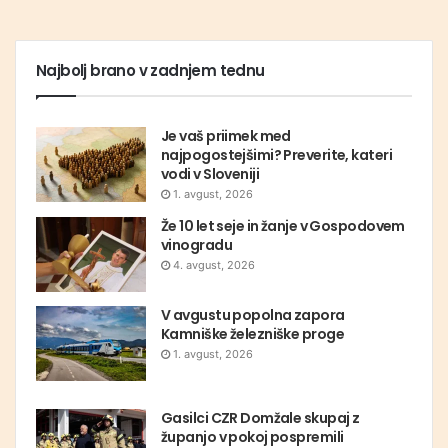
Najbolj brano v zadnjem tednu
Je vaš priimek med
najpogostejšimi? Preverite, kateri
vodi v Sloveniji
1. avgust, 2026
Že 10 let seje in žanje v Gospodovem
vinogradu
4. avgust, 2026
V avgustu popolna zapora
Kamniške železniške proge
1. avgust, 2026
Gasilci CZR Domžale skupaj z
županjo v pokoj pospremili