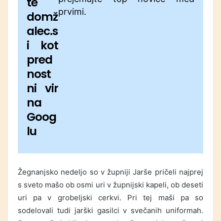
te
prvimi.
domž
alec.s
i kot
pred
nost
ni vir
na
Goog
lu
Žegnanjsko nedeljo so v župniji Jarše pričeli najprej
s sveto mašo ob osmi uri v župnijski kapeli, ob deseti
uri pa v grobeljski cerkvi. Pri tej maši pa so
sodelovali tudi jarški gasilci v svečanih uniformah.