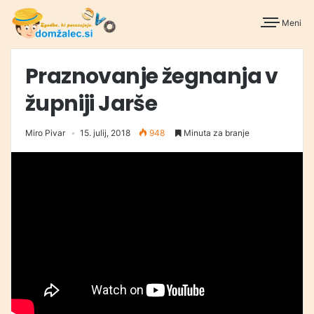
Meni
Praznovanje žegnanja v
župniji Jarše
Miro Pivar
15. julij, 2018
948
Minuta za branje