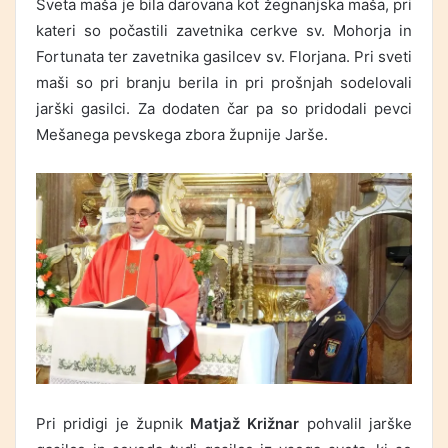
Sveta maša je bila darovana kot žegnanjska maša, pri
kateri so počastili zavetnika cerkve sv. Mohorja in
Fortunata ter zavetnika gasilcev sv. Florjana. Pri sveti
maši so pri branju berila in pri prošnjah sodelovali
jarški gasilci. Za dodaten čar pa so pridodali pevci
Mešanega pevskega zbora župnije Jarše.
Pri pridigi je župnik
Matjaž Križnar
pohvalil jarške