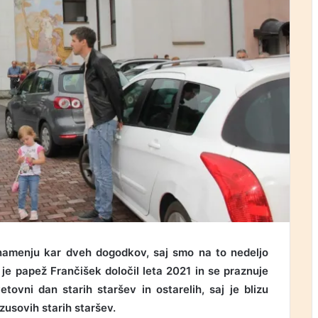
v znamenju kar dveh dogodkov, saj smo na to nedeljo
 je papež Frančišek določil leta 2021 in se praznuje
etovni dan starih staršev in ostarelih, saj je blizu
zusovih starih staršev.