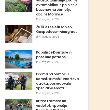
vode za zalivanje, pranje
avtomobilov in polnjenje
bazenov na območju
občine Moravče
7. avgust, 2026
Že 10 let seje in žanje v
Gospodovem vinogradu
4. avgust, 2026
Kopališče Domžale in
posebne potrebe
7. avgust, 2026
Drama na območju
Kamnika: moški zadrževal
otroka, posredovala
Specialna enota
7. avgust, 2026
Krizne razmere na
vodotokih porečja