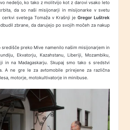
o nedeljo, ko tako z molitvijo kot z darovi vsako leto
bita, da so naši misijonarji in misijonarke v svetu
i cerkvi svetega Tomaža v Krašnji je
Gregor Luštrek
odbudil zbrane, da darujejo po svojih močeh za nakup
o središče preko Mive namenilo našim misijonarjem in
undiju, Ekvatorju, Kazahstanu, Liberiji, Mozambiku,
biji in na Madagaskarju. Skupaj smo tako s sredstvi
a. A ne gre le za avtomobile prirejene za različna
lesa, motorje, motokultivatorje in minibuse.