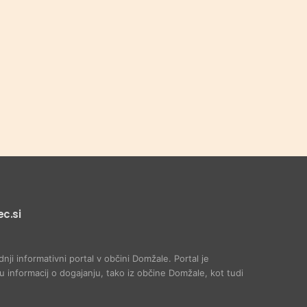
c.si
dnji informativni portal v občini Domžale. Portal je
 informacij o dogajanju, tako iz občine Domžale, kot tudi