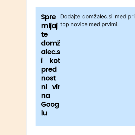
Spre
Dodajte domžalec.si med pri
mljaj
top novice med prvimi.
te
domž
alec.s
i kot
pred
nost
ni vir
na
Goog
lu