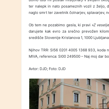
ter nalepk in nato posameznih vozil z željo, d
naglo smrt ter zavetnik čolnarjev, splavarjev, 
Ob tem ne pozabimo gesla, ki pravi
»Z veselj
darujete kak evro za srečno prevožen kilom
središče Slovenije Kristanova 1, 1000 Ljubljana
Njihov TRR: SI56 0201 4005 1368 933, koda 
MIVA, referenca: SI00 249500 – Naj moj dar bo
Avtor: DJD; Foto: DJD