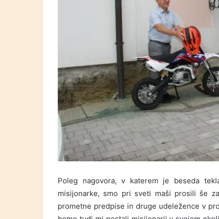
Poleg nagovora, v katerem je beseda tekl
misijonarke, smo pri sveti maši prosili še 
prometne predpise in druge udeležence v prom
bomo tudi mi postali misijonarji v svojem okol