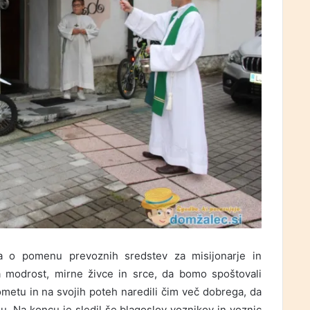
a o pomenu prevoznih sredstev za misijonarje in
za modrost, mirne živce in srce, da bomo spoštovali
etu in na svojih poteh naredili čim več dobrega, da
ju. Na koncu je sledil še blagoslov voznikov in voznic