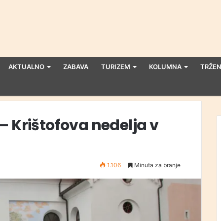
AKTUALNO
ZABAVA
TURIZEM
KOLUMNA
TRŽEN
– Krištofova nedelja v
1.106
Minuta za branje