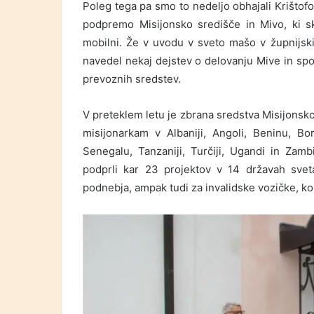
Poleg tega pa smo to nedeljo obhajali Krištofov
podpremo Misijonsko središče in Mivo, ki skr
mobilni. Že v uvodu v sveto mašo v župnijsk
navedel nekaj dejstev o delovanju Mive in sp
prevoznih sredstev.
V preteklem letu je zbrana sredstva Misijonsk
misijonarkam v Albaniji, Angoli, Beninu, Bor
Senegalu, Tanzaniji, Turčiji, Ugandi in Zam
podprli kar 23 projektov v 14 državah svet
podnebja, ampak tudi za invalidske vozičke, ko