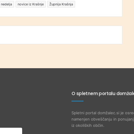
 nedelja
novice iz Krašnje
Župnija Krašnja
O spletnem portalu domžale
Spletni portal domžalec.si je osre
namenjen obveščanju in ponujanju
iz okoliških občin.