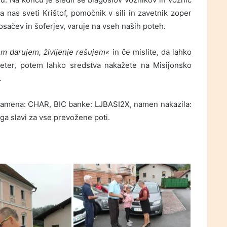
a nas sveti Krištof, pomočnik v sili in zavetnik zoper
nosačev in šoferjev, varuje na vseh naših poteh.
em darujem, življenje rešujem«
in če mislite, da lahko
eter, potem lahko sredstva nakažete na Misijonsko
.
namena: CHAR, BIC banke: LJBASI2X, namen nakazila:
ga slavi za vse prevožene poti.