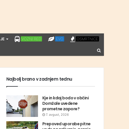
LPP
EVO
OSMRTNICE
JE
VOZNI RED
EVO
OSMRTNICE
VOZNI
Vnesite
RED
iskalni
niz
Najbolj brano v zadnjem tednu
Kje in kdaj bodo v občini
Domžale uvedene
prometne zapore?
7. avgust, 2026
Prepoved uporabe pitne