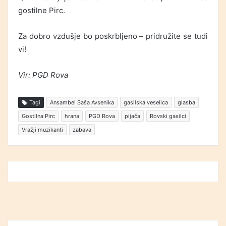
gostilne Pirc.
Za dobro vzdušje bo poskrbljeno – pridružite se tudi
vi!
Vir: PGD Rova
Tagi
Ansambel Saša Avsenika
gasilska veselica
glasba
Gostilna Pirc
hrana
PGD Rova
pijača
Rovski gasilci
Vražji muzikanti
zabava