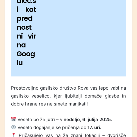
alec.s
i kot
pred
nost
ni vir
na
Goog
lu
Prostovoljno gasilsko društvo Rova vas lepo vabi na
gasilsko veselico, kjer ljubitelji domače glasbe in
dobre hrane res ne smete manjkati!
Veselo bo že jutri – v
nedeljo, 6. julija 2025.
Veselo dogajanje se pričenja ob
17. uri.
Pričakujejo vas na že znani lokaciji – dvorišče