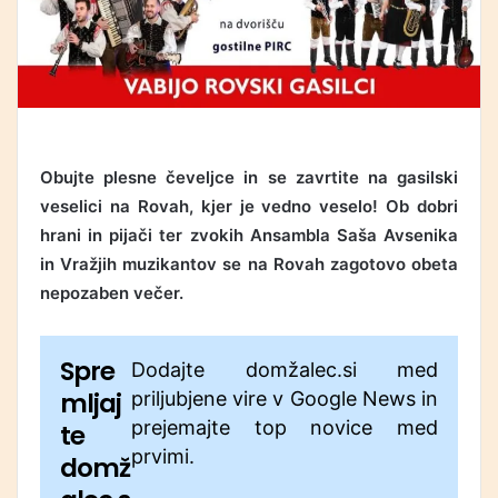
Obujte plesne čeveljce in se zavrtite na gasilski
veselici na Rovah, kjer je vedno veselo! Ob dobri
hrani in pijači ter zvokih Ansambla Saša Avsenika
in Vražjih muzikantov se na Rovah zagotovo obeta
nepozaben večer.
Spre
Dodajte domžalec.si med
mljaj
priljubjene vire v Google News in
prejemajte top novice med
te
prvimi.
domž