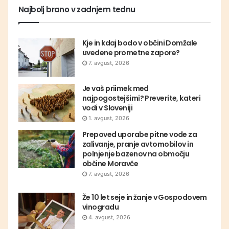
Najbolj brano v zadnjem tednu
Kje in kdaj bodo v občini Domžale
uvedene prometne zapore?
7. avgust, 2026
Je vaš priimek med
najpogostejšimi? Preverite, kateri
vodi v Sloveniji
1. avgust, 2026
Prepoved uporabe pitne vode za
zalivanje, pranje avtomobilov in
polnjenje bazenov na območju
občine Moravče
7. avgust, 2026
Že 10 let seje in žanje v Gospodovem
vinogradu
4. avgust, 2026