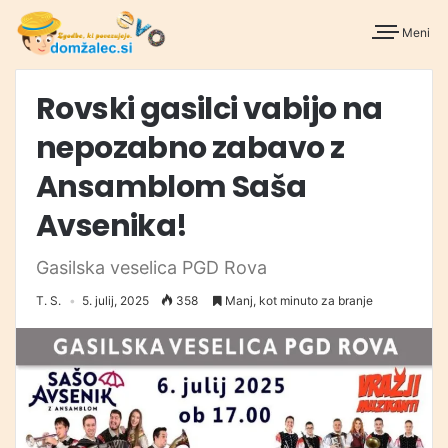
Meni
Rovski gasilci vabijo na
nepozabno zabavo z
Ansamblom Saša
Avsenika!
Gasilska veselica PGD Rova
T. S.
5. julij, 2025
358
Manj, kot minuto za branje