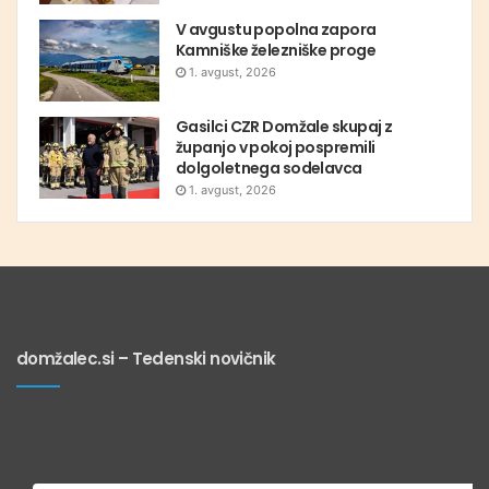
V avgustu popolna zapora
Kamniške železniške proge
1. avgust, 2026
Gasilci CZR Domžale skupaj z
županjo v pokoj pospremili
dolgoletnega sodelavca
1. avgust, 2026
domžalec.si – Tedenski novičnik