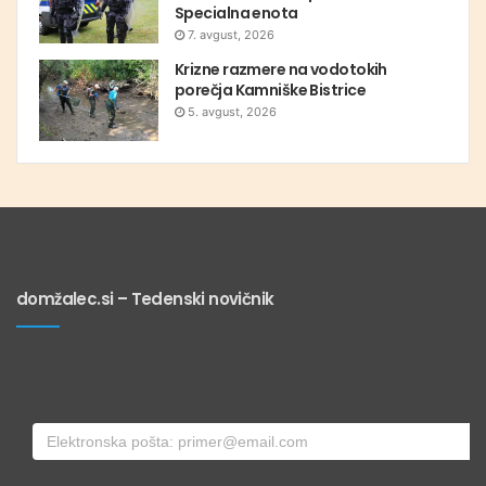
Specialna enota
7. avgust, 2026
Krizne razmere na vodotokih
porečja Kamniške Bistrice
5. avgust, 2026
domžalec.si – Tedenski novičnik