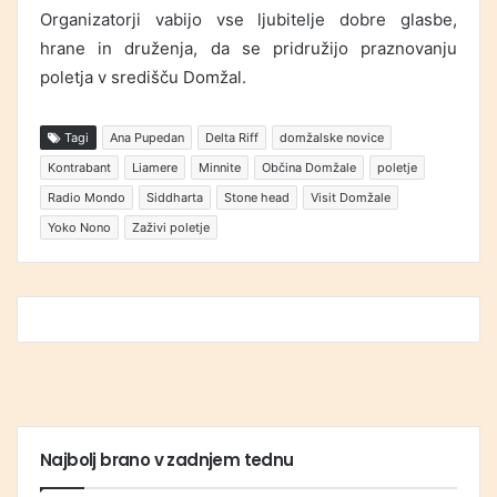
Organizatorji vabijo vse ljubitelje dobre glasbe,
hrane in druženja, da se pridružijo praznovanju
poletja v središču Domžal.
Tagi
Ana Pupedan
Delta Riff
domžalske novice
Kontrabant
Liamere
Minnite
Občina Domžale
poletje
Radio Mondo
Siddharta
Stone head
Visit Domžale
Yoko Nono
Zaživi poletje
Najbolj brano v zadnjem tednu