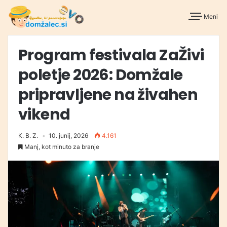
Meni
Program festivala ZaŽivi
poletje 2026: Domžale
pripravljene na živahen
vikend
K. B. Z.
10. junij, 2026
4.161
Manj, kot minuto za branje