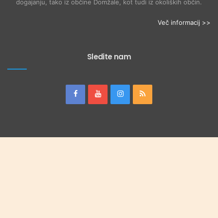
dogajanju, tako iz občine Domžale, kot tudi iz okoliških občin.
Več informacij >>
Sledite nam
© domžalec.si 2026, Vse pravice pridržane | Izdelava: Uki.si
O nas
Uredništvo
Oglaševanje
Glasilo Slamnik
Koristne povezave
Sudoku