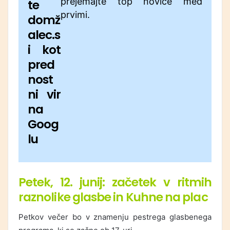
prejemajte top novice med
te
prvimi.
domž
alec.s
i kot
pred
nost
ni vir
na
Goog
lu
Petek, 12. junij: začetek v ritmih
raznolike glasbe in Kuhne na plac
Petkov večer bo v znamenju pestrega glasbenega