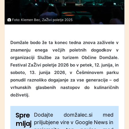
Foto: Klemen Bec, ZaŽivi poletje 2025
Domžale bodo že ta konec tedna znova zaživele v
znamenju enega večjih poletnih dogodkov v
organizaciji
Službe za turizem Občine Domžale
.
Festival ZaŽivi poletje 2026 bo v petek, 12. junija, in
soboto, 13. junija 2026, v
Češminovem parku
ponudil raznoliko dogajanje za vse generacije – od
vrhunskih glasbenih nastopov do kulinaričnih
doživetij.
Spre
Dodajte domžalec.si med
mljaj
priljubjene vire v Google News in