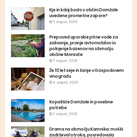
Kje in kdaj bodo v občini Domžale
uvedene prometne zapore?
7. avgust, 2026
Prepoved uporabe pitne vode za
zalivanje, pranje avtomobilov in
polnjenje bazenov na območju
občine Moravče
7. avgust, 2026
Že 10 let seje in žanje v Gospodovem
vinogradu
4. avgust, 2026
Kopališče Domžale in posebne
potrebe
7. avgust, 2026
Drama na območju Kamnika: moški
zadrževal otroka, posredovala