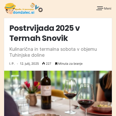
Meni
Postrvijada 2025 v
Termah Snovik
Kulinarična in termalna sobota v objemu
Tuhinjske doline
I. P.
12. julij, 2025
227
Minuta za branje