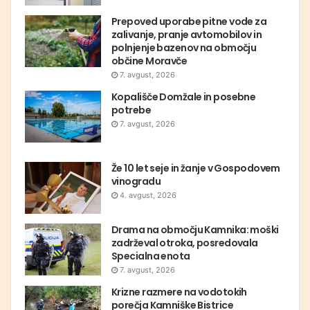
Prepoved uporabe pitne vode za
zalivanje, pranje avtomobilov in
polnjenje bazenov na območju
občine Moravče
7. avgust, 2026
Kopališče Domžale in posebne
potrebe
7. avgust, 2026
Že 10 let seje in žanje v Gospodovem
vinogradu
4. avgust, 2026
Drama na območju Kamnika: moški
zadrževal otroka, posredovala
Specialna enota
7. avgust, 2026
Krizne razmere na vodotokih
porečja Kamniške Bistrice