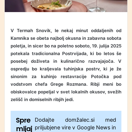
V Termah Snovik, le nekaj minut oddaljenih od
Kamnika se obeta najbolj okusna in zabavna sobota
poletja, in sicer bo na poletno soboto, 19. julija 2025
potekala tradicionalna Postrvijada, ki bo letos še
posebej doživeta in kulinarično razvajajoča. V
ospredju bo kraljevala tuhinjska postrv, ki je že
sinonim za kuhinjo restavracije Potočka pod
vodstvom chefa Grege Rozmana. Ribji meni bo
obiskovalce popeljal v svet lokalnih okusov, svežih
zelišč in domiselnih ribjih jedi.
Spre
Dodajte domžalec.si med
mljaj
priljubjene vire v Google News in