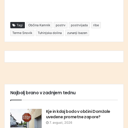
Tagi
Občina Kamnik
postrv
postrvijada
ribe
Terme Snovik
Tuhinjska dolina
zunanji bazen
Najbolj brano v zadnjem tednu
Kje in kdaj bodo v občini Domžale
uvedene prometne zapore?
7. avgust, 2026