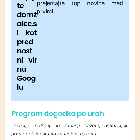
prejemajte top novice med
te
prvimi.
domž
alec.s
i kot
pred
nost
ni vir
na
Goog
lu
Program dogodka po urah
Lokacije: notranji in zunanji bazeni, animacijski
prostor ob jurčku na zunanjem bazenu