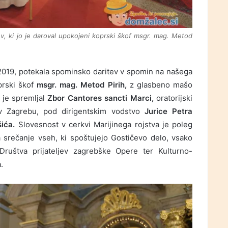
, ki jo je daroval upokojeni koprski škof msgr. mag. Metod
2019, potekala spominsko daritev v spomin na našega
prski škof
msgr. mag. Metod Pirih,
z glasbeno mašo
o je spremljal
Zbor Cantores sancti Marci,
oratorijski
v Zagrebu, pod dirigentskim vodstvo
Jurice Petra
ića.
Slovesnost v cerkvi Marijinega rojstva je poleg
a srečanje vseh, ki spoštujejo Gostičevo delo, vsako
 Društva prijateljev zagrebške Opere ter Kulturno-
.