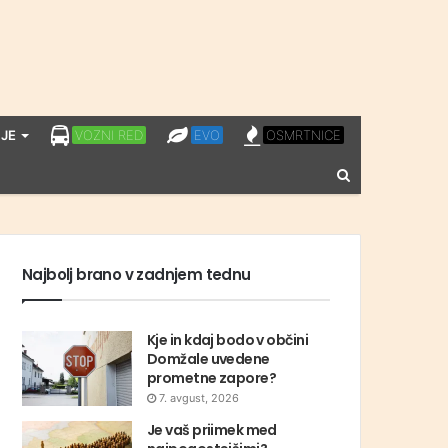
LPP
EVO
OSMRTNICE
JE
VOZNI RED
EVO
OSMRTNICE
VOZNI
Vnesite
RED
iskalni
niz
Najbolj brano v zadnjem tednu
Kje in kdaj bodo v občini
Domžale uvedene
prometne zapore?
7. avgust, 2026
Je vaš priimek med