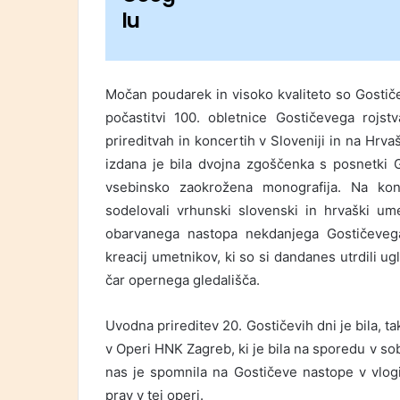
lu
Močan poudarek in visoko kvaliteto so Gostič
počastitvi 100. obletnice Gostičevega rojs
prireditvah in koncertih v Sloveniji in na Hrva
izdana je bila dvojna zgoščenka s posnetki G
vsebinsko zaokrožena monografija. Na konc
sodelovali vrhunski slovenski in hrvaški um
obarvanega nastopa nekdanjega Gostičevega
kreacij umetnikov, ki so si dandanes utrdili ugl
čar opernega gledališča.
Uvodna prireditev 20. Gostičevih dni je bila, t
v Operi HNK Zagreb, ki je bila na sporedu v s
nas je spomnila na Gostičeve nastope v vlog
prav v tej operi.