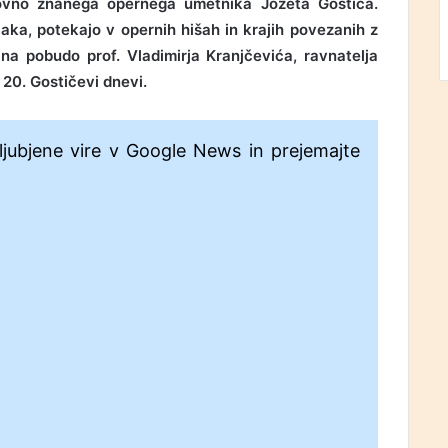
tovno znanega opernega umetnika Jožeta Gostiča.
jaka, potekajo v opernih hišah in krajih povezanih z
 na pobudo prof. Vladimirja Kranjčevića, ravnatelja
 20. Gostičevi dnevi.
ljubjene vire v Google News in prejemajte