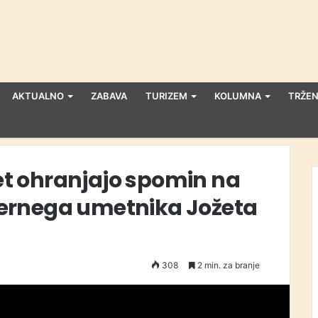
AKTUALNO
ZABAVA
TURIZEM
KOLUMNA
TRŽEN
let ohranjajo spomin na
ernega umetnika Jožeta
308
2 min. za branje