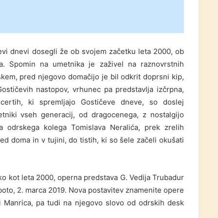
evi dnevi dosegli že ob svojem začetku leta 2000, ob
tva. Spomin na umetnika je zaživel na raznovrstnih
škem, pred njegovo domačijo je bil odkrit doprsni kip,
ostičevih nastopov, vrhunec pa predstavlja izčrpna,
ertih, ki spremljajo Gostičeve dneve, so doslej
etniki vseh generacij, od dragocenega, z nostalgijo
 odrskega kolega Tomislava Neralića, prek zrelih
ed doma in v tujini, do tistih, ki so šele začeli okušati
ako kot leta 2000, operna predstava G. Vedija Trubadur
oboto, 2. marca 2019. Nova postavitev znamenite opere
i Manrica, pa tudi na njegovo slovo od odrskih desk