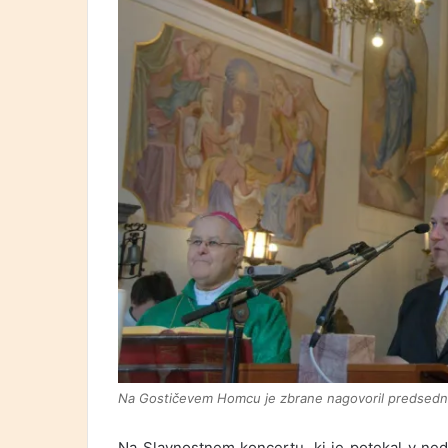
Na Gostičevem Homcu je zbrane nagovoril predsedn
Na Slavnostnem koncertu, ki je potekal v ned