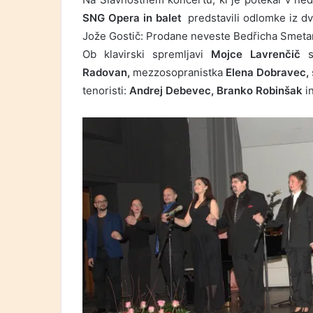
SNG Opera in balet
predstavili odlomke iz dv
Jože Gostič: Prodane neveste Bedřicha Smeta
Ob klavirski spremljavi
Mojce Lavrenčič
so
Radovan,
mezzosopranistka
Elena Dobravec,
tenoristi:
Andrej Debevec, Branko Robinšak
i