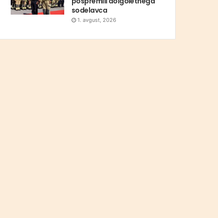
pospremili dolgoletnega
sodelavca
1. avgust, 2026