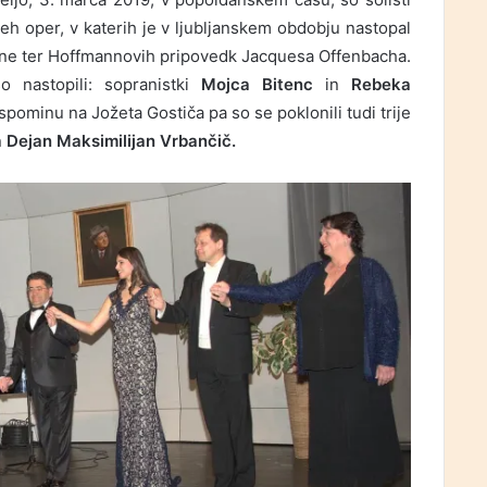
eh oper, v katerih je v ljubljanskem obdobju nastopal
ne ter Hoffmannovih pripovedk Jacquesa Offenbacha.
 nastopili: sopranistki
Mojca Bitenc
in
Rebeka
spominu na Jožeta Gostiča pa so se poklonili tudi trije
n
Dejan Maksimilijan Vrbančič.