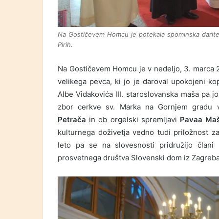
Na Gostičevem Homcu je potekala spominska daritev
Pirih.
Na Gostičevem Homcu je v nedeljo, 3. marca 
velikega pevca, ki jo je daroval upokojeni ko
Albe Vidakovića III. staroslovanska maša pa j
zbor cerkve sv. Marka na Gornjem gradu 
Petrača
in ob orgelski spremljavi
Pavaa Maš
kulturnega doživetja vedno tudi priložnost z
leto pa se na slovesnosti pridružijo člani
prosvetnega društva Slovenski dom iz Zagreba