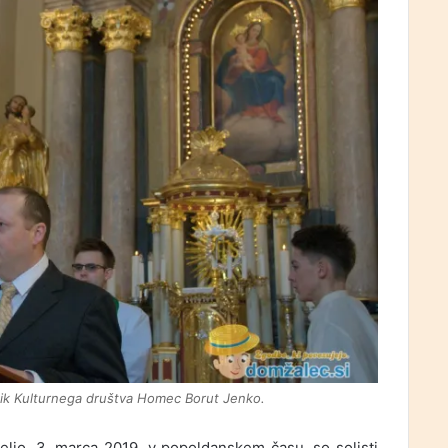
ik Kulturnega društva Homec Borut Jenko.
eljo, 3. marca 2019, v popoldanskem času, so solisti