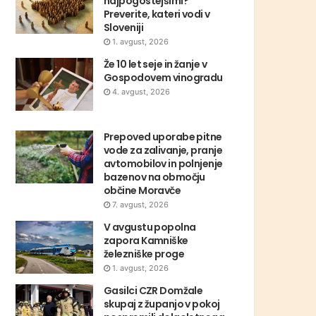
najpogostejšimi?
Preverite, kateri vodi v
Sloveniji
1. avgust, 2026
Že 10 let seje in žanje v
Gospodovem vinogradu
4. avgust, 2026
Prepoved uporabe pitne
vode za zalivanje, pranje
avtomobilov in polnjenje
bazenov na območju
občine Moravče
7. avgust, 2026
V avgustu popolna
zapora Kamniške
železniške proge
1. avgust, 2026
Gasilci CZR Domžale
skupaj z županjo v pokoj