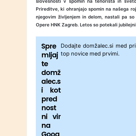
slovesnosti v spomin na tenorista in sve
Prireditve, ki ohranjajo spomin na našega ro
njegovim življenjem in delom, nastali pa so
Opere HNK Zagreb. Letos so potekali jubilejni
Spre
Dodajte domžalec.si med pri
mljaj
top novice med prvimi.
te
domž
alec.s
i kot
pred
nost
ni vir
na
Goog