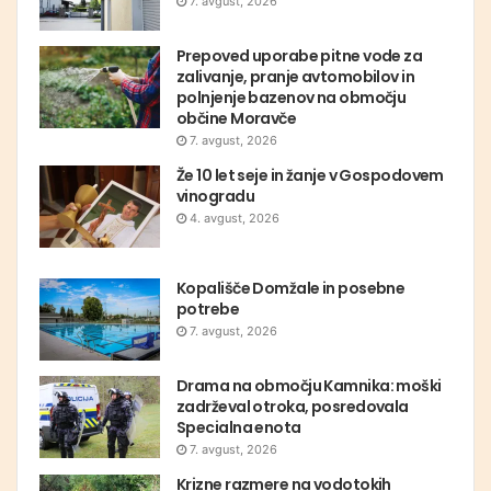
7. avgust, 2026
Prepoved uporabe pitne vode za
zalivanje, pranje avtomobilov in
polnjenje bazenov na območju
občine Moravče
7. avgust, 2026
Že 10 let seje in žanje v Gospodovem
vinogradu
4. avgust, 2026
Kopališče Domžale in posebne
potrebe
7. avgust, 2026
Drama na območju Kamnika: moški
zadrževal otroka, posredovala
Specialna enota
7. avgust, 2026
Krizne razmere na vodotokih