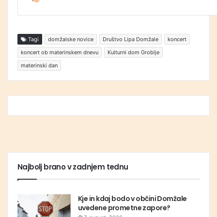
Tagi
domžalske novice
Društvo Lipa Domžale
koncert
koncert ob materinskem dnevu
Kulturni dom Groblje
materinski dan
Najbolj brano v zadnjem tednu
Kje in kdaj bodo v občini Domžale
uvedene prometne zapore?