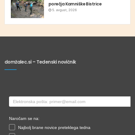
porečja Kamniške Bistrice
5. avgust, 2026
domžalec.si – Tedenski novičnik
Naročam se na:
Najbolj brane novice preteklega tedna