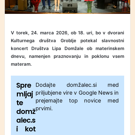
V torek, 24. marca 2026, ob 18. uri, bo v dvorani
Kulturnega društva Groblje potekal slavnostni
koncert Društva Lipa Domžale ob materinskem
dnevu, namenjen praznovanju in poklonu vsem
materam.
Spre
Dodajte domžalec.si med
mljaj
priljubjene vire v Google News in
prejemajte top novice med
te
prvimi.
domž
alec.s
i kot