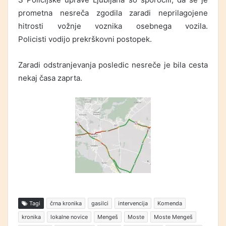
prometna nesreča zgodila zaradi neprilagojene
hitrosti vožnje voznika osebnega vozila.
Policisti vodijo prekrškovni postopek.
Zaradi odstranjevanja posledic nesreče je bila cesta
nekaj časa zaprta.
Tagi
črna kronika
gasilci
intervencija
Komenda
kronika
lokalne novice
Mengeš
Moste
Moste Mengeš