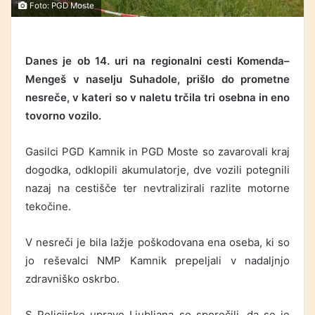
Foto: PGD Moste
Danes je ob 14. uri na regionalni cesti Komenda–
Mengeš v naselju Suhadole, prišlo do prometne
nesreče, v kateri so v naletu trčila tri osebna in eno
tovorno vozilo.
Gasilci PGD Kamnik in PGD Moste so zavarovali kraj
dogodka, odklopili akumulatorje, dve vozili potegnili
nazaj na cestišče ter nevtralizirali razlite motorne
tekočine.
V nesreči je bila lažje poškodovana ena oseba, ki so
jo reševalci NMP Kamnik prepeljali v nadaljnjo
zdravniško oskrbo.
S Policijske uprave Ljubljana so sporočili, da se je