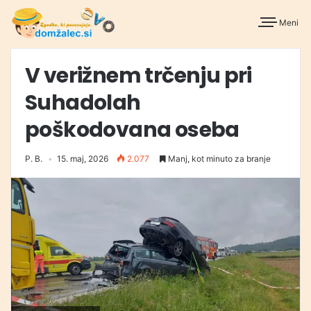
Meni
V verižnem trčenju pri
Suhadolah
poškodovana oseba
P. B.
15. maj, 2026
2.077
Manj, kot minuto za branje