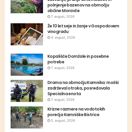
polnjenje bazenov na območju
občine Moravče
7. avgust, 2026
Že 10 let seje in žanje v Gospodovem
vinogradu
4. avgust, 2026
Kopališče Domžale in posebne
potrebe
7. avgust, 2026
Drama na območju Kamnika: moški
zadrževal otroka, posredovala
Specialna enota
7. avgust, 2026
Krizne razmere na vodotokih
porečja Kamniške Bistrice
5. avgust, 2026