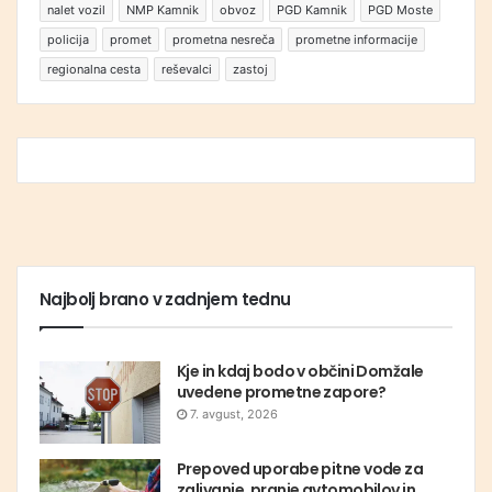
nalet vozil
NMP Kamnik
obvoz
PGD Kamnik
PGD Moste
policija
promet
prometna nesreča
prometne informacije
regionalna cesta
reševalci
zastoj
Najbolj brano v zadnjem tednu
Kje in kdaj bodo v občini Domžale
uvedene prometne zapore?
7. avgust, 2026
Prepoved uporabe pitne vode za
zalivanje, pranje avtomobilov in