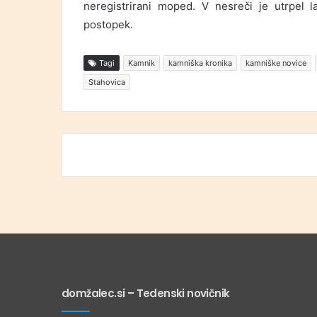
neregistrirani moped. V nesreči je utrpel l
postopek.
Tagi
Kamnik
kamniška kronika
kamniške novice
Stahovica
domžalec.si – Tedenski novičnik