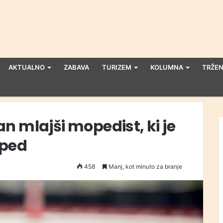
AKTUALNO
ZABAVA
TURIZEM
KOLUMNA
TRŽEN
n mlajši mopedist, ki je
oped
458
Manj, kot minuto za branje