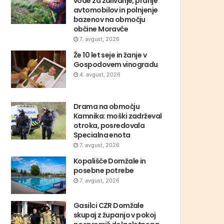
vode za zalivanje, pranje
avtomobilov in polnjenje
bazenov na območju
občine Moravče
7. avgust, 2026
Že 10 let seje in žanje v
Gospodovem vinogradu
4. avgust, 2026
Drama na območju
Kamnika: moški zadrževal
otroka, posredovala
Specialna enota
7. avgust, 2026
Kopališče Domžale in
posebne potrebe
7. avgust, 2026
Gasilci CZR Domžale
skupaj z županjo v pokoj