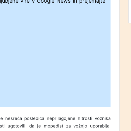
ljubjene vire v Google News in prejemajte
je nesreča posledica neprilagojene hitrosti voznika
ti ugotovili, da je mopedist za vožnjo uporabljal