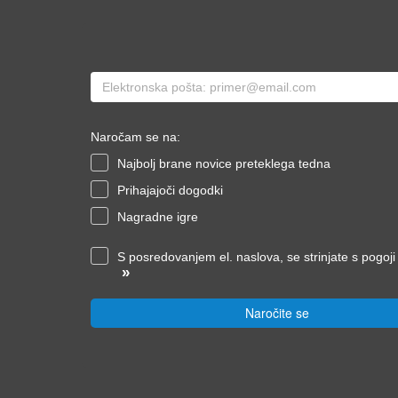
Naročam se na:
Najbolj brane novice preteklega tedna
Prihajajoči dogodki
Nagradne igre
S posredovanjem el. naslova, se strinjate s pogoj
»
Naročite se