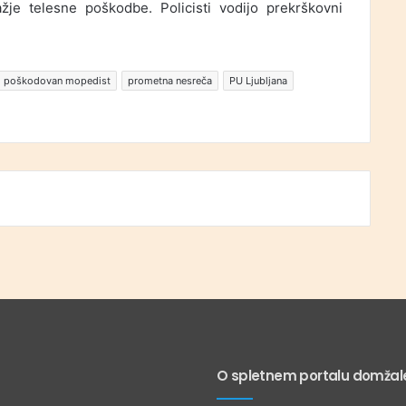
ažje telesne poškodbe. Policisti vodijo prekrškovni
poškodovan mopedist
prometna nesreča
PU Ljubljana
O spletnem portalu domžale