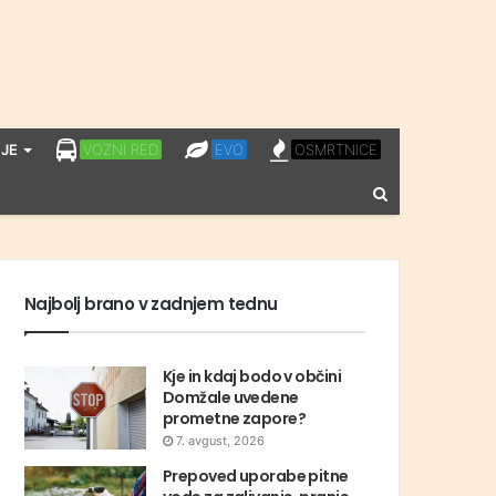
LPP
EVO
OSMRTNICE
JE
VOZNI RED
EVO
OSMRTNICE
VOZNI
Vnesite
RED
iskalni
niz
Najbolj brano v zadnjem tednu
Kje in kdaj bodo v občini
Domžale uvedene
prometne zapore?
7. avgust, 2026
Prepoved uporabe pitne