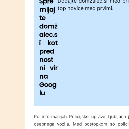
Spre
Dodajte domžalec.si med pri
mljaj
top novice med prvimi.
te
domž
alec.s
i kot
pred
nost
ni vir
na
Goog
lu
Po informacijah Policijske uprave Ljubljana 
osebnega vozila. Med postopkom so policis