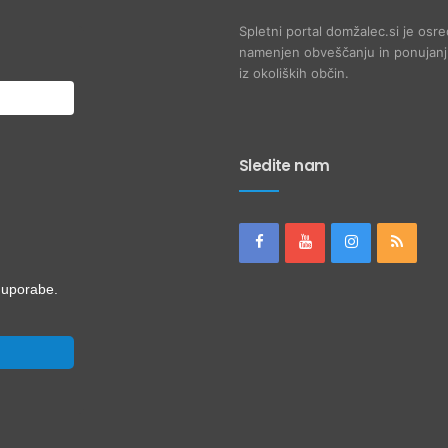
Spletni portal domžalec.si je osre
namenjen obveščanju in ponujanju
iz okoliških občin.
Sledite nam
i uporabe.