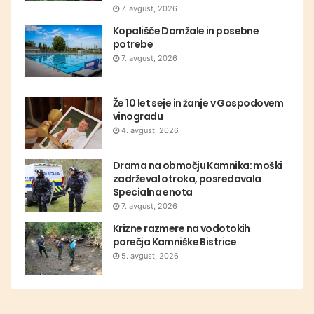
7. avgust, 2026
Kopališče Domžale in posebne
potrebe
7. avgust, 2026
Že 10 let seje in žanje v Gospodovem
vinogradu
4. avgust, 2026
Drama na območju Kamnika: moški
zadrževal otroka, posredovala
Specialna enota
7. avgust, 2026
Krizne razmere na vodotokih
porečja Kamniške Bistrice
5. avgust, 2026