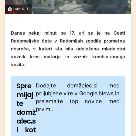
Foto: R. J.
Danes nekaj minut po 17. uri se je na Cesti
Radomeljske čete v Radomljah zgodila prometna
nesreča, v kateri sta bila udeležena mladoletni
voznik kros motorja in voznik kombiniranega
vozila.
Spre
Dodajte domžalec.si med
mljaj
priljubjene vire v Google News in
prejemajte top novice med
te
prvimi.
domž
alec.s
i kot