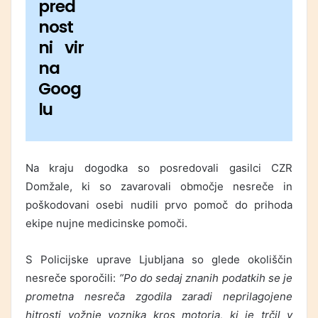
pred
nost
ni vir
na
Goog
lu
Na kraju dogodka so posredovali gasilci CZR
Domžale, ki so zavarovali območje nesreče in
poškodovani osebi nudili prvo pomoč do prihoda
ekipe nujne medicinske pomoči.
S Policijske uprave Ljubljana so glede okoliščin
nesreče sporočili:
”Po do sedaj znanih podatkih se je
prometna nesreča zgodila zaradi neprilagojene
hitrosti vožnje voznika kros motorja, ki je trčil v