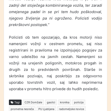
zadnji del stoječega kombiniranega vozila, ter zaradi
omejenega padel in se pri tem hudo poškodoval,
njegovo življenje pa ni ogroženo. Policisti vodijo
prekrškovni postopek.”
Policisti ob tem opozarjajo, da kros motorji niso
namenjeni vožnji v cestnem prometu, saj niso
registrirani in praviloma ne izpolnjujejo pogojev za
varno udeležbo na javnih cestah. Namenjeni so
vožnji na urejenih poligonih, motokros progah in
drugih za to predvidenih površinah. Starše in
skrbnike pozivajo, naj poskrbijo za odgovorno
uporabo tovrstnih vozil, saj lahko neprimerna
uporaba v prometu hitro privede do hudih posledic.
Tagi
CZR Domžale
gasilci
kronika
policija
prometna nesreča
PU Ljubljana
radomeljske novice