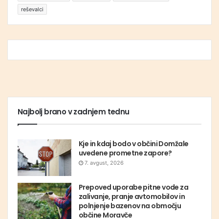
reševalci
Najbolj brano v zadnjem tednu
Kje in kdaj bodo v občini Domžale
uvedene prometne zapore?
7. avgust, 2026
Prepoved uporabe pitne vode za
zalivanje, pranje avtomobilov in
polnjenje bazenov na območju
občine Moravče