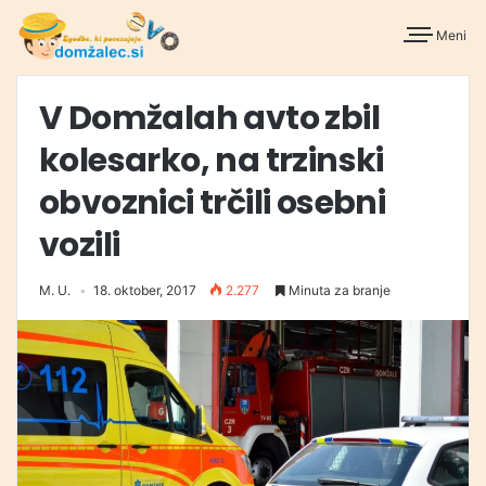
Meni
V Domžalah avto zbil
kolesarko, na trzinski
obvoznici trčili osebni
vozili
M. U.
18. oktober, 2017
2.277
Minuta za branje