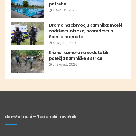
potrebe
7. avgust, 2026
Drama na območju Kamnika: moški
zadrževal otroka, posredovala
Specialna enota
7. avgust, 2026
Krizne razmere na vodotokih
porečja Kamniške Bistrice
5. avgust, 2026
domžalec.si – Tedenski novičnik