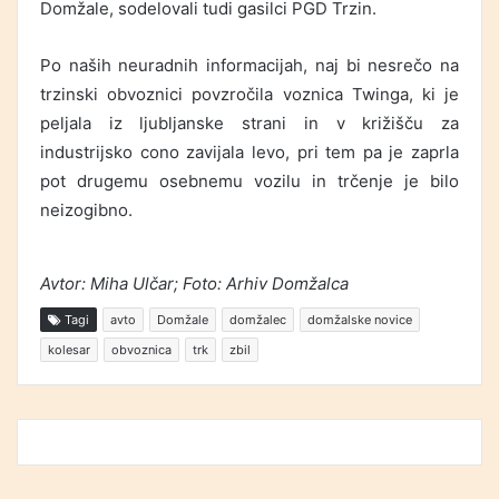
Domžale, sodelovali tudi gasilci PGD Trzin.
Po naših neuradnih informacijah, naj bi nesrečo na
trzinski obvoznici povzročila voznica Twinga, ki je
peljala iz ljubljanske strani in v križišču za
industrijsko cono zavijala levo, pri tem pa je zaprla
pot drugemu osebnemu vozilu in trčenje je bilo
neizogibno.
Avtor: Miha Ulčar; Foto: Arhiv Domžalca
Tagi
avto
Domžale
domžalec
domžalske novice
kolesar
obvoznica
trk
zbil