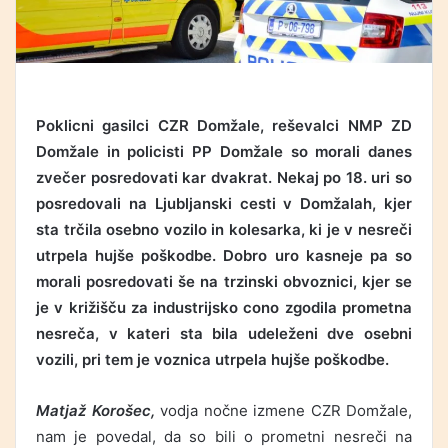
Poklicni gasilci CZR Domžale, reševalci NMP ZD
Domžale in policisti PP Domžale so morali danes
zvečer posredovati kar dvakrat. Nekaj po 18. uri so
posredovali na Ljubljanski cesti v Domžalah, kjer
sta trčila osebno vozilo in kolesarka, ki je v nesreči
utrpela hujše poškodbe. Dobro uro kasneje pa so
morali posredovati še na trzinski obvoznici, kjer se
je v križišču za industrijsko cono zgodila prometna
nesreča, v kateri sta bila udeleženi dve osebni
vozili, pri tem je voznica utrpela hujše poškodbe.
Matjaž Korošec,
vodja nočne izmene CZR Domžale,
nam je povedal, da so bili o prometni nesreči na