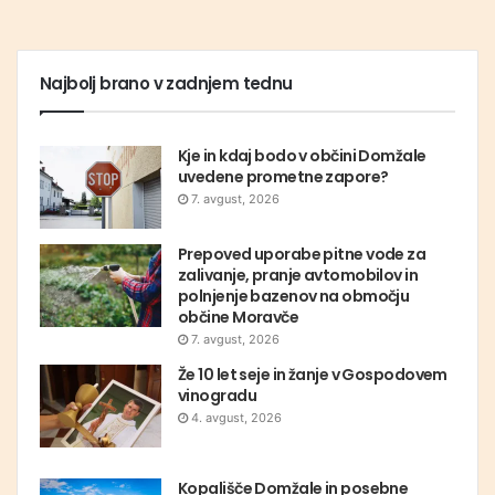
Najbolj brano v zadnjem tednu
Kje in kdaj bodo v občini Domžale
uvedene prometne zapore?
7. avgust, 2026
Prepoved uporabe pitne vode za
zalivanje, pranje avtomobilov in
polnjenje bazenov na območju
občine Moravče
7. avgust, 2026
Že 10 let seje in žanje v Gospodovem
vinogradu
4. avgust, 2026
Kopališče Domžale in posebne