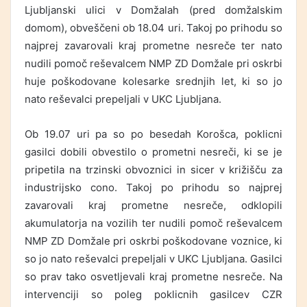
Ljubljanski ulici v Domžalah (pred domžalskim
domom), obveščeni ob 18.04 uri. Takoj po prihodu so
najprej zavarovali kraj prometne nesreče ter nato
nudili pomoč reševalcem NMP ZD Domžale pri oskrbi
huje poškodovane kolesarke srednjih let, ki so jo
nato reševalci prepeljali v UKC Ljubljana.
Ob 19.07 uri pa so po besedah Korošca, poklicni
gasilci dobili obvestilo o prometni nesreči, ki se je
pripetila na trzinski obvoznici in sicer v križišču za
industrijsko cono. Takoj po prihodu so najprej
zavarovali kraj prometne nesreče, odklopili
akumulatorja na vozilih ter nudili pomoč reševalcem
NMP ZD Domžale pri oskrbi poškodovane voznice, ki
so jo nato reševalci prepeljali v UKC Ljubljana. Gasilci
so prav tako osvetljevali kraj prometne nesreče. Na
intervenciji so poleg poklicnih gasilcev CZR