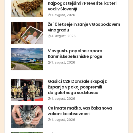
najpogostejšimi? Preverite, kateri
vodi v Sloveniji
1. avgust, 2026
Že 10 let seje in žanje v Gospodovem
vinogradu
4. avgust, 2026
V avgustu popolna zapora
Kamniške železniške proge
1. avgust, 2026
Gasilci CZR Domžale skupaj z
županjo v pokoj pospremili
dolgoletnega sodelavca
1. avgust, 2026
Če imate mačko, vas čaka nova
zakonska obveznost
1. avgust, 2026