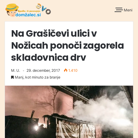
Meni
Na Grašičevi ulici v
Nožicah ponoči zagorela
skladovnica drv
M. U.
29. december, 2017
1.410
Manj, kot minuto za branje