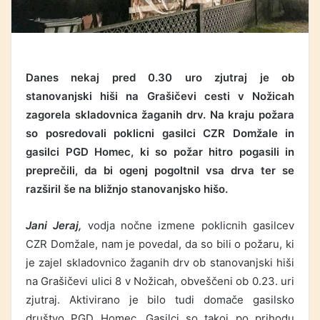
Danes nekaj pred 0.30 uro zjutraj je ob
stanovanjski hiši na Grašičevi cesti v Nožicah
zagorela skladovnica žaganih drv. Na kraju požara
so posredovali poklicni gasilci CZR Domžale in
gasilci PGD Homec, ki so požar hitro pogasili in
preprečili, da bi ogenj pogoltnil vsa drva ter se
razširil še na bližnjo stanovanjsko hišo.
Jani Jeraj,
vodja nočne izmene poklicnih gasilcev
CZR Domžale, nam je povedal, da so bili o požaru, ki
je zajel skladovnico žaganih drv ob stanovanjski hiši
na Grašičevi ulici 8 v Nožicah, obveščeni ob 0.23. uri
zjutraj. Aktivirano je bilo tudi domače gasilsko
društvo PGD Homec. Gasilci so takoj po prihodu