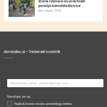
Krizne razmere na vodotokih
porečja Kamniške Bistrice
5. avgust, 2026
domžalec.si – Tedenski novičnik
Naročam se na:
Najbolj brane novice preteklega tedna