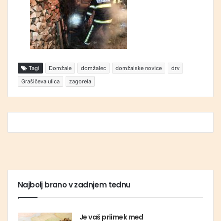
Tagi
Domžale
domžalec
domžalske novice
drv
Grašičeva ulica
zagorela
Najbolj brano v zadnjem tednu
Je vaš priimek med