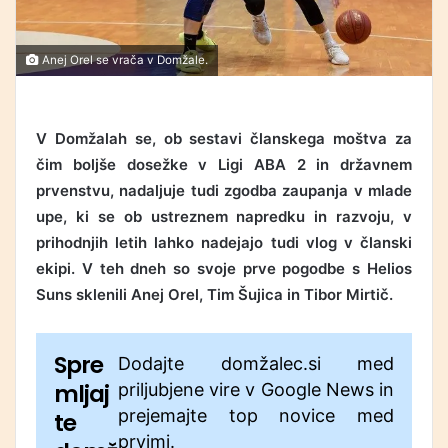
Anej Orel se vrača v Domžale.
V Domžalah se, ob sestavi članskega moštva za
čim boljše dosežke v Ligi ABA 2 in državnem
prvenstvu, nadaljuje tudi zgodba zaupanja v mlade
upe, ki se ob ustreznem napredku in razvoju, v
prihodnjih letih lahko nadejajo tudi vlog v članski
ekipi. V teh dneh so svoje prve pogodbe s Helios
Suns sklenili Anej Orel, Tim Šujica in Tibor Mirtič.
Spre
Dodajte domžalec.si med
mljaj
priljubjene vire v Google News in
prejemajte top novice med
te
prvimi.