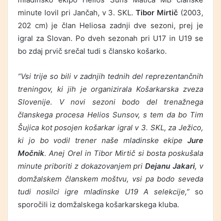
minute lovil pri Jančah, v 3. SKL.
Tibor Mirtič
(2003,
202 cm) je član Heliosa zadnji dve sezoni, prej je
igral za Slovan. Po dveh sezonah pri U17 in U19 se
bo zdaj prvič srečal tudi s člansko košarko.
“Vsi trije so bili v zadnjih tednih del reprezentančnih
treningov, ki jih je organizirala Košarkarska zveza
Slovenije. V novi sezoni bodo del trenažnega
članskega procesa Helios Sunsov, s tem da bo Tim
Šujica kot posojen košarkar igral v 3. SKL, za Ježico,
ki jo bo vodil trener naše mladinske ekipe
Jure
Močnik
. Anej Orel in Tibor Mirtič si bosta poskušala
minute priboriti z dokazovanjem pri
Dejanu Jakari
, v
domžalskem članskem moštvu, vsi pa bodo seveda
tudi nosilci igre mladinske U19 A selekcije,”
so
sporočili iz domžalskega košarkarskega kluba.