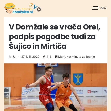
Meni
V Domžale se vrača Orel,
podpis pogodbe tudi za
Šujico in Mirtiča
M. U.
27. julij, 2020
416
Manj, kot minuto za branje