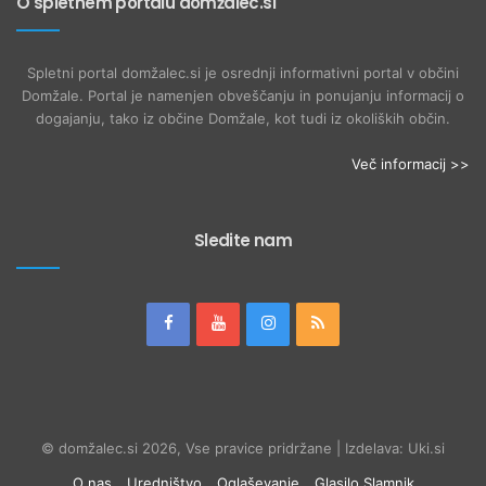
O spletnem portalu domžalec.si
Spletni portal domžalec.si je osrednji informativni portal v občini
Domžale. Portal je namenjen obveščanju in ponujanju informacij o
dogajanju, tako iz občine Domžale, kot tudi iz okoliških občin.
Več informacij >>
Sledite nam
© domžalec.si 2026, Vse pravice pridržane | Izdelava: Uki.si
O nas
Uredništvo
Oglaševanje
Glasilo Slamnik