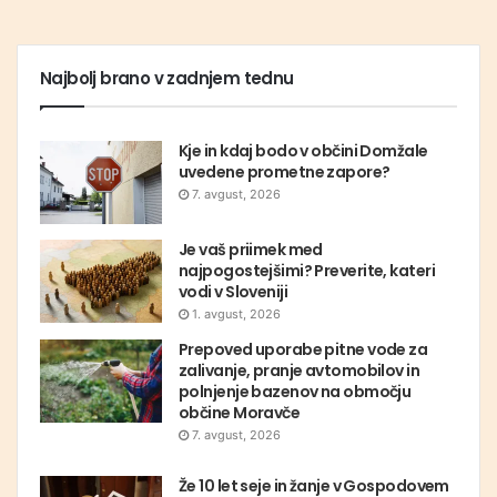
Najbolj brano v zadnjem tednu
Kje in kdaj bodo v občini Domžale
uvedene prometne zapore?
7. avgust, 2026
Je vaš priimek med
najpogostejšimi? Preverite, kateri
vodi v Sloveniji
1. avgust, 2026
Prepoved uporabe pitne vode za
zalivanje, pranje avtomobilov in
polnjenje bazenov na območju
občine Moravče
7. avgust, 2026
Že 10 let seje in žanje v Gospodovem