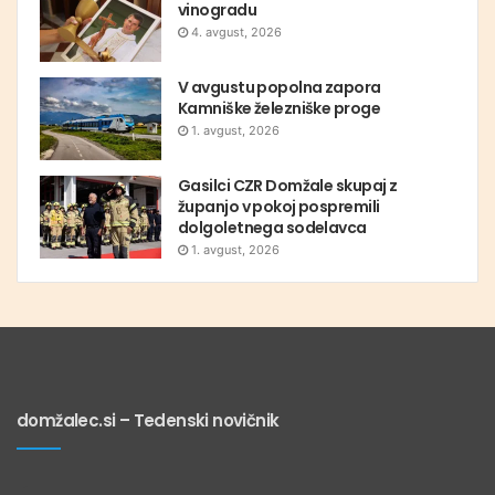
vinogradu
4. avgust, 2026
V avgustu popolna zapora
Kamniške železniške proge
1. avgust, 2026
Gasilci CZR Domžale skupaj z
županjo v pokoj pospremili
dolgoletnega sodelavca
1. avgust, 2026
domžalec.si – Tedenski novičnik