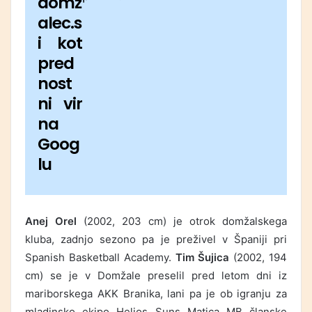
domž
alec.s
i kot
pred
nost
ni vir
na
Goog
lu
Anej Orel
(2002, 203 cm) je otrok domžalskega
kluba, zadnjo sezono pa je preživel v Španiji pri
Spanish Basketball Academy.
Tim Šujica
(2002, 194
cm) se je v Domžale preselil pred letom dni iz
mariborskega AKK Branika, lani pa je ob igranju za
mladinsko ekipo Helios Suns Matica MB članske