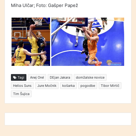
Miha Ulčar; Foto: Gašper Papež
Tagi
Anej Orel
DEjan Jakara
domžalske novice
Helios Suns
Jure Močnik
košarka
pogodbe
Tibor Mirtič
Tim Šujica