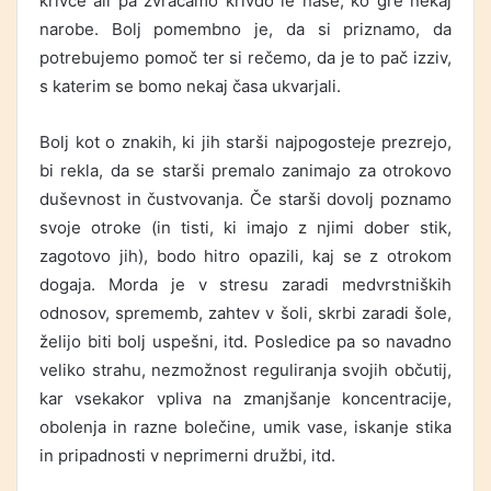
krivce ali pa zvračamo krivdo le nase, ko gre nekaj
narobe. Bolj pomembno je, da si priznamo, da
potrebujemo pomoč ter si rečemo, da je to pač izziv,
s katerim se bomo nekaj časa ukvarjali.
Bolj kot o znakih, ki jih starši najpogosteje prezrejo,
bi rekla, da se starši premalo zanimajo za otrokovo
duševnost in čustvovanja. Če starši dovolj poznamo
svoje otroke (in tisti, ki imajo z njimi dober stik,
zagotovo jih), bodo hitro opazili, kaj se z otrokom
dogaja. Morda je v stresu zaradi medvrstniških
odnosov, sprememb, zahtev v šoli, skrbi zaradi šole,
želijo biti bolj uspešni, itd. Posledice pa so navadno
veliko strahu, nezmožnost reguliranja svojih občutij,
kar vsekakor vpliva na zmanjšanje koncentracije,
obolenja in razne bolečine, umik vase, iskanje stika
in pripadnosti v neprimerni družbi, itd.