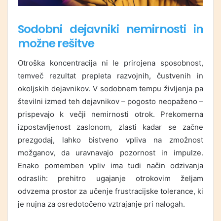
Sodobni dejavniki nemirnosti in
možne rešitve
Otroška koncentracija ni le prirojena sposobnost,
temveč rezultat prepleta razvojnih, čustvenih in
okoljskih dejavnikov. V sodobnem tempu življenja pa
številni izmed teh dejavnikov – pogosto neopaženo –
prispevajo k večji nemirnosti otrok. Prekomerna
izpostavljenost zaslonom, zlasti kadar se začne
prezgodaj, lahko bistveno vpliva na zmožnost
možganov, da uravnavajo pozornost in impulze.
Enako pomemben vpliv ima tudi način odzivanja
odraslih: prehitro ugajanje otrokovim željam
odvzema prostor za učenje frustracijske tolerance, ki
je nujna za osredotočeno vztrajanje pri nalogah.