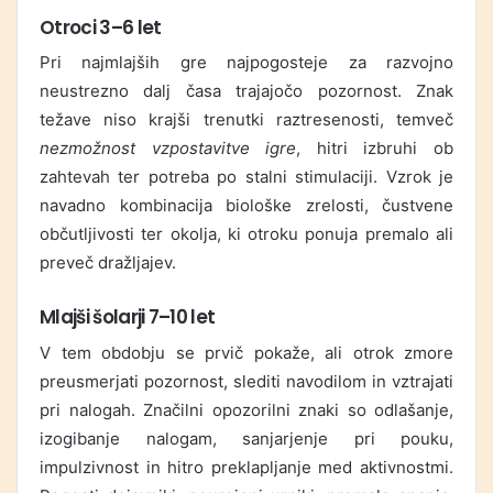
Otroci 3–6 let
Pri najmlajših gre najpogosteje za razvojno
neustrezno dalj časa trajajočo pozornost. Znak
težave niso krajši trenutki raztresenosti, temveč
nezmožnost vzpostavitve igre
, hitri izbruhi ob
zahtevah ter potreba po stalni stimulaciji. Vzrok je
navadno kombinacija biološke zrelosti, čustvene
občutljivosti ter okolja, ki otroku ponuja premalo ali
preveč dražljajev.
Mlajši šolarji 7–10 let
V tem obdobju se prvič pokaže, ali otrok zmore
preusmerjati pozornost, slediti navodilom in vztrajati
pri nalogah. Značilni opozorilni znaki so odlašanje,
izogibanje nalogam, sanjarjenje pri pouku,
impulzivnost in hitro preklapljanje med aktivnostmi.