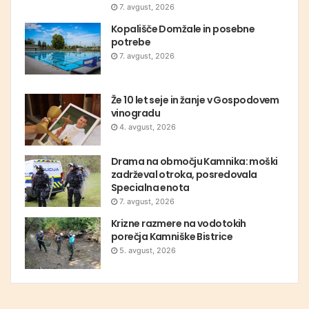
7. avgust, 2026
Kopališče Domžale in posebne
potrebe
7. avgust, 2026
Že 10 let seje in žanje v Gospodovem
vinogradu
4. avgust, 2026
Drama na območju Kamnika: moški
zadrževal otroka, posredovala
Specialna enota
7. avgust, 2026
Krizne razmere na vodotokih
porečja Kamniške Bistrice
5. avgust, 2026