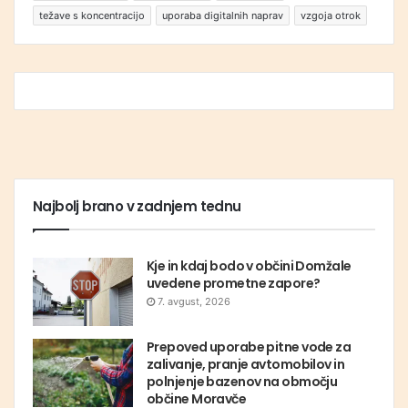
težave s koncentracijo
uporaba digitalnih naprav
vzgoja otrok
Najbolj brano v zadnjem tednu
Kje in kdaj bodo v občini Domžale
uvedene prometne zapore?
7. avgust, 2026
Prepoved uporabe pitne vode za
zalivanje, pranje avtomobilov in
polnjenje bazenov na območju
občine Moravče