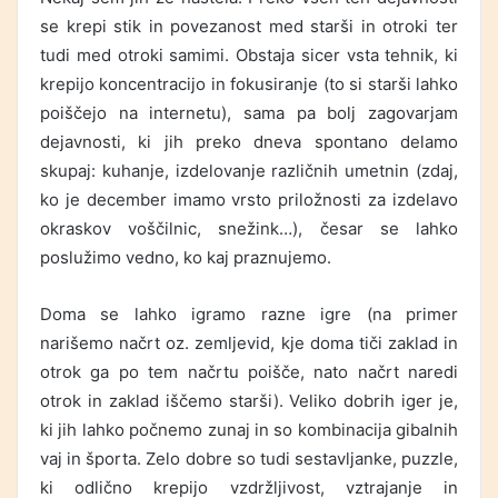
se krepi stik in povezanost med starši in otroki ter
tudi med otroki samimi. Obstaja sicer vsta tehnik, ki
krepijo koncentracijo in fokusiranje (to si starši lahko
poiščejo na internetu), sama pa bolj zagovarjam
dejavnosti, ki jih preko dneva spontano delamo
skupaj: kuhanje, izdelovanje različnih umetnin (zdaj,
ko je december imamo vrsto priložnosti za izdelavo
okraskov voščilnic, snežink…), česar se lahko
poslužimo vedno, ko kaj praznujemo.
Doma se lahko igramo razne igre (na primer
narišemo načrt oz. zemljevid, kje doma tiči zaklad in
otrok ga po tem načrtu poišče, nato načrt naredi
otrok in zaklad iščemo starši). Veliko dobrih iger je,
ki jih lahko počnemo zunaj in so kombinacija gibalnih
vaj in športa. Zelo dobre so tudi sestavljanke, puzzle,
ki odlično krepijo vzdržljivost, vztrajanje in