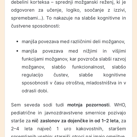
debelini korteksa – sprednji možganski reženj, ki je
odgovoren za učenje, logiko, soočanje z izzivi,
spremebami…). To nakazuje na slabše kognitivne in
čustvene sposobnosti:
manjša povezava med različnimi deli možganov,
manjša povezava med nižjimi in višjimi
funkcijami možganov, kar povzroča slabši razvoj
možganov, slabšo funkcionalnost, slabšo
regulacijo čustev, slabše kognitivne
sposobnosti v času otroštva, mladostništva in v
odrasli dobi.
Sem seveda sodi tudi
motnja pozornosti
. WHO,
pediatrične in javnozdravstvene smernice pozivajo
starše za
nič zaslonov za dojenčke in od 1–2 leta
, za
2–4 leta največ 1 uro kakovostnih, staršem
spremljanih vsebin; starejši otroci naj imajo omejitve,