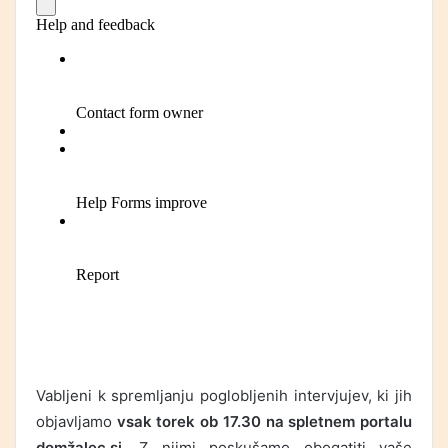
Vabljeni k spremljanju poglobljenih intervjujev, ki jih
objavljamo
vsak torek ob 17.30
na spletnem portalu
domžalec.si
. Z njimi poskušamo obogatiti vaše