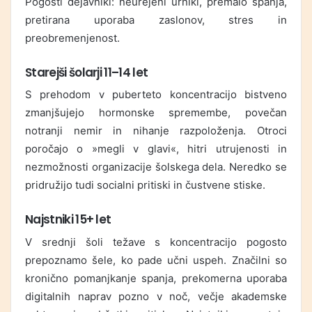
Pogosti dejavniki: neurejeni urniki, premalo spanja,
pretirana uporaba zaslonov, stres in
preobremenjenost.
Starejši šolarji 11–14 let
S prehodom v puberteto koncentracijo bistveno
zmanjšujejo hormonske spremembe, povečan
notranji nemir in nihanje razpoloženja. Otroci
poročajo o »megli v glavi«, hitri utrujenosti in
nezmožnosti organizacije šolskega dela. Neredko se
pridružijo tudi socialni pritiski in čustvene stiske.
Najstniki 15+ let
V srednji šoli težave s koncentracijo pogosto
prepoznamo šele, ko pade učni uspeh. Značilni so
kronično pomanjkanje spanja, prekomerna uporaba
digitalnih naprav pozno v noč, večje akademske