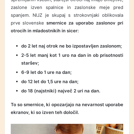
zaslone izven spalnice in zaslonske meje pred
spanjem. NIJZ je skupaj s strokovnjaki oblikovala
prve slovenske
smernice za uporabo zaslonov pri
otrocih in mladostnikih in sicer:
do 2 let naj otrok ne bo izpostavljen zaslonom;
2-5 let manj kot 1 uro na dan in ob prisotnosti
staršev;
6-9 let do 1 ure na dan;
do 12 let do 1,5 ure na dan;
do 18 (najstniki) največ 2 uri na dan.
To so smernice, ki opozarjajo na nevarnost uporabe
ekranov, ki so izven teh določil.