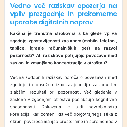
Vedno več raziskav opozarja na
vpliv prezgodnje in prekomerne
uporabe digitalnih naprav
Kakšna je trenutna strokovna slika glede vpliva
zgodnje izpostavljenosti zaslonom (mobilni telefoni,
tablice, igranje računalniških iger) na razvoj
pozornosti? Ali raziskave potrjujejo povezavo med
zasloni in zmanjšano koncentracijo v otroštvu?
Večina sodobnih raziskav poroča o povezavah med
zgodnjo in obsežno izpostavljenostjo zaslonu ter
slabšimi rezultati pri pozornosti. Več gledanja v
zaslone v zgodnjem otroštvu poslabšuje kognitivne
sposobnosti. Dokazana je tudi nevrobiološka
korelacija, kar pomeni, da več dolgotrajnega stika z
ekrani povzroča manjšo prostornino in spremembo v