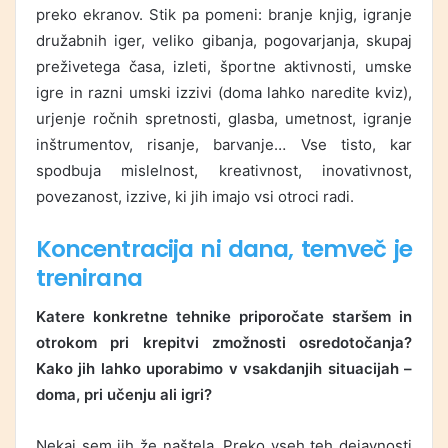
preko ekranov. Stik pa pomeni: branje knjig, igranje
družabnih iger, veliko gibanja, pogovarjanja, skupaj
preživetega časa, izleti, športne aktivnosti, umske
igre in razni umski izzivi (doma lahko naredite kviz),
urjenje ročnih spretnosti, glasba, umetnost, igranje
inštrumentov, risanje, barvanje… Vse tisto, kar
spodbuja mislelnost, kreativnost, inovativnost,
povezanost, izzive, ki jih imajo vsi otroci radi.
Koncentracija ni dana, temveč je
trenirana
Katere konkretne tehnike priporočate staršem in
otrokom pri krepitvi zmožnosti osredotočanja?
Kako jih lahko uporabimo v vsakdanjih situacijah –
doma, pri učenju ali igri?
Nekaj sem jih že naštela. Preko vseh teh dejavnosti