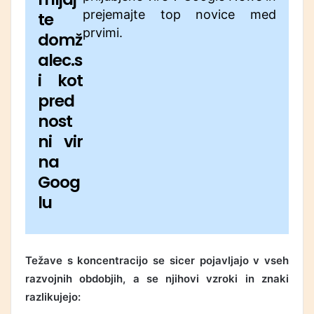
prejemajte top novice med
te
prvimi.
domž
alec.s
i kot
pred
nost
ni vir
na
Goog
lu
Težave s koncentracijo se sicer pojavljajo v vseh
razvojnih obdobjih, a se njihovi vzroki in znaki
razlikujejo: