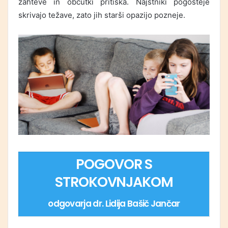
zahteve in občutki pritiska. Najstniki pogosteje
skrivajo težave, zato jih starši opazijo pozneje.
POGOVOR S
STROKOVNJAKOM
odgovarja dr. Lidija Bašič Jančar