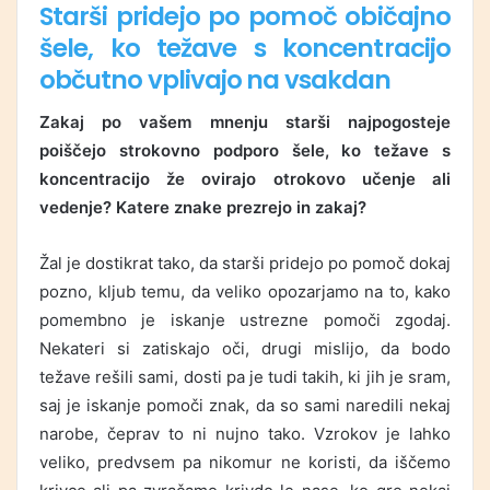
Starši pridejo po pomoč običajno
šele, ko težave s koncentracijo
občutno vplivajo na vsakdan
Zakaj po vašem mnenju starši najpogosteje
poiščejo strokovno podporo šele, ko težave s
koncentracijo že ovirajo otrokovo učenje ali
vedenje? Katere znake prezrejo in zakaj?
Žal je dostikrat tako, da starši pridejo po pomoč dokaj
pozno, kljub temu, da veliko opozarjamo na to, kako
pomembno je iskanje ustrezne pomoči zgodaj.
Nekateri si zatiskajo oči, drugi mislijo, da bodo
težave rešili sami, dosti pa je tudi takih, ki jih je sram,
saj je iskanje pomoči znak, da so sami naredili nekaj
narobe, čeprav to ni nujno tako. Vzrokov je lahko
veliko, predvsem pa nikomur ne koristi, da iščemo