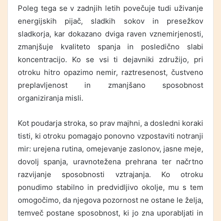
Poleg tega se v zadnjih letih povečuje tudi uživanje
energijskih pijač, sladkih sokov in presežkov
sladkorja, kar dokazano dviga raven vznemirjenosti,
zmanjšuje kvaliteto spanja in posledično slabi
koncentracijo. Ko se vsi ti dejavniki združijo, pri
otroku hitro opazimo nemir, raztresenost, čustveno
preplavljenost in zmanjšano sposobnost
organiziranja misli.
Kot poudarja stroka, so prav majhni, a dosledni koraki
tisti, ki otroku pomagajo ponovno vzpostaviti notranji
mir: urejena rutina, omejevanje zaslonov, jasne meje,
dovolj spanja, uravnotežena prehrana ter načrtno
razvijanje sposobnosti vztrajanja. Ko otroku
ponudimo stabilno in predvidljivo okolje, mu s tem
omogočimo, da njegova pozornost ne ostane le želja,
temveč postane sposobnost, ki jo zna uporabljati in