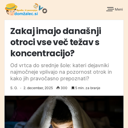
Meni
Zakaj imajo današnji
otroci vse več težav s
koncentracijo?
Od vrtca do srednje šole: kateri dejavniki
najmočneje vplivajo na pozornost otrok in
kako jih pravočasno prepoznati?
S. O.
2. december, 2025
300
5 min. za branje