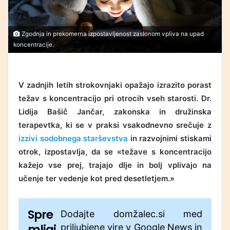
Zgodnja in prekomerna izpostavljenost zaslonom vpliva na upad
koncentracije.
V zadnjih letih strokovnjaki opažajo izrazito porast
težav s koncentracijo pri otrocih vseh starosti. Dr.
Lidija Bašič Jančar, zakonska in družinska
terapevtka, ki se v praksi vsakodnevno srečuje z
izzivi sodobnega starševstva
in razvojnimi stiskami
otrok, izpostavlja, da se «težave s koncentracijo
kažejo vse prej, trajajo dlje in bolj vplivajo na
učenje ter vedenje kot pred desetletjem.»
Spre
Dodajte domžalec.si med
mljaj
priljubjene vire v Google News in