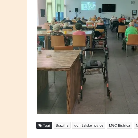
Tagi
Brazilija
domžalske novice
MGC Bistrica
M