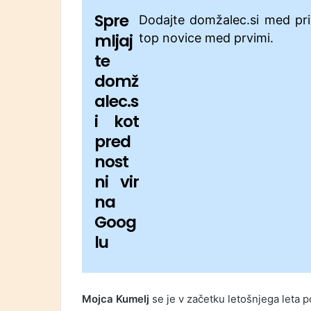
Spre
Dodajte domžalec.si med pri
mljaj
top novice med prvimi.
te
domž
alec.s
i kot
pred
nost
ni vir
na
Goog
lu
Mojca Kumelj
se je v začetku letošnjega leta pot