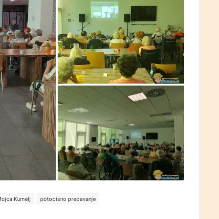
ojca Kumelj
potopisno predavanje