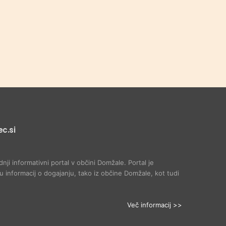
c.si
dnji informativni portal v občini Domžale. Portal je
 informacij o dogajanju, tako iz občine Domžale, kot tudi
Več informacij >>