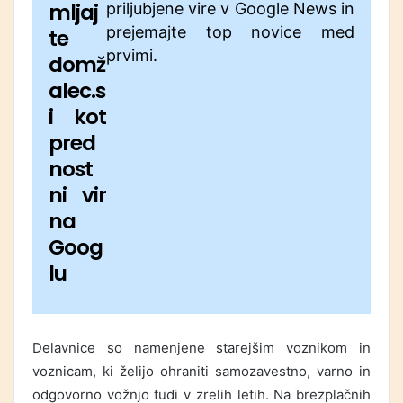
mljaj
priljubjene vire v Google News in
prejemajte top novice med
te
prvimi.
domž
alec.s
i kot
pred
nost
ni vir
na
Goog
lu
Delavnice so namenjene starejšim voznikom in
voznicam, ki želijo ohraniti samozavestno, varno in
odgovorno vožnjo tudi v zrelih letih. Na brezplačnih