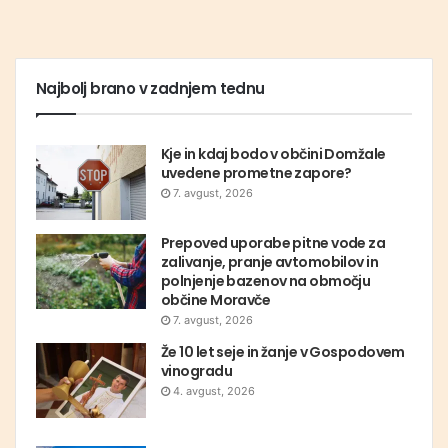
Najbolj brano v zadnjem tednu
Kje in kdaj bodo v občini Domžale
uvedene prometne zapore?
7. avgust, 2026
Prepoved uporabe pitne vode za
zalivanje, pranje avtomobilov in
polnjenje bazenov na območju
občine Moravče
7. avgust, 2026
Že 10 let seje in žanje v Gospodovem
vinogradu
4. avgust, 2026