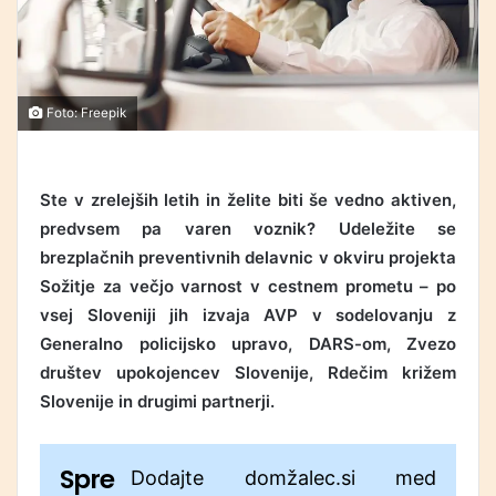
Foto: Freepik
Ste v zrelejših letih in želite biti še vedno aktiven,
predvsem pa varen voznik? Udeležite se
brezplačnih preventivnih delavnic v okviru projekta
Sožitje za večjo varnost v cestnem prometu – po
vsej Sloveniji jih izvaja AVP v sodelovanju z
Generalno policijsko upravo, DARS-om, Zvezo
društev upokojencev Slovenije, Rdečim križem
Slovenije in drugimi partnerji.
Spre
Dodajte domžalec.si med