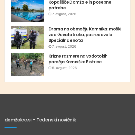
Kopališče Domžale in posebne
potrebe
7. avgust, 2026
Drama na območju Kamnika: moški
zadrževal otroka, posredovala
Specialna enota
7. avgust, 2026
Krizne razmere na vodotokih
porečja Kamniške Bistrice
5. avgust, 2026
domžalec.si – Tedenski novičnik