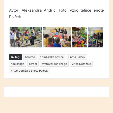
Avtor: Aleksandra Andrić; Foto: vzgojiteljice enote
Palček
Tagi
beremo
domžalske novice
Enota Palček
noč knjige
otroci
svetovni dan knjige
Vrtec Domžale
Vrtec Domžale Enota Palček