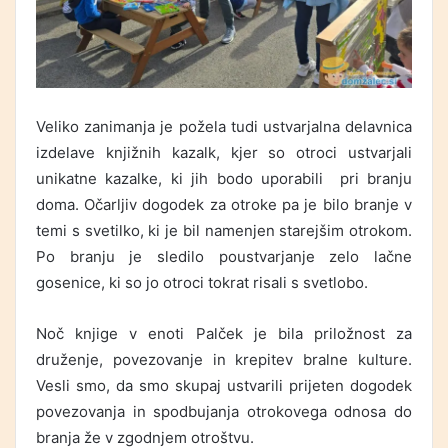
Veliko zanimanja je požela tudi ustvarjalna delavnica
izdelave knjižnih kazalk, kjer so otroci ustvarjali
unikatne kazalke, ki jih bodo uporabili pri branju
doma. Očarljiv dogodek za otroke pa je bilo branje v
temi s svetilko, ki je bil namenjen starejšim otrokom.
Po branju je sledilo poustvarjanje zelo lačne
gosenice, ki so jo otroci tokrat risali s svetlobo.
Noč knjige v enoti Palček je bila priložnost za
druženje, povezovanje in krepitev bralne kulture.
Vesli smo, da smo skupaj ustvarili prijeten dogodek
povezovanja in spodbujanja otrokovega odnosa do
branja že v zgodnjem otroštvu.