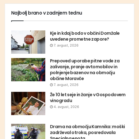
Najbolj brano v zadnjem tednu
Kje in kdaj bodo v občini Domžale
uvedene prometne zapore?
7. avgust, 2026
Prepoved uporabe pitne vode za
zalivanje, pranje avtomobilov in
polnjenje bazenov na območju
občine Moravče
7. avgust, 2026
Že 10 let seje in žanje v Gospodovem
vinogradu
4. avgust, 2026
Drama na območju Kamnika: moški
zadrževal otroka, posredovala
Specialna enota