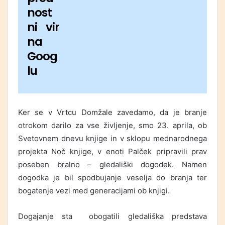
nost
ni vir
na
Goog
lu
Ker se v Vrtcu Domžale zavedamo, da je branje
otrokom darilo za vse življenje, smo 23. aprila, ob
Svetovnem dnevu knjige in v sklopu mednarodnega
projekta Noč knjige, v enoti Palček pripravili prav
poseben bralno – gledališki dogodek. Namen
dogodka je bil spodbujanje veselja do branja ter
bogatenje vezi med generacijami ob knjigi.
Dogajanje sta obogatili gledališka predstava