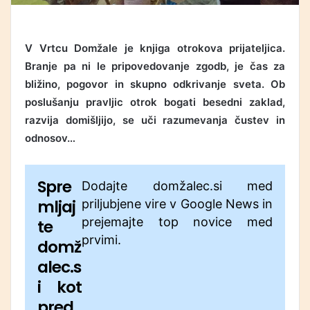
V Vrtcu Domžale je knjiga otrokova prijateljica.
Branje pa ni le pripovedovanje zgodb, je čas za
bližino, pogovor in skupno odkrivanje sveta. Ob
poslušanju pravljic otrok bogati besedni zaklad,
razvija domišljijo, se uči razumevanja čustev in
odnosov…
Spre
Dodajte domžalec.si med
mljaj
priljubjene vire v Google News in
prejemajte top novice med
te
prvimi.
domž
alec.s
i kot
pred