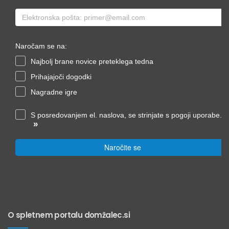
Naročam se na:
Najbolj brane novice preteklega tedna
Prihajajoči dogodki
Nagradne igre
S posredovanjem el. naslova, se strinjate s pogoji uporabe.
»
Naročite se
O spletnem portalu domžalec.si