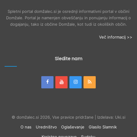
Spletni portal domžalec.si je osrednji informativni portal v občini
Domžale. Portal je namenjen obveščanju in ponujanju informacij o
dogajanju, tako iz občine Domžale, kot tudi iz okoliških občin.
Več informacij >>
Sledite nam
© domžalec.si 2026, Vse pravice pridržane | Izdelava: Uki.si
O nas
Uredništvo
Oglaševanje
Glasilo Slamnik
Koristne povezave
Sudoku