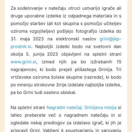
Za sodelovanje v natečaju otroci ustvarijo igrače ali
druge uporabne izdelke iz odpadnega materiala in s
pomočjo staršev (ali kot skupina s pomočjo učiteljev
oziroma vzgojiteljev) pošljejo fotografijo izdelka do
31. maja 2023 na elektronski naslov
grini@jkp-
prodnik.si
. Najboljši izdelki bodo na svetovni dan
okolja 5. junija 2023 objavljeni na spletni strani
www.grini.si
, izmed njih pa bo izžrebanih 15
nagrajencev, ki bodo prejeli plišastega Grinija. Tri
vrtčevske oziroma šolske skupine (razrede), ki bodo
po mnenju strokovne žirije izdelale najboljše izdelke,
pa bo Grini tudi osebno obiskal.
Na spletni strani
Nagradni natečaj: Grinijeva misija
si
lahko preberete več o nagradnem natečaju in si
ogledate nekaj predlogov za izdelavo igrač, ki jih je
pripravil Grini. Vabljeni k soustvarjanju in varovanju