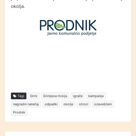
okolja.
Tagi
Grini
Grinijeva misija
igrače
kampanja
nagradni natečaj
odpadki
okolje
otroci
ozaveščeni
Prodnik