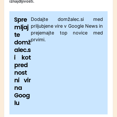
iznajdljivosti.
Spre
Dodajte domžalec.si med
mljaj
priljubjene vire v Google News in
prejemajte top novice med
te
prvimi.
domž
alec.s
i kot
pred
nost
ni vir
na
Goog
lu