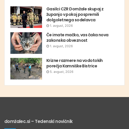
Gasilci CZR Domžale skupaj z
županjo v pokoj pospremili
dolgoletnega sodelavca
1. avgust, 2026
Če imate mačko, vas čaka nova
zakonska obveznost
1. avgust, 2026
Krizne razmere na vodotokih
porečja Kamniške Bistrice
5. avgust, 2026
domžalec.si – Tedenski novičnik