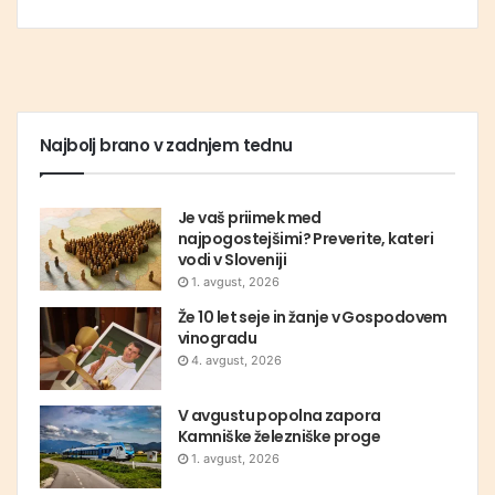
Najbolj brano v zadnjem tednu
Je vaš priimek med
najpogostejšimi? Preverite, kateri
vodi v Sloveniji
1. avgust, 2026
Že 10 let seje in žanje v Gospodovem
vinogradu
4. avgust, 2026
V avgustu popolna zapora
Kamniške železniške proge
1. avgust, 2026