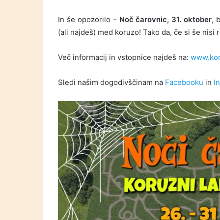
In še opozorilo –
Noč čarovnic, 31. oktober
, 
(ali najdeš) med koruzo! Tako da, če si še nisi r
Več informacij in vstopnice najdeš na:
www.koru
Sledi našim dogodivščinam na
Facebooku
in
I