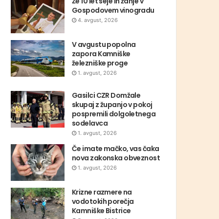
Že 10 let seje in žanje v
Gospodovem vinogradu
4. avgust, 2026
V avgustu popolna
zapora Kamniške
železniške proge
1. avgust, 2026
Gasilci CZR Domžale
skupaj z županjo v pokoj
pospremili dolgoletnega
sodelavca
1. avgust, 2026
Če imate mačko, vas čaka
nova zakonska obveznost
1. avgust, 2026
Krizne razmere na
vodotokih porečja
Kamniške Bistrice