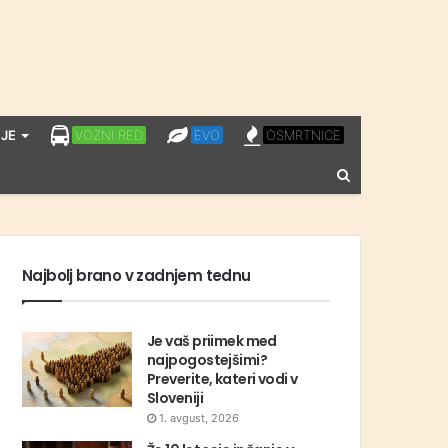
LPP
EVO
OSMRTNICE
JE
VOZNI RED
EVO
OSMRTNICE
VOZNI
Vnesite
RED
iskalni
niz
Najbolj brano v zadnjem tednu
Je vaš priimek med
najpogostejšimi?
Preverite, kateri vodi v
Sloveniji
1. avgust, 2026