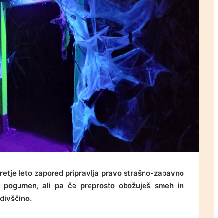
 tretje leto zapored pripravlja pravo strašno-zabavno
si pogumen, ali pa če preprosto obožuješ smeh in
divščino.