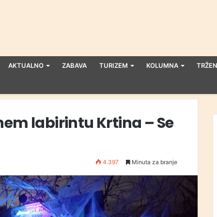
AKTUALNO
ZABAVA
TURIZEM
KOLUMNA
TRŽEN
em labirintu Krtina – Se
4.397
Minuta za branje