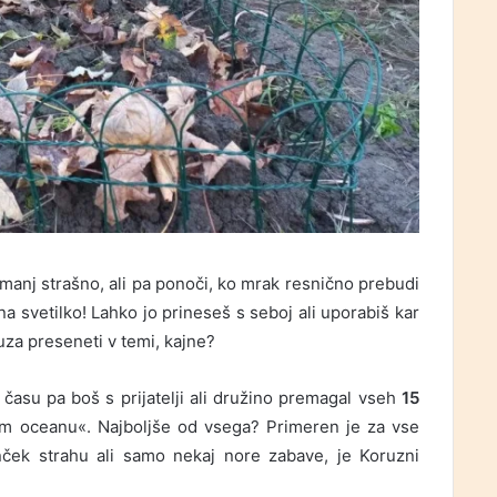
manj strašno, ali pa ponoči, ko mrak resnično prebudi
a svetilko! Lahko jo prineseš s seboj ali uporabiš kar
ruza preseneti v temi, kajne?
 času pa boš s prijatelji ali družino premagal vseh
15
 oceanu«. Najboljše od vsega? Primeren je za vse
anček strahu ali samo nekaj nore zabave, je Koruzni