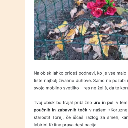
Na obisk lahko prideš podnevi, ko je vse malo 
tiste najbolj živahne duhove. Samo ne pozabi n
svojo mobilno svetilko – res ne želiš, da te ko
Tvoj obisk bo trajal približno
uro in pol
, v tem
poučnih in zabavnih točk
v našem »Koruznem
starosti! Torej, če iščeš razlog za smeh, k
labirint Krtina prava destinacija.